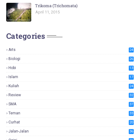
Trikoma (Trichomata)
April 11, 2015
Categories
Arts
24
Biologi
26
Hobi
13
Islam
17
Kuliah
24
Review
32
SMA
37
Teman
33
Curhat
20
Jalan-Jalan
36