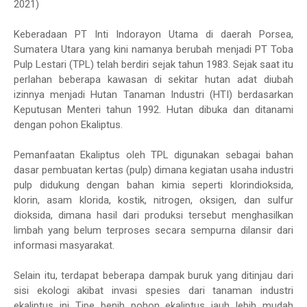
2021)
Keberadaan PT Inti Indorayon Utama di daerah Porsea,
Sumatera Utara yang kini namanya berubah menjadi PT Toba
Pulp Lestari (TPL) telah berdiri sejak tahun 1983. Sejak saat itu
perlahan beberapa kawasan di sekitar hutan adat diubah
izinnya menjadi Hutan Tanaman Industri (HTI) berdasarkan
Keputusan Menteri tahun 1992. Hutan dibuka dan ditanami
dengan pohon Ekaliptus.
Pemanfaatan Ekaliptus oleh TPL digunakan sebagai bahan
dasar pembuatan kertas (pulp) dimana kegiatan usaha industri
pulp didukung dengan bahan kimia seperti klorindioksida,
klorin, asam klorida, kostik, nitrogen, oksigen, dan sulfur
dioksida, dimana hasil dari produksi tersebut menghasilkan
limbah yang belum terproses secara sempurna dilansir dari
informasi masyarakat.
Selain itu, terdapat beberapa dampak buruk yang ditinjau dari
sisi ekologi akibat invasi spesies dari tanaman industri
ekaliptus ini Tipe benih pohon ekaliptus jauh lebih mudah