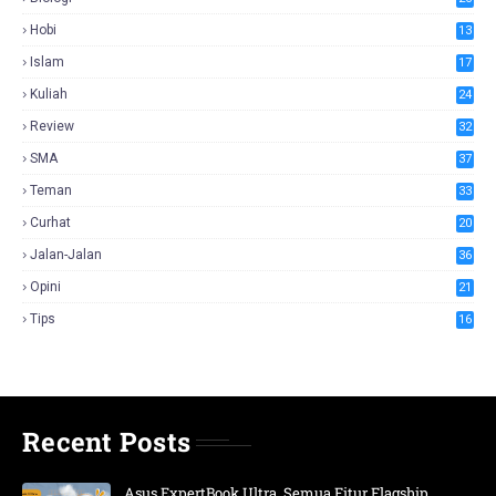
Hobi
13
Islam
17
Kuliah
24
Review
32
SMA
37
Teman
33
Curhat
20
Jalan-Jalan
36
Opini
21
Tips
16
Recent Posts
Asus ExpertBook Ultra, Semua Fitur Flagship