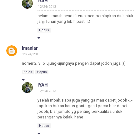
IYAH
12/24/2013
selama masih sendiri terus mempersiapkan diri untuk
janji Tuhan yang lebih pasti :D
Hapus
Imaniar
12/24/2013
nomer 2, 3, 5, ujung-ujungnya pengen dapat jodoh juga :))
Balas
Hapus
IYAH
12/24/2013
yaelah mbak,siapa juga yang ga mau dapet jodoh -_-
tapi kan bukan harus gonta-ganti pacar biar dapet
jodoh, biar jomblo yg penting berkualitas untuk
pasangannya kelak, hehe
Hapus