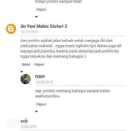
hidup! jomblo sampai halal!
Hapus
Ən Yeni Mahnı Sözləri 2
12/27/2013
dan jomblo adalah jalan terbaik untuk menjaga diri dari
perbuatan maksiat... ngga mesti ngikutin tips diatas juga sih
supaya jadi jojomba, karena pada dasarnya jadi jomblo itu
ngga terpaksa dan memang bahagia ;)
Balas
Hapus
IYAH
12/30/2013
sep. jomblo memang bahagia sampai batas
waktunya tiba~
Hapus
scb
2/26/2015