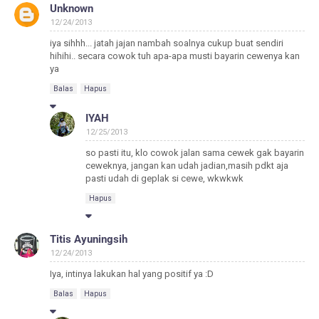
Unknown
12/24/2013
iya sihhh... jatah jajan nambah soalnya cukup buat sendiri
hihihi.. secara cowok tuh apa-apa musti bayarin cewenya kan
ya
Balas
Hapus
IYAH
12/25/2013
so pasti itu, klo cowok jalan sama cewek gak bayarin
ceweknya, jangan kan udah jadian,masih pdkt aja
pasti udah di geplak si cewe, wkwkwk
Hapus
Titis Ayuningsih
12/24/2013
Iya, intinya lakukan hal yang positif ya :D
Balas
Hapus