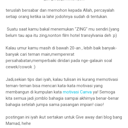
teruslah bersabar dan memohon kepada Allah, percayalah
setiap orang ketika ia lahir jodohnya sudah di tentukan.
Suatu saat kamu bakal menemukan "ZING" mu sendiri.(yang
belum tau apa itu zing,nonton film hotel transylvania deh :p)
Kalau umur kamu masih di bawah 20-an , lebih baik banyak-
banyak cari teman main,mempererat
persahabatan,memperbaiki diridari pada nge-galauin soal
cewek/cowok :)
Jadi,sekian tips dari iyah, kalau tulisan ini kurang memotivasi
teman-teman bisa mencari kata-kata motivasi yang
membangun di kumpulan kata
motivasi Canva
ya! Semoga
kita semua jadi jomblo bahagia sampai akhirnya benar-benar
bahagia setelah jumpa sama pasangan impian! ciao!
postingan ini iyah ikut sertakan untuk Give away dari blog bang
Mamad, hehe