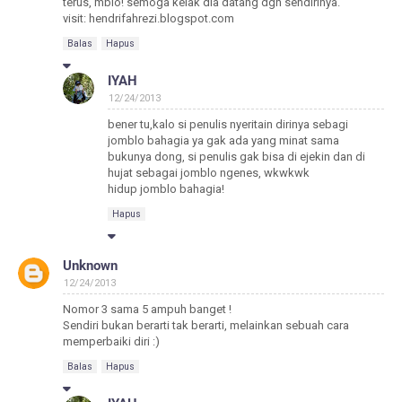
terus, mblo! semoga kelak dia datang dgn sendirinya.
visit: hendrifahrezi.blogspot.com
Balas
Hapus
IYAH
12/24/2013
bener tu,kalo si penulis nyeritain dirinya sebagi
jomblo bahagia ya gak ada yang minat sama
bukunya dong, si penulis gak bisa di ejekin dan di
hujat sebagai jomblo ngenes, wkwkwk
hidup jomblo bahagia!
Hapus
Unknown
12/24/2013
Nomor 3 sama 5 ampuh banget !
Sendiri bukan berarti tak berarti, melainkan sebuah cara
memperbaiki diri :)
Balas
Hapus