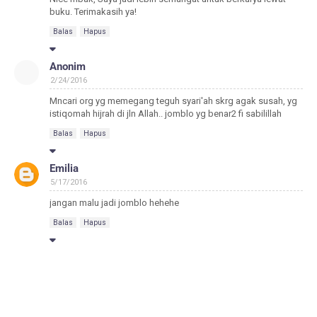
buku. Terimakasih ya!
Balas
Hapus
Anonim
2/24/2016
Mncari org yg memegang teguh syari'ah skrg agak susah, yg
istiqomah hijrah di jln Allah.. jomblo yg benar2 fi sabilillah
Balas
Hapus
Emilia
5/17/2016
jangan malu jadi jomblo hehehe
Balas
Hapus