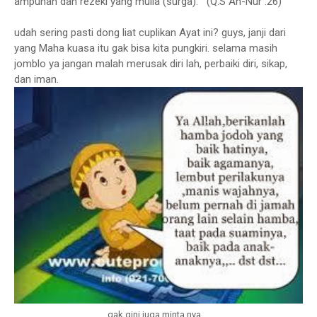
ampunan dan rezeki yang mulia (surga)." (Q.S An-Nur :26)
udah sering pasti dong liat cuplikan Ayat ini? guys, janji dari
yang Maha kuasa itu gak bisa kita pungkiri. selama masih
jomblo ya jangan malah merusak diri lah, perbaiki diri, sikap,
dan iman.
gak gini juga minta nya....