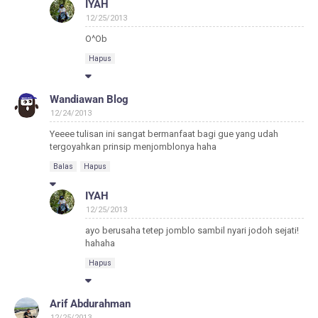
IYAH
12/25/2013
O^Ob
Hapus
Wandiawan Blog
12/24/2013
Yeeee tulisan ini sangat bermanfaat bagi gue yang udah
tergoyahkan prinsip menjomblonya haha
Balas
Hapus
IYAH
12/25/2013
ayo berusaha tetep jomblo sambil nyari jodoh sejati!
hahaha
Hapus
Arif Abdurahman
12/25/2013