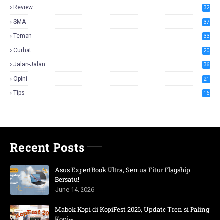
Review
32
SMA
37
Teman
33
Curhat
20
Jalan-Jalan
36
Opini
21
Tips
16
Recent Posts
Asus ExpertBook Ultra, Semua Fitur Flagship
Bersatu!
June 14, 2026
Mabok Kopi di KopiFest 2026, Update Tren si Paling
Kopi~