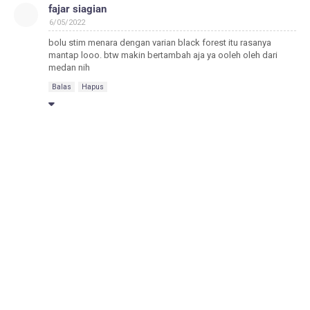
fajar siagian
6/05/2022
bolu stim menara dengan varian black forest itu rasanya
mantap looo. btw makin bertambah aja ya ooleh oleh dari
medan nih
Balas
Hapus