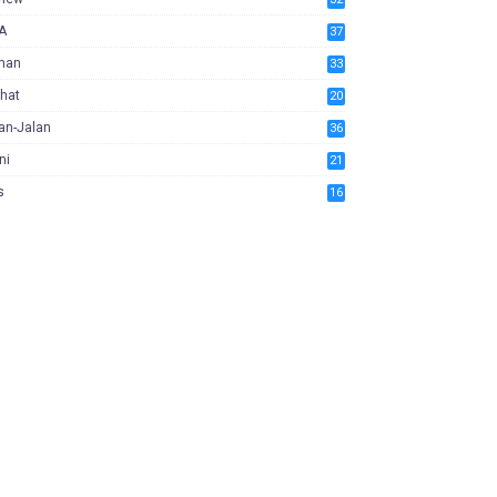
A
37
man
33
hat
20
an-Jalan
36
ni
21
s
16