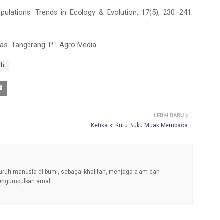
populations. Trends in Ecology & Evolution, 17(5), 230–241.
itas. Tangerang: PT Agro Media
ah
LEBIH BARU
Ketika si Kutu Buku Muak Membaca
uruh manusia di bumi, sebagai khalifah, menjaga alam dan
engumpulkan amal.