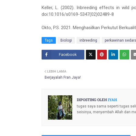
Keller, L. (2002). Inbreeding effects in wild 
doi:10.1016/s0169-5347(02)02489-8
Okto, P.S. 2021. Menghasilkan Perkutut Berkual
Tags
Biologi
inbreeding
perkawinan sedar
Facebook
Twitt
LEBIH LAMA
er
Berjayalah Fran Jaya!
DIPOSTING OLEH
IYAH
tugas saya sama seperti tugas sel
seisinya, menyembah Allah dan m