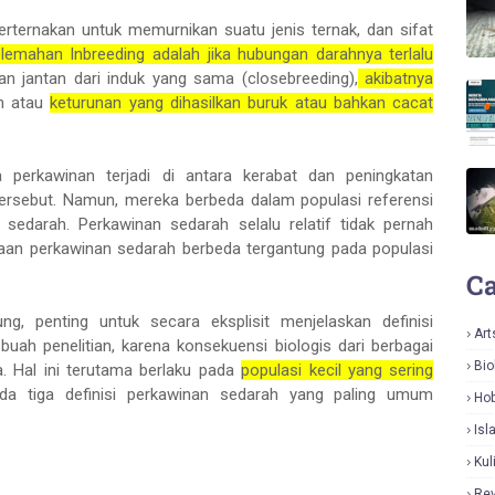
perternakan untuk memurnikan suatu jenis ternak, dan sifat
lemahan Inbreeding adalah jika hubungan darahnya terlalu
n jantan dari induk yang sama (closebreeding),
akibatnya
ah atau
keturunan yang dihasilkan buruk atau bahkan cacat
 perkawinan terjadi di antara kerabat dan peningkatan
tersebut. Namun, mereka berbeda dalam populasi referensi
sedarah. Perkawinan sedarah selalu relatif tidak pernah
iraan perkawinan sedarah berbeda tergantung pada populasi
Ca
ng, penting untuk secara eksplisit menjelaskan definisi
Art
ah penelitian, karena konsekuensi biologis dari berbagai
Bio
. Hal ini terutama berlaku pada
populasi kecil yang sering
da tiga definisi perkawinan sedarah yang paling umum
Hob
Isl
Kul
Re