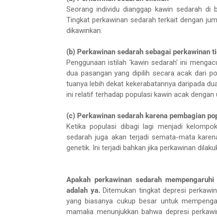
Seorang individu dianggap kawin sedarah di b
Tingkat perkawinan sedarah terkait dengan juml
dikawinkan.
(b) Perkawinan sedarah sebagai perkawinan t
Penggunaan istilah 'kawin sedarah' ini mengac
dua pasangan yang dipilih secara acak dari po
tuanya lebih dekat kekerabatannya daripada dua
ini relatif terhadap populasi kawin acak denga
(c) Perkawinan sedarah karena pembagian pop
Ketika populasi dibagi lagi menjadi kelompo
sedarah juga akan terjadi semata-mata karena
genetik. Ini terjadi bahkan jika perkawinan dil
Apakah perkawinan sedarah mempengaruhi d
adalah ya.
Ditemukan tingkat depresi perkawina
yang biasanya cukup besar untuk mempengaru
mamalia menunjukkan bahwa depresi perkawin