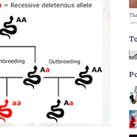
Tha
Janu
To
Po