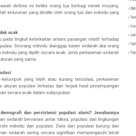
awah definisi ini ketika orang tua berbagi nenek moyang.
SM
ah keturunan yang dimiliki oleh orang tua dari individu yang
Te
Cur
idak acak
Jal
u pada tingkat keterkaitan antara pasangan relatif terhadap
Opi
pulasi. Seorang individu dianggap kawin sedarah jika orang
 individu yang dipilih secara acak. Jenis perkawinan sedarah
Tip
n ukuran yang sama.
ulasi
k-kelompok yang lebih atau kurang terisolasi, perkawinan
 ukuran populasi terbatas dan terjadi hasil penyimpangan
akukan secara acak dalam subpopulasi
emografi dan persistensi populasi alami? Jawabannya
n sedarah bervariasi antar taksa, populasi dan lingkungan
hi individu dan populasi. Data dari populasi burung dan
an sedarah sering secara signifikan mempengaruhi berat