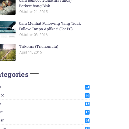
Cara Bekicot (Achatina fulica)
Berkembang Biak
Oktober 21, 2015
Cara Melihat Following Yang Tidak
Follow Tanpa Aplikasi (For PC)
Oktober 03, 2016
Trikoma (Trichomata)
April 11, 2015
tegories
s
24
logi
26
i
13
am
17
iah
24
view
32