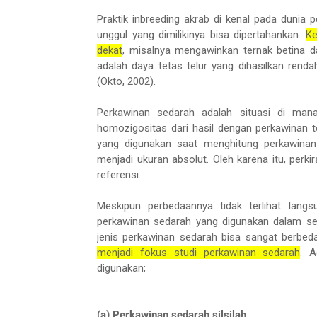
Praktik inbreeding akrab di kenal pada dunia 
unggul yang dimilikinya bisa dipertahankan.
Ke
dekat
, misalnya mengawinkan ternak betina da
adalah daya tetas telur yang dihasilkan rend
(Okto, 2002).
Perkawinan sedarah adalah situasi di mana
homozigositas dari hasil dengan perkawinan 
yang digunakan saat menghitung perkawinan 
menjadi ukuran absolut. Oleh karena itu, perk
referensi.
Meskipun perbedaannya tidak terlihat langsu
perkawinan sedarah yang digunakan dalam sebu
jenis perkawinan sedarah bisa sangat berbeda
menjadi fokus studi perkawinan sedarah
. A
digunakan;
(a) Perkawinan sedarah silsilah