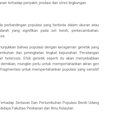
anan terhadap penyakit, predasi dan stres lingkungan.
da perbandingan populasi yang berbeda dalam ukuran atau
edarah yang signifikan pada set benih, perkecambahan,
res.
enunjukkan bahwa populasi dengan keragaman genetik yang
mbuhan dan peningkatan tingkat kepunahan. Persilangan
an heterosis. Efek genetik seperti itu akan menyebabkan
demikian, mungkin perlu untuk mempertahankan aliran gen
rfragmentasi untuk mempertahankan populasi yang sensitif
 Terhadap Sintasan Dan Pertumbuhan Populasi Benih Udang
didaya Fakultas Perikanan dan Ilmu Kelautan.