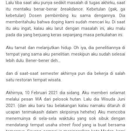
Lalu tiba saat aku punya sedikit masalah di tugas akhirku, saat
itu mentalku benar-benar
breakdance
. Kebetulan (gak, ga
kebetulan) Dosen pembimbing ku sama dengannya. Dia
memberitahuku bahwa doping kami sudah mencari ku. Di saat
itu aku ingat, kalau aku larut dengan masalah ini, aku malu
pada dia yang berjuang keras sepanjang masa perkuliahan ini.
Aku tamat dan melanjutkan hidup. Oh iya, dia penelitiannya di
tempat yang sama aku penelitian. meskipun aku sudah selesai
lebih dulu. Bener-bener deh...
dan di saat-saat semester akhirnya pun dia bekerja di salah
satu restoran tempat wisata.
Akhirnya, 10 Februari 2021 dia sidang. Aku memberi selamat
melalui pesan WA dari pelosok hutan. Lalu dia Wisuda Juni
2021. (dan aku baru tau belakangan kalau namaku ditaruh di
ucapan terimakasih dalam skripsinya hehehe) Aku mencoba
menemuinya di sela-sela waktuku yang sok sibuk dengan
mendatangi tempat usaha
street food
yang ia buat bersama