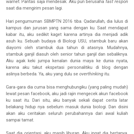
warnet. Pantas saja mendesak. Aku pun berusaha
fast respon
saat dia mengirim pesan lagi.
Hari pengumuman SBMPTN 2016 tiba. Qadarullah, dia lulus di
kampus dan jurusan yang sama dengan ku. Saat mendapat
kabar itu, aku sedikit kaget karena artinya dia menjadi adik
asuh ku. Sebuah budaya di Biologi USU, stambuk baru akan
diayomi oleh stambuk dua tahun di atasnya. Mudahnya,
stambuk ganjil diasuh oleh senior tahun ganjil dan sebaliknya.
Aku agak keki jumpa kenalan dunia maya ke dunia nyata,
karena aku takut ekspetasi personalitiku di blog dengan
aslinya berbeda. Ya, aku yang dulu se
overthinking
itu.
Gara-gara dia cuma bisa menghubungiku (yang paling mudah)
lewat pesan facebook, aku jadi rajin mengecek akun facebook
ku saat itu. Dari situ, aku banyak sekali dapat cerita latar
belakang hidup nya sebelum masuk dunia biologi. Dan disini
akan aku ceritakan seluruh perubahannya dari awal kuliah
sampai tamat.
Saat dia orientasi, aku masih liburan. Aku ingat dia bertanya,