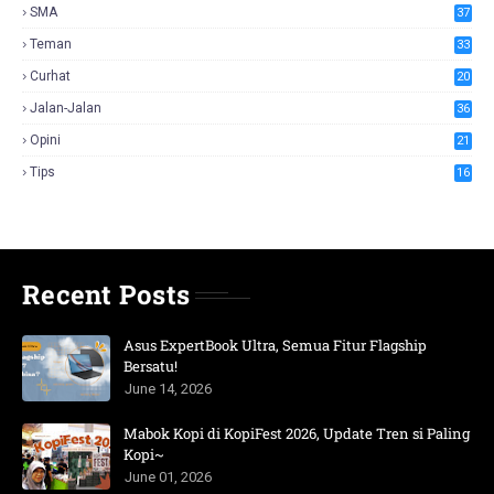
SMA
37
Teman
33
Curhat
20
Jalan-Jalan
36
Opini
21
Tips
16
Recent Posts
Asus ExpertBook Ultra, Semua Fitur Flagship
Bersatu!
June 14, 2026
Mabok Kopi di KopiFest 2026, Update Tren si Paling
Kopi~
June 01, 2026