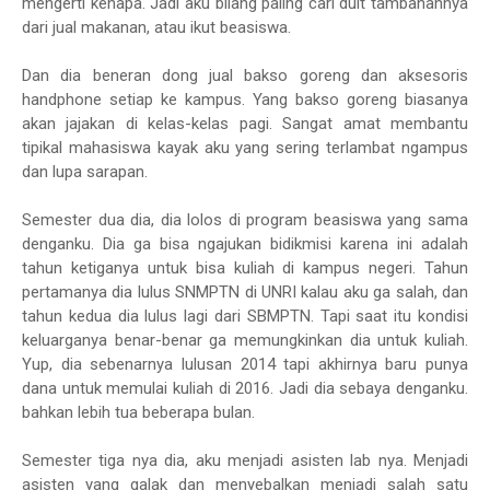
mengerti kenapa. Jadi aku bilang paling cari duit tambahannya
dari jual makanan, atau ikut beasiswa.
Dan dia beneran dong jual bakso goreng dan aksesoris
handphone setiap ke kampus. Yang bakso goreng biasanya
akan jajakan di kelas-kelas pagi. Sangat amat membantu
tipikal mahasiswa kayak aku yang sering terlambat ngampus
dan lupa sarapan.
Semester dua dia, dia lolos di program beasiswa yang sama
denganku. Dia ga bisa ngajukan bidikmisi karena ini adalah
tahun ketiganya untuk bisa kuliah di kampus negeri. Tahun
pertamanya dia lulus SNMPTN di UNRI kalau aku ga salah, dan
tahun kedua dia lulus lagi dari SBMPTN. Tapi saat itu kondisi
keluarganya benar-benar ga memungkinkan dia untuk kuliah.
Yup, dia sebenarnya lulusan 2014 tapi akhirnya baru punya
dana untuk memulai kuliah di 2016. Jadi dia sebaya denganku.
bahkan lebih tua beberapa bulan.
Semester tiga nya dia, aku menjadi asisten lab nya. Menjadi
asisten yang galak dan menyebalkan menjadi salah satu