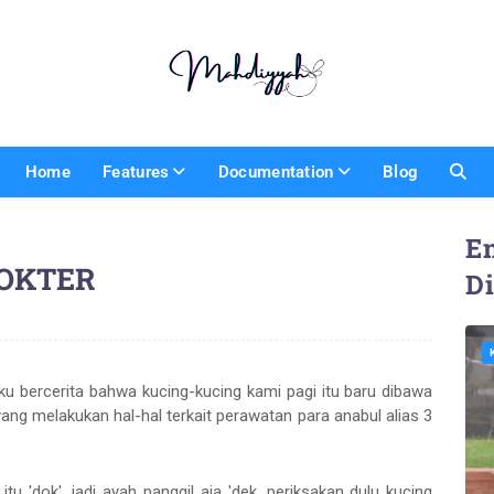
Home
Features
Documentation
Blog
En
DOKTER
D
u bercerita bahwa kucing-kucing kami pagi itu baru dibawa
yang melakukan hal-hal terkait perawatan para anabul alias 3
tu 'dok', jadi ayah panggil aja 'dek, periksakan dulu kucing