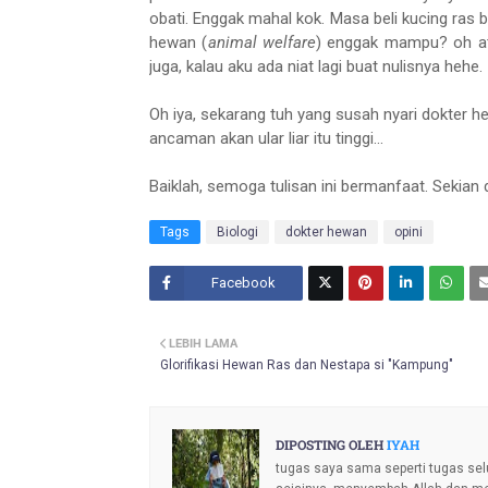
obati. Enggak mahal kok. Masa beli kucing ra
hewan (
animal welfare
) enggak mampu? oh at
juga, kalau aku ada niat lagi buat nulisnya hehe.
Oh iya, sekarang tuh yang susah nyari dokter hew
ancaman akan ular liar itu tinggi...
Baiklah, semoga tulisan ini bermanfaat. Sekian
Tags
Biologi
dokter hewan
opini
Facebook
Twitt
LEBIH LAMA
er
Glorifikasi Hewan Ras dan Nestapa si "Kampung"
DIPOSTING OLEH
IYAH
tugas saya sama seperti tugas sel