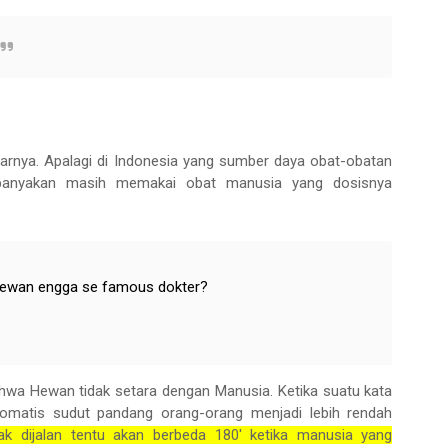
lajarnya. Apalagi di Indonesia yang sumber daya obat-obatan
ebanyakan masih memakai obat manusia yang dosisnya
.
 hewan engga se famous dokter?
 bahwa Hewan tidak setara dengan Manusia. Ketika suatu kata
tomatis sudut pandang orang-orang menjadi lebih rendah
rak dijalan tentu akan berbeda 180' ketika manusia yang