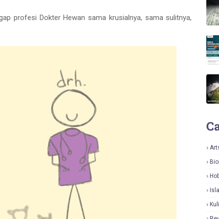
ap profesi Dokter Hewan sama krusialnya, sama sulitnya,
Ca
Art
Bio
Hob
Isl
Kul
Re