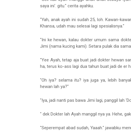
saya ini'. gitu." cerita ayahku.
"Yah, anak ayah ini sudah 25, loh. Kawan-kawa
Khansa, udah mau selesai lagi spesialisnya."
"Ini ke hewan, kalau dokter umum sama dokter 
Jimi (nama kucing kami). Setara pulak dia sama 
"Yee Ayah, tetap aja buat jadi dokter hewan s
ha, terus ko-ass lagi dua tahun buat jadi de er h
"Oh iya? selama itu? iya juga ya, lebih bany
hewan lah ya?"
"Iya, jadi nanti pas bawa Jimi lagi, panggil lah 'Do
" dek Dokter lah Ayah manggil nya ya. Hehe, gak
"Seperempat abad sudah, Yaaah." jawabku menu