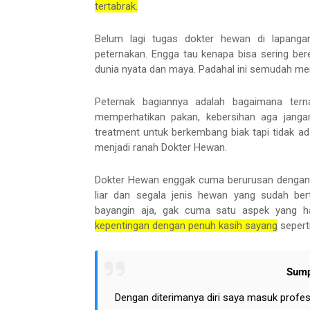
tertabrak.
Belum lagi tugas dokter hewan di lapangan
peternakan. Engga tau kenapa bisa sering bereb
dunia nyata dan maya. Padahal ini semudah m
Peternak bagiannya adalah bagaimana ter
memperhatikan pakan, kebersihan aga jangan
treatment untuk berkembang biak tapi tidak a
menjadi ranah Dokter Hewan.
Dokter Hewan enggak cuma berurusan dengan a
liar dan segala jenis hewan yang sudah bert
bayangin aja, gak cuma satu aspek yang har
kepentingan dengan penuh kasih sayang
sepert
Sump
Dengan diterimanya diri saya masuk profe