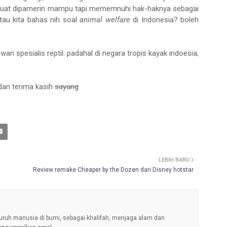
s buat dipamerin mampu tapi mememnuhi hak-haknya sebagai
au kita bahas nih soal
animal welfare
di Indonesia? boleh
an spesialis reptil. padahal di negara tropis kayak indoesia,
 dan terima kasih
sayang
LEBIH BARU
Review remake Cheaper by the Dozen dari Disney hotstar
uruh manusia di bumi, sebagai khalifah, menjaga alam dan