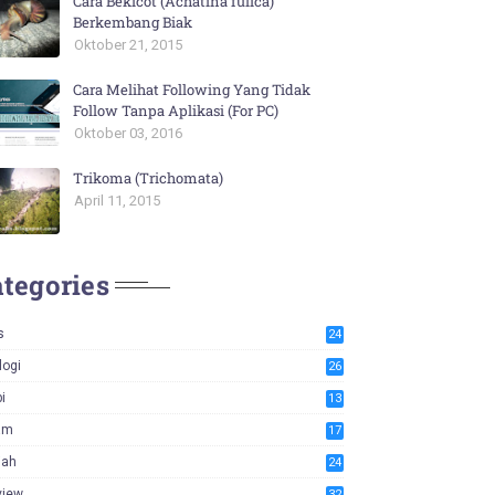
Cara Bekicot (Achatina fulica)
Berkembang Biak
Oktober 21, 2015
Cara Melihat Following Yang Tidak
Follow Tanpa Aplikasi (For PC)
Oktober 03, 2016
Trikoma (Trichomata)
April 11, 2015
tegories
s
24
logi
26
i
13
am
17
iah
24
view
32