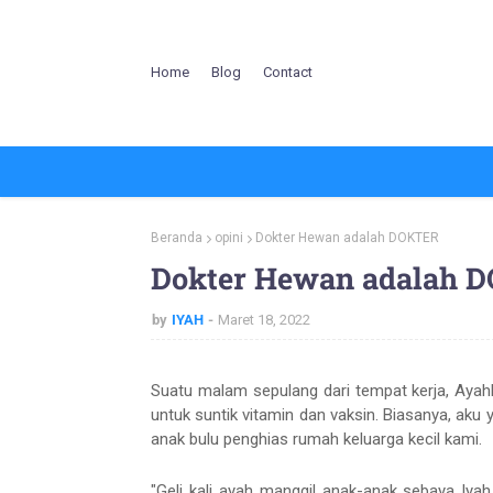
Home
Blog
Contact
Beranda
opini
Dokter Hewan adalah DOKTER
Dokter Hewan adalah 
by
IYAH
Maret 18, 2022
Suatu malam sepulang dari tempat kerja, Ayahk
untuk suntik vitamin dan vaksin. Biasanya, aku 
anak bulu penghias rumah keluarga kecil kami.
"Geli kali ayah manggil anak-anak sebaya Iyah i