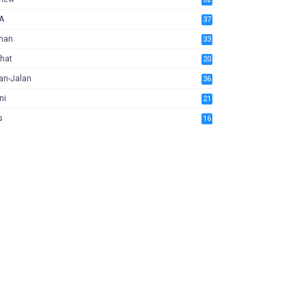
A
37
man
33
hat
20
an-Jalan
36
ni
21
s
16