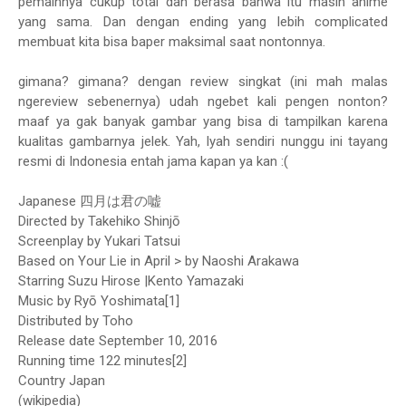
pemainnya cukup total dan berasa bahwa itu masih anime
yang sama. Dan dengan ending yang lebih complicated
membuat kita bisa baper maksimal saat nontonnya.
gimana? gimana? dengan review singkat (ini mah malas
ngereview sebenernya) udah ngebet kali pengen nonton?
maaf ya gak banyak gambar yang bisa di tampilkan karena
kualitas gambarnya jelek. Yah, Iyah sendiri nunggu ini tayang
resmi di Indonesia entah jama kapan ya kan :(
Japanese
四月は君の嘘
Directed by
Takehiko Shinjō
Screenplay by
Yukari Tatsui
Based on
Your Lie in April > by Naoshi Arakawa
Starring
Suzu Hirose |Kento Yamazaki
Music by
Ryō Yoshimata[1]
Distributed by
Toho
Release date September 10, 2016
Running time 122 minutes[2]
Country
Japan
(wikipedia)