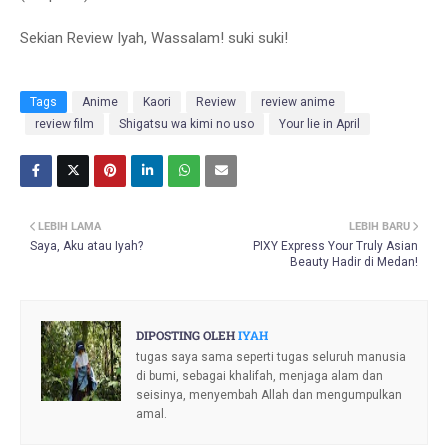
Sekian Review Iyah, Wassalam! suki suki!
Tags
Anime
Kaori
Review
review anime
review film
Shigatsu wa kimi no uso
Your lie in April
LEBIH LAMA
LEBIH BARU
Saya, Aku atau Iyah?
PIXY Express Your Truly Asian
Beauty Hadir di Medan!
DIPOSTING OLEH
IYAH
tugas saya sama seperti tugas seluruh manusia
di bumi, sebagai khalifah, menjaga alam dan
seisinya, menyembah Allah dan mengumpulkan
amal.