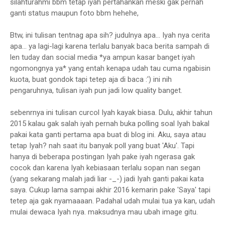
silahturahmi bbm tetap iyah pertahankan meski gak pernah
ganti status maupun foto bbm hehehe,
Btw, ini tulisan tentnag apa sih? judulnya apa... Iyah nya cerita
apa... ya lagi-lagi karena terlalu banyak baca berita sampah di
len tuday dan social media *ya ampun kasar banget iyah
ngomongnya ya* yang entah kenapa udah tau cuma ngabisin
kuota, buat gondok tapi tetep aja di baca :') ini nih
pengaruhnya, tulisan iyah pun jadi low quality banget.
sebenrnya ini tulisan curcol Iyah kayak biasa. Dulu, akhir tahun
2015 kalau gak salah iyah pernah buka polling soal Iyah bakal
pakai kata ganti pertama apa buat di blog ini. Aku, saya atau
tetap Iyah? nah saat itu banyak poll yang buat 'Aku'. Tapi
hanya di beberapa postingan Iyah pake iyah ngerasa gak
cocok dan karena Iyah kebiasaan terlalu sopan nan segan
(yang sekarang malah jadi liar -_-) jadi Iyah ganti pakai kata
saya. Cukup lama sampai akhir 2016 kemarin pake 'Saya' tapi
tetep aja gak nyamaaaan. Padahal udah mulai tua ya kan, udah
mulai dewaca Iyah nya. maksudnya mau ubah image gitu.