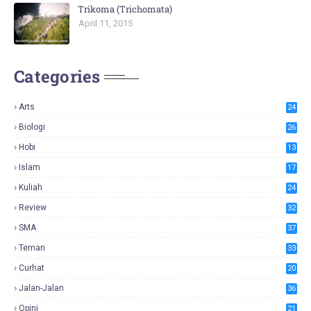
Trikoma (Trichomata)
April 11, 2015
Categories
Arts
24
Biologi
26
Hobi
13
Islam
17
Kuliah
24
Review
32
SMA
37
Teman
33
Curhat
20
Jalan-Jalan
36
Opini
21