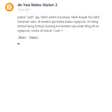
Ən Yeni Mahnı Sözləri 2
3/02/2017
pakai "iyah" aja, lebih adem bacanya, lebih kayak ibu labil
beranak satu. di enakin aja keles kalau ngepost. ini ilang
timbul ilang timbul, kurang konsisten nya anak Blog M ini
ngepost, minta di tokok 1 per 1
Balas
Hapus