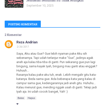
Jembatan Sendirian itu Tidak Mungkin
September 10, 2025
POSTING KOMENTAR
2 Komentar
Reza Andrian
2/26/2017
Saya, Aku atau Gue? Gue lebih nyaman pake Aku sih
sebenarnya. Tapi udah terlanjur make "Gue", jadinya agak
aneh aja kalau tiba-tiba di ganti. Pun sekarang gue pun lagi
bingung, sama kayak Iyah, bingung mau ganti atau enggak?
Huhuuh...
Rasanya kalau pake aku tuh, enak. Lebih mengalir gitu kata-
katanya. Beda sama gue. Ada beberapa kata yang kalau di
campur sama gue, kedengarannya jadi aneh gitu. Huhuhu...
Kalau menurut gue, mending nggak usah di ganti. Tetep jadi
Iyah aja. Ini udah cocok banget, Yah! :)
Balas
Hapus