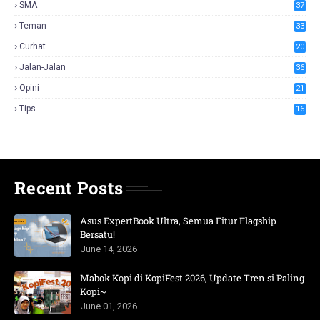
SMA
37
Teman
33
Curhat
20
Jalan-Jalan
36
Opini
21
Tips
16
Recent Posts
Asus ExpertBook Ultra, Semua Fitur Flagship
Bersatu!
June 14, 2026
Mabok Kopi di KopiFest 2026, Update Tren si Paling
Kopi~
June 01, 2026