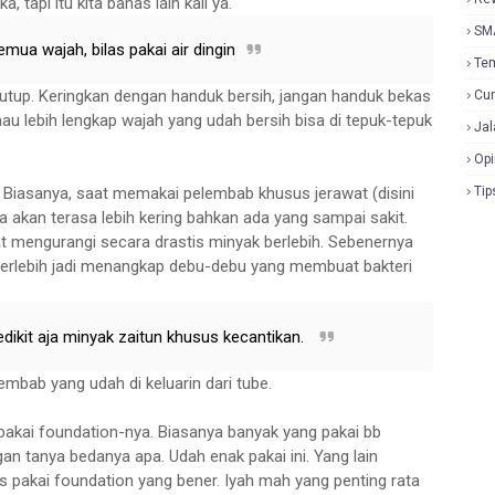
tapi itu kita bahas lain kali ya.
SM
ua wajah, bilas pakai air dingin
Te
 ketutup. Keringkan dengan handuk bersih, jangan handuk bekas
Cur
u lebih lengkap wajah yang udah bersih bisa di tepuk-tepuk
Jal
Opi
. Biasanya, saat memakai pelembab khusus jerawat (disini
Tip
a akan terasa lebih kering bahkan ada yang sampai sakit.
 mengurangi secara drastis minyak berlebih. Sebenernya
u berlebih jadi menangkap debu-debu yang membuat bakteri
dikit aja minyak zaitun khusus kecantikan.
embab yang udah di keluarin dari tube.
 pakai foundation-nya. Biasanya banyak yang pakai bb
n tanya bedanya apa. Udah enak pakai ini. Yang lain
ps pakai foundation yang bener. Iyah mah yang penting rata