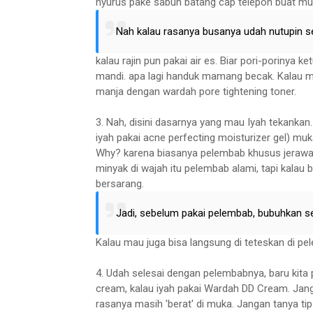
nyurus pake sabun batang cap telepon buat muka, 
Nah kalau rasanya busanya udah nutupin sem
kalau rajin pun pakai air es. Biar pori-porinya
mandi. apa lagi handuk mamang becak. Kalau ma
manja dengan wardah pore tightening toner.
3. Nah, disini dasarnya yang mau Iyah tekankan
iyah pakai acne perfecting moisturizer gel) muk
Why? karena biasanya pelembab khusus jerawat
minyak di wajah itu pelembab alami, tapi kala
bersarang.
Jadi, sebelum pakai pelembab, bubuhkan se
Kalau mau juga bisa langsung di teteskan di pel
4. Udah selesai dengan pelembabnya, baru kita
cream, kalau iyah pakai Wardah DD Cream. Janga
rasanya masih 'berat' di muka. Jangan tanya ti