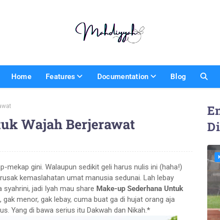
Home
Features
Documentation
Blog
awat
En
uk Wajah Berjerawat
D
-mekap gini. Walaupun sedikit geli harus nulis ini (haha!)
merusak kemaslahatan umat manusia sedunai. Lah lebay
 syahrini, jadi Iyah mau share
Make-up Sederhana Untuk
i, gak menor, gak lebay, cuma buat ga di hujat orang aja
ius. Yang di bawa serius itu Dakwah dan Nikah.*