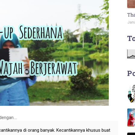
Tha
Janu
To
Po
engan....
antikannya di orang banyak. Kecantikannya khusus buat