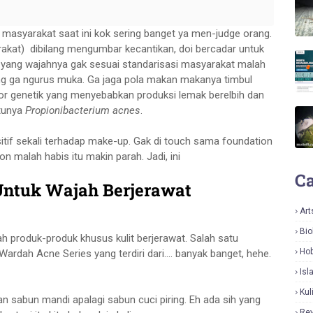
di masyarakat saat ini kok sering banget ya men-judge orang.
akat) dibilang mengumbar kecantikan, doi bercadar untuk
rus yang wajahnya gak sesuai standarisasi masyarakat malah
ilang ga ngurus muka. Ga jaga pola makan makanya timbul
or genetik yang menyebabkan produksi lemak berelbih dan
atunya
Propionibacterium acnes
.
itif sekali terhadap make-up. Gak di touch sama foundation
on malah habis itu makin parah. Jadi, ini
Ca
Untuk Wajah Berjerawat
Art
Bio
h produk-produk khusus kulit berjerawat. Salah satu
Hob
dah Acne Series yang terdiri dari.... banyak banget, hehe.
Isl
Kul
n sabun mandi apalagi sabun cuci piring. Eh ada sih yang
Re