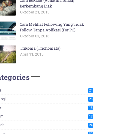
Cara Bekicot (Achatina fulica)
Berkembang Biak
Oktober 21, 2015
Cara Melihat Following Yang Tidak
Follow Tanpa Aplikasi (For PC)
Oktober 03, 2016
Trikoma (Trichomata)
April 11, 2015
tegories
s
24
logi
26
i
13
am
17
iah
24
view
32