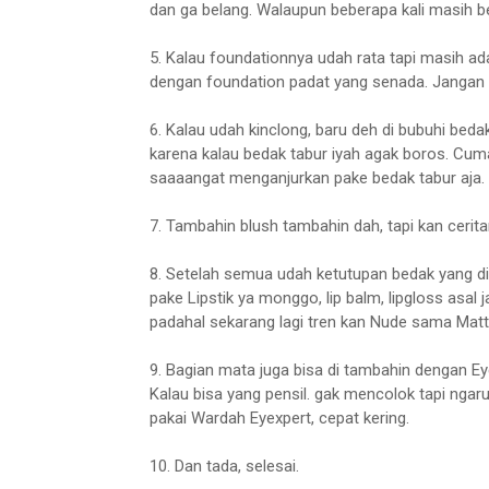
dan ga belang. Walaupun beberapa kali masih be
5. Kalau foundationnya udah rata tapi masih ada 
dengan foundation padat yang senada. Jangan 
6. Kalau udah kinclong, baru deh di bubuhi beda
karena kalau bedak tabur iyah agak boros. Cuma
saaaangat menganjurkan pake bedak tabur aja.
7. Tambahin blush tambahin dah, tapi kan cerit
8. Setelah semua udah ketutupan bedak yang di
pake Lipstik ya monggo, lip balm, lipgloss asal ja
padahal sekarang lagi tren kan Nude sama Matt
9. Bagian mata juga bisa di tambahin dengan Eye
Kalau bisa yang pensil. gak mencolok tapi nga
pakai Wardah Eyexpert, cepat kering.
10. Dan tada, selesai.