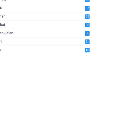
A
37
man
33
hat
20
an-Jalan
36
ni
21
s
16