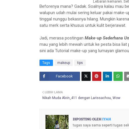
Lebaran kemaren. Set
Beforenya mana? Gadak. Soalnya kalau mau bedak
walupun udah mulai sering keluar pakai make-u
tinggal nunggu bekasnya hilang. Mungkin karena
satu merk serta khusus untuk kulit berjerawat.
Jadi, merasa postingan
Make-up Sederhana Un
mau yang lebih mewah untuk ke pesta bisa liat
sini ada Tutorial make-up yang lumayan glamour
Tags
makeup
tips
Facebook
Twitt
LEBIH LAMA
er
Nikah Muda Alvin_411 dengan Larissachou, Wow
DIPOSTING OLEH
IYAH
tugas saya sama seperti tugas sel