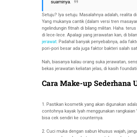
suaminya.
Setuju? Iya setuju. Masalahnya adalah, realita 
Yang mukanya cantik (dalam versi tren masayar
ngelindungin fitnah di bilang militan. Haha. te
di lece-lece. Apalagi yang jerawatan kan, di b
jerawat
. Padahal banyak penyebabnya, ada fakt
pori-pori besar ada juga faktor bakteri salah s
Nah, biasanya kalau orang suka jerawatan, sens
bekas jerawatan keliatan jelas, di kasih foundati
Cara Make-up Sederhana 
1. Pastikan kosmetik yang akan digunakan adala
contohnya kayak Iyah menggunakan rangkaian War
bisa cek sendiri ke counternya.
2. Cuci muka dengan sabun khusus wajah, janga