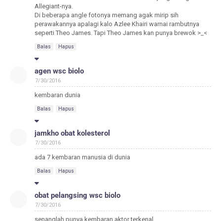
Allegiant-nya.
Di beberapa angle fotonya memang agak mirip sih
perawakannya apalagi kalo Azlee Khairi warnai rambutnya
seperti Theo James. Tapi Theo James kan punya brewok >_<
Balas
Hapus
agen wsc biolo
7/30/2016
kembaran dunia
Balas
Hapus
jamkho obat kolesterol
7/30/2016
ada 7 kembaran manusia di dunia
Balas
Hapus
obat pelangsing wsc biolo
7/30/2016
senanglah punya kembaran aktor terkenal