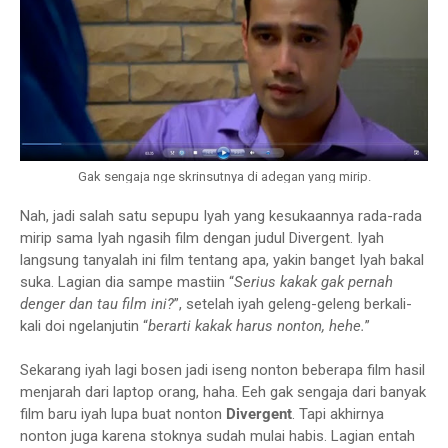
Gak sengaja nge skrinsutnya di adegan yang mirip.
Nah, jadi salah satu sepupu Iyah yang kesukaannya rada-rada
mirip sama Iyah ngasih film dengan judul Divergent. Iyah
langsung tanyalah ini film tentang apa, yakin banget Iyah bakal
suka. Lagian dia sampe mastiin “
Serius kakak gak pernah
denger dan tau film ini?
”, setelah iyah geleng-geleng berkali-
kali doi ngelanjutin “
berarti kakak harus nonton, hehe.
”
Sekarang iyah lagi bosen jadi iseng nonton beberapa film hasil
menjarah dari laptop orang, haha. Eeh gak sengaja dari banyak
film baru iyah lupa buat nonton
Divergent
. Tapi akhirnya
nonton juga karena stoknya sudah mulai habis. Lagian entah