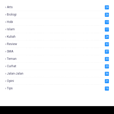
Arts
24
Biologi
26
Hobi
13
Islam
17
Kuliah
24
Review
32
SMA
37
Teman
33
Curhat
20
Jalan-Jalan
36
Opini
21
Tips
16