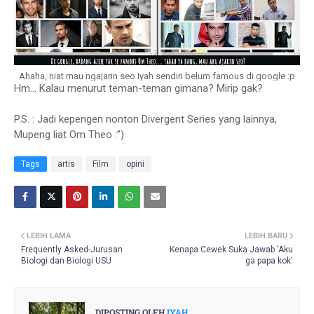
Ahaha, niat mau ngajarin seo Iyah sendiri belum famous di google :p
Hm... Kalau menurut teman-teman gimana? Mirip gak?
P.S. : Jadi kepengen nonton Divergent Series yang lainnya,
Mupeng liat Om Theo :”)
Tags
artis
Film
opini
LEBIH LAMA
LEBIH BARU
Frequently Asked-Jurusan
Kenapa Cewek Suka Jawab 'Aku
Biologi dan Biologi USU
ga papa kok'
DIPOSTING OLEH
IYAH