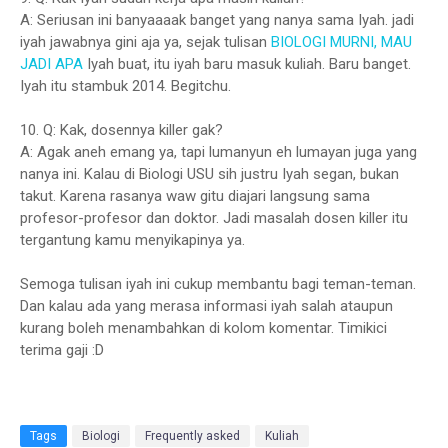
A: Seriusan ini banyaaaak banget yang nanya sama Iyah. jadi
iyah jawabnya gini aja ya, sejak tulisan
BIOLOGI MURNI, MAU
JADI APA
Iyah buat, itu iyah baru masuk kuliah. Baru banget.
Iyah itu stambuk 2014. Begitchu.
10. Q: Kak, dosennya killer gak?
A: Agak aneh emang ya, tapi lumanyun eh lumayan juga yang
nanya ini. Kalau di Biologi USU sih justru Iyah segan, bukan
takut. Karena rasanya waw gitu diajari langsung sama
profesor-profesor dan doktor. Jadi masalah dosen killer itu
tergantung kamu menyikapinya ya.
Semoga tulisan iyah ini cukup membantu bagi teman-teman.
Dan kalau ada yang merasa informasi iyah salah ataupun
kurang boleh menambahkan di kolom komentar. Timikici
terima gaji :D
Tags
Biologi
Frequently asked
Kuliah