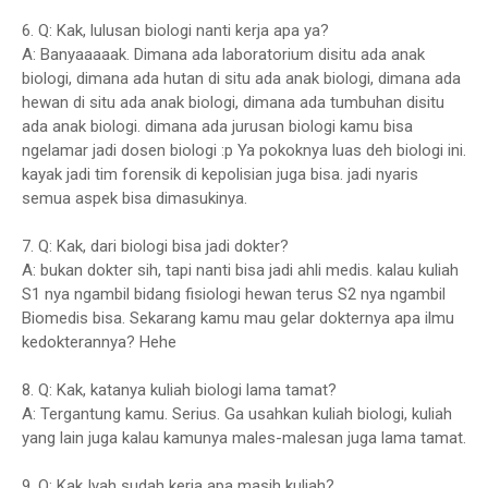
6. Q: Kak, lulusan biologi nanti kerja apa ya?
A: Banyaaaaak. Dimana ada laboratorium disitu ada anak
biologi, dimana ada hutan di situ ada anak biologi, dimana ada
hewan di situ ada anak biologi, dimana ada tumbuhan disitu
ada anak biologi. dimana ada jurusan biologi kamu bisa
ngelamar jadi dosen biologi :p Ya pokoknya luas deh biologi ini.
kayak jadi tim forensik di kepolisian juga bisa. jadi nyaris
semua aspek bisa dimasukinya.
7. Q: Kak, dari biologi bisa jadi dokter?
A: bukan dokter sih, tapi nanti bisa jadi ahli medis. kalau kuliah
S1 nya ngambil bidang fisiologi hewan terus S2 nya ngambil
Biomedis bisa. Sekarang kamu mau gelar dokternya apa ilmu
kedokterannya? Hehe
8. Q: Kak, katanya kuliah biologi lama tamat?
A: Tergantung kamu. Serius. Ga usahkan kuliah biologi, kuliah
yang lain juga kalau kamunya males-malesan juga lama tamat.
9. Q: Kak Iyah sudah kerja apa masih kuliah?