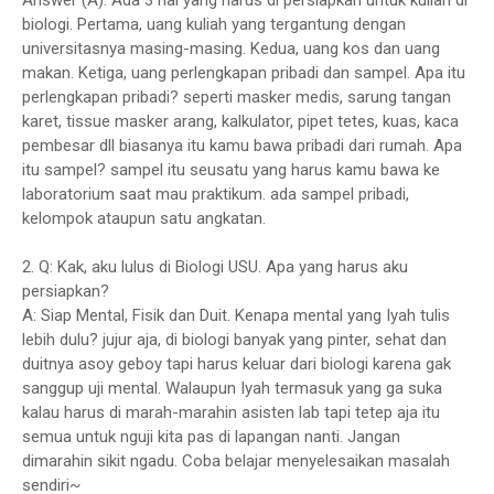
Answer (A): Ada 3 hal yang harus di persiapkan untuk kuliah di
biologi. Pertama, uang kuliah yang tergantung dengan
universitasnya masing-masing. Kedua, uang kos dan uang
makan. Ketiga, uang perlengkapan pribadi dan sampel. Apa itu
perlengkapan pribadi? seperti masker medis, sarung tangan
karet, tissue masker arang, kalkulator, pipet tetes, kuas, kaca
pembesar dll biasanya itu kamu bawa pribadi dari rumah. Apa
itu sampel? sampel itu seusatu yang harus kamu bawa ke
laboratorium saat mau praktikum. ada sampel pribadi,
kelompok ataupun satu angkatan.
2. Q: Kak, aku lulus di Biologi USU. Apa yang harus aku
persiapkan?
A: Siap Mental, Fisik dan Duit. Kenapa mental yang Iyah tulis
lebih dulu? jujur aja, di biologi banyak yang pinter, sehat dan
duitnya asoy geboy tapi harus keluar dari biologi karena gak
sanggup uji mental. Walaupun Iyah termasuk yang ga suka
kalau harus di marah-marahin asisten lab tapi tetep aja itu
semua untuk nguji kita pas di lapangan nanti. Jangan
dimarahin sikit ngadu. Coba belajar menyelesaikan masalah
sendiri~