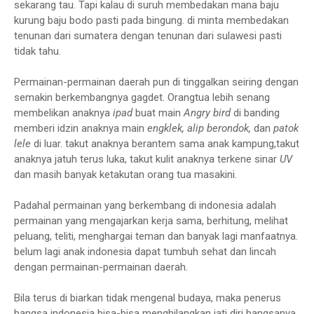
sekarang tau. Tapi kalau di suruh membedakan mana baju
kurung baju bodo pasti pada bingung. di minta membedakan
tenunan dari sumatera dengan tenunan dari sulawesi pasti
tidak tahu.
Permainan-permainan daerah pun di tinggalkan seiring dengan
semakin berkembangnya gagdet. Orangtua lebih senang
membelikan anaknya
ipad
buat main
Angry bird
di banding
memberi idzin anaknya main
engklek, alip berondok,
dan
patok
lele
di luar. takut anaknya berantem sama anak kampung,takut
anaknya jatuh terus luka, takut kulit anaknya terkene sinar
UV
dan masih banyak ketakutan orang tua masakini.
Padahal permainan yang berkembang di indonesia adalah
permainan yang mengajarkan kerja sama, berhitung, melihat
peluang, teliti, menghargai teman dan banyak lagi manfaatnya.
belum lagi anak indonesia dapat tumbuh sehat dan lincah
dengan permainan-permainan daerah.
Bila terus di biarkan tidak mengenal budaya, maka penerus
bangsa indonesia bisa-bisa menghilangkan jati diri bangsanya.