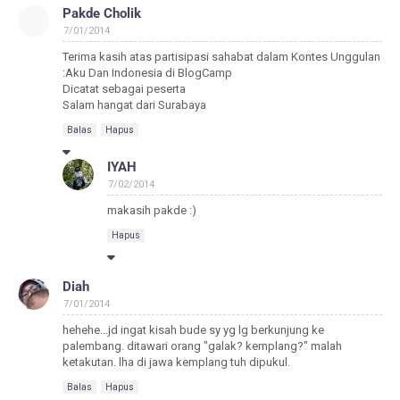
Pakde Cholik
7/01/2014
Terima kasih atas partisipasi sahabat dalam Kontes Unggulan
:Aku Dan Indonesia di BlogCamp
Dicatat sebagai peserta
Salam hangat dari Surabaya
Balas
Hapus
IYAH
7/02/2014
makasih pakde :)
Hapus
Diah
7/01/2014
hehehe...jd ingat kisah bude sy yg lg berkunjung ke
palembang. ditawari orang "galak? kemplang?" malah
ketakutan. lha di jawa kemplang tuh dipukul.
Balas
Hapus