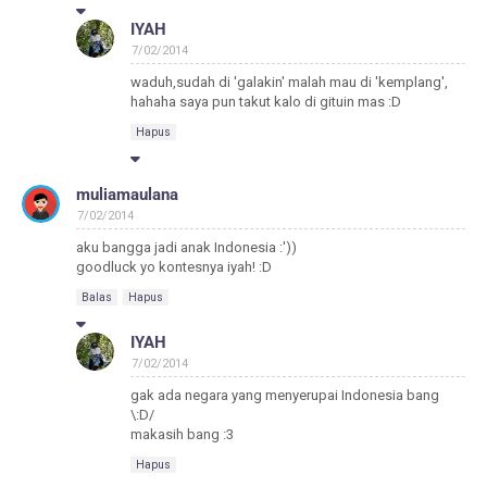
IYAH
7/02/2014
waduh,sudah di 'galakin' malah mau di 'kemplang',
hahaha saya pun takut kalo di gituin mas :D
Hapus
muliamaulana
7/02/2014
aku bangga jadi anak Indonesia :'))
goodluck yo kontesnya iyah! :D
Balas
Hapus
IYAH
7/02/2014
gak ada negara yang menyerupai Indonesia bang
\:D/
makasih bang :3
Hapus