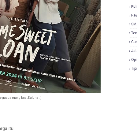
Kul
Re
SM
Te
Cur
Jal
Opi
Tip
e gaada ruang buat Kaluna :(
rga itu.