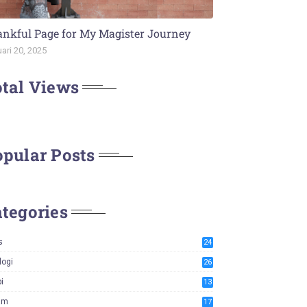
nkful Page for My Magister Journey
ari 20, 2025
tal Views
N
pular Posts
tegories
s
24
logi
26
i
13
am
17