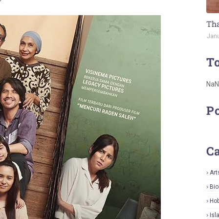
Tha
Janu
To
Na
Po
Ca
Art
Bio
Hob
Isl