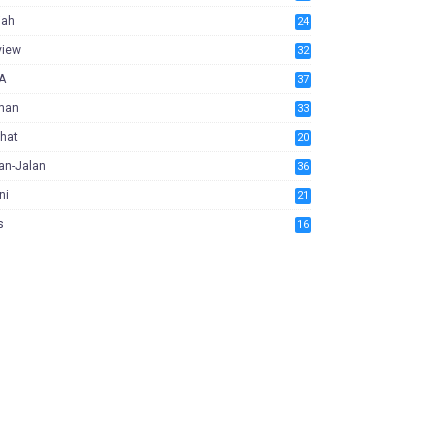
iah
24
view
32
A
37
man
33
hat
20
an-Jalan
36
ni
21
s
16