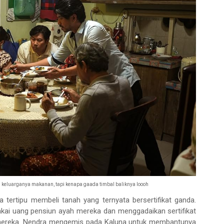
 keluarganya makanan, tapi kenapa gaada timbal baliknya loooh
 tertipu membeli tanah yang ternyata bersertifikat ganda.
kai uang pensiun ayah mereka dan menggadaikan sertifikat
mereka. Nendra mengemis pada Kaluna untuk membantunya