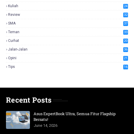
Kuliah
24
Review
32
SMA
37
Teman
33
Curhat
20
Jalan-Jalan
36
Opini
21
Tips
16
Recent Posts
Asus ExpertBook Ultra, Semua Fitur Flagship
Bersatu!
June 14, 2026