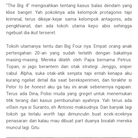
"The Big 4" mengisahkan tentang kasus balas dendam yang
klise banget. Yah pokoknya ada kelompok protagonis tapi
kriminal, terus dikejar-kejar sama kelompok antagonis, ada
pengkhianat, dan ada tokoh utama kepo abis sehingga
ngebuat dia ikut terseret.
Tokoh utamanya tentu dari Big Four nya. Empat orang anak
pertengahan 20-an yang sudah terlatih dengan bakatnya
masing-masing. Mereka dilatih oleh Papa bernama Petrus.
Topan, si jago berantem dan otak strategi. Jenggo, sniper
cabul. Alpha, suka otak-atik senjata tapi entah kenapa aku
kurang ngeliat detail dia saat bereksperimen, dan terakhir si
Pelor
to be honest
aku ga tau ini anak sebenernya ngapain.
Terus ada Dina, Polisi muda yang greget untuk menemukan
titik terang dari kasus pembunuhan ayahnya. Yah terus ada
villain
nya si Suranto, eh Antonio maksudnya. Dan banyak lagi
tokoh ga terlalu
worth
tapi dimunculin buat ecek-eceknya
penasaran dan kalau mau dibuat part duanya bisalah mereka
muncul lagi. Gitu.