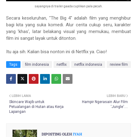
sayangnya di trailer gaada cuplikan pala pecah.
Secara keseluruhan, "The Big 4" adalah film yang menghibur
bagi kita yang suka komedi. Alur cerita cukup seru, karakter
yang 'khas', latar belakang visual yang memukau, membuat
film ini sangat layak untuk ditonton.
Itu aja sih. Kalian bisa nonton ini di Netflix ya. Ciao!
Tags
film indonesia
netflix
netflix indonesia
review film
LEBIH LAMA
LEBIH BARU
Skincare Wajib untuk
Hampir Ngerasain Alur Film
Petualangan di Hutan atau Kerja
'Jungle'....
Lapangan
DIPOSTING OLEH
IYAH