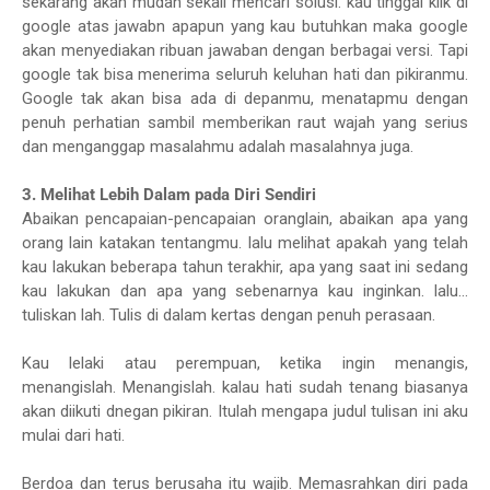
sekarang akan mudah sekali mencari solusi. kau tinggal klik di
google atas jawabn apapun yang kau butuhkan maka google
akan menyediakan ribuan jawaban dengan berbagai versi. Tapi
google tak bisa menerima seluruh keluhan hati dan pikiranmu.
Google tak akan bisa ada di depanmu, menatapmu dengan
penuh perhatian sambil memberikan raut wajah yang serius
dan menganggap masalahmu adalah masalahnya juga.
3. Melihat Lebih Dalam pada Diri Sendiri
Abaikan pencapaian-pencapaian oranglain, abaikan apa yang
orang lain katakan tentangmu. lalu melihat apakah yang telah
kau lakukan beberapa tahun terakhir, apa yang saat ini sedang
kau lakukan dan apa yang sebenarnya kau inginkan. lalu...
tuliskan lah. Tulis di dalam kertas dengan penuh perasaan.
Kau lelaki atau perempuan, ketika ingin menangis,
menangislah. Menangislah. kalau hati sudah tenang biasanya
akan diikuti dnegan pikiran. Itulah mengapa judul tulisan ini aku
mulai dari hati.
Berdoa dan terus berusaha itu wajib. Memasrahkan diri pada