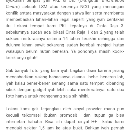
syukurlah tempat iyah PKL di OIC (
Orangutan Information
Centre
) sebuah LSM atau kerennya NGO yang menangani
konflik antara masyarakat dengan satwa liar serta membantu
membebaskan lahan-lahan ilegal seperti yang iyah ceritakan
itu. Lokasi tempat kami PKL tepatnya di Cinta Raja 3.
sebelumnya sudah ada lokasi Cinta Raja 1 dan 2 yang telah
sukses restorasinya selama 14 tahun terakhir sehingga dari
dulunya lahan sawit sekarang sudah kembali menjadi hutan
walaupun belum hutan beneran. Ya pohonnya masih kocik-
kocik unyu gituh!
Gak banyak foto yang bisa iyah bagikan disini karena jarang
mengabadikan saking bahagianya disana hehe. beneran loh,
iyah kalau bener-bener senang sama satu tempat, dibanding
sibuk dengan gadget iyah lebih suka menikmatinya. satu-dua
foto hanya untuk mengenang saja sih hihihi.
Lokasi kami gak terjangkau oleh sinyal provider mana pun
kecuali telkomsel (bukan promosi) dan itupun ga bisa
internetan hahaha. Bisa sih dapat sinyal H+ kalau kami
mendaki sekitar 1,5 jam ke atas bukit. Bahkan iyah pernah