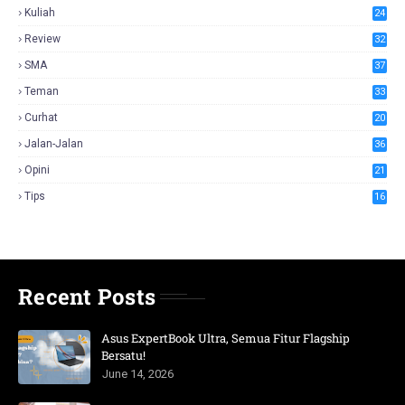
Kuliah
24
Review
32
SMA
37
Teman
33
Curhat
20
Jalan-Jalan
36
Opini
21
Tips
16
Recent Posts
Asus ExpertBook Ultra, Semua Fitur Flagship
Bersatu!
June 14, 2026