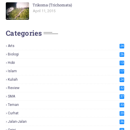
Trikoma (Trichomata)
April 11, 2015
Categories
Arts
24
Biologi
26
Hobi
13
Islam
17
Kuliah
24
Review
32
SMA
37
Teman
33
Curhat
20
Jalan-Jalan
36
Opini