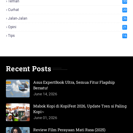
Teman
33
Curhat
20
Jalan-Jalan
36
Opini
21
Tips
16
Recent Posts
Asus ExpertBook Ultra, Semua Fitur Flagship
Bersatu!
June 14, 2026
Mabok Kopi di KopiFest 2026, Update Tren si Paling
Kopi~
June 01, 2026
Review Film Perayaan Mati Rasa (2025)