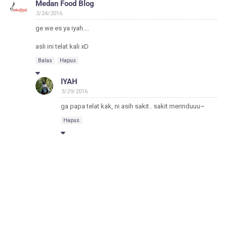
Medan Food Blog
3/24/2016
ge we es ya iyah....
asli ini telat kali xD
Balas
Hapus
IYAH
3/29/2016
ga papa telat kak, ni asih sakit.. sakit merinduuu~
Hapus