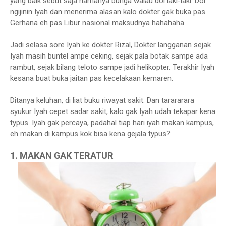
yang baik sebut saja namanya bunga walau doi laki-laki. Doi
ngijinin Iyah dan menerima alasan kalo dokter gak buka pas
Gerhana eh pas Libur nasional maksudnya hahahaha
Jadi selasa sore Iyah ke dokter Rizal, Dokter langganan sejak
Iyah masih buntel ampe ceking, sejak pala botak sampe ada
rambut, sejak bilang teloto sampe jadi helikopter. Terakhir Iyah
kesana buat buka jaitan pas kecelakaan kemaren.
Ditanya keluhan, di liat buku riwayat sakit. Dan tarararara
syukur Iyah cepet sadar sakit, kalo gak Iyah udah tekapar kena
typus. Iyah gak percaya, padahal tiap hari iyah makan kampus,
eh makan di kampus kok bisa kena gejala typus?
1. MAKAN GAK TERATUR