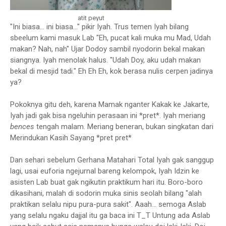
atit peyut
"Ini biasa... ini biasa..." pikir Iyah. Trus temen Iyah bilang
sbeelum kami masuk Lab "Eh, pucat kali muka mu Mad, Udah
makan? Nah, nah" Ujar Dodoy sambil nyodorin bekal makan
siangnya. Iyah menolak halus. "Udah Doy, aku udah makan
bekal di mesjid tadi." Eh Eh Eh, kok berasa nulis cerpen jadinya
ya?
Pokoknya gitu deh, karena Mamak nganter Kakak ke Jakarte,
Iyah jadi gak bisa ngeluhin perasaan ini *pret*. Iyah meriang
bences
tengah malam. Meriang beneran, bukan singkatan dari
Merindukan Kasih Sayang *pret pret*
Dan sehari sebelum Gerhana Matahari Total Iyah gak sanggup
lagi, usai euforia ngejurnal bareng kelompok, Iyah Idzin ke
asisten Lab buat gak ngikutin praktikum hari itu. Boro-boro
dikasihani, malah di sodorin muka sinis seolah bilang "alah
praktikan selalu nipu pura-pura sakit". Aaah... semoga Aslab
yang selalu ngaku dajjal itu ga baca ini T_T Untung ada Aslab