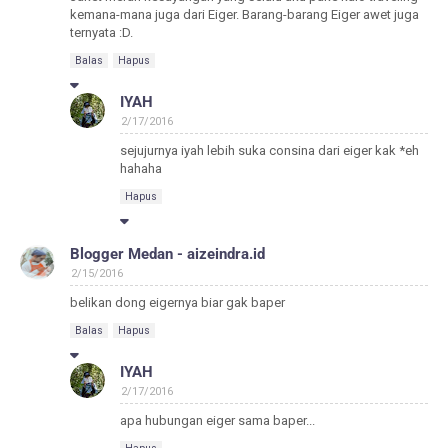
kemana-mana juga dari Eiger. Barang-barang Eiger awet juga
ternyata :D.
Balas
Hapus
IYAH
2/17/2016
sejujurnya iyah lebih suka consina dari eiger kak *eh
hahaha
Hapus
Blogger Medan - aizeindra.id
2/15/2016
belikan dong eigernya biar gak baper
Balas
Hapus
IYAH
2/17/2016
apa hubungan eiger sama baper...