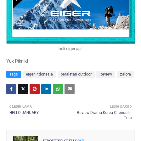
beli eiger aja!
Yuk Piknik!
Tags
eiger indonesia
peralatan outdoor
Review
zalora
LEBIH LAMA
LEBIH BARU
HELLO JANUARY!
Review Drama Korea Cheese In
Trap
DIPOSTING OLEH
IYAH