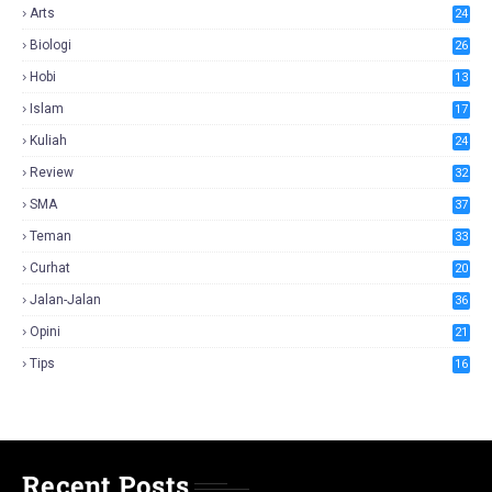
Arts
24
Biologi
26
Hobi
13
Islam
17
Kuliah
24
Review
32
SMA
37
Teman
33
Curhat
20
Jalan-Jalan
36
Opini
21
Tips
16
Recent Posts