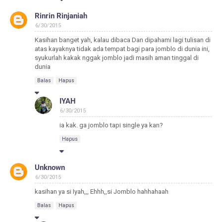
Rinrin Rinjaniah
6/30/2015
Kasihan banget yah, kalau dibaca Dan dipahami lagi tulisan di
atas kayaknya tidak ada tempat bagi para jomblo di dunia ini,
syukurlah kakak nggak jomblo jadi masih aman tinggal di
dunia
Balas
Hapus
IYAH
6/30/2015
ia kak. ga jomblo tapi single ya kan?
Hapus
Unknown
6/30/2015
kasihan ya si Iyah,,, Ehhh,,si Jomblo hahhahaah
Balas
Hapus