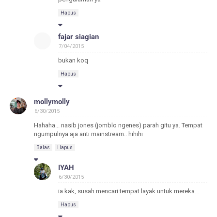
Hapus
fajar siagian
7/04/2015
bukan koq
Hapus
mollymolly
6/30/2015
Hahaha... nasib jones (jomblo ngenes) parah gitu ya. Tempat
ngumpulnya aja anti mainstream.. hihihi
Balas
Hapus
IYAH
6/30/2015
ia kak, susah mencari tempat layak untuk mereka...
Hapus