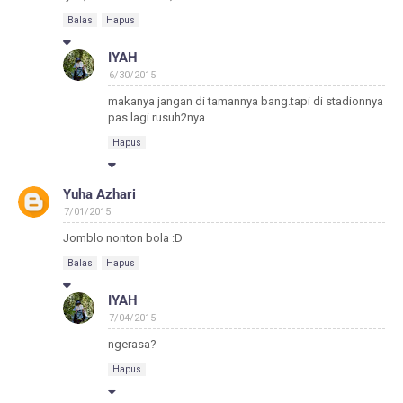
Balas
Hapus
IYAH
6/30/2015
makanya jangan di tamannya bang.tapi di stadionnya
pas lagi rusuh2nya
Hapus
Yuha Azhari
7/01/2015
Jomblo nonton bola :D
Balas
Hapus
IYAH
7/04/2015
ngerasa?
Hapus