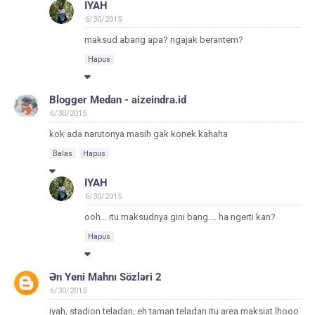
IYAH
6/30/2015
maksud abang apa? ngajak berantem?
Hapus
Blogger Medan - aizeindra.id
6/30/2015
kok ada narutonya masih gak konek kahaha
Balas
Hapus
IYAH
6/30/2015
ooh... itu maksudnya gini bang.... ha ngerti kan?
Hapus
Ən Yeni Mahnı Sözləri 2
6/30/2015
iyah, stadion teladan, eh taman teladan itu area maksiat lhooo