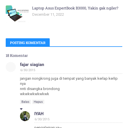
Laptop Asus ExpertBook B3000, Yakin gak ngiler?
December 11, 2022
POSTING KOMENTAR
18 Komentar
fajar siagian
6/30/2015
jangan nongkrong juga di tempat yang banyak kerlap kerlip
nya
nnti disangka brondong
wkwkwkwkwkwk
Balas
Hapus
IYAH
6/30/2015
pengalaman ya~