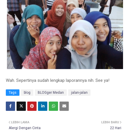
Wah. Sepertinya sudah lengkap laporannya nih. See ya!
Tags
blog
BLOGger Medan
jalan-jalan
LEBIH LAMA
LEBIH BARU
Alergi Dengan Cinta
22 Hari