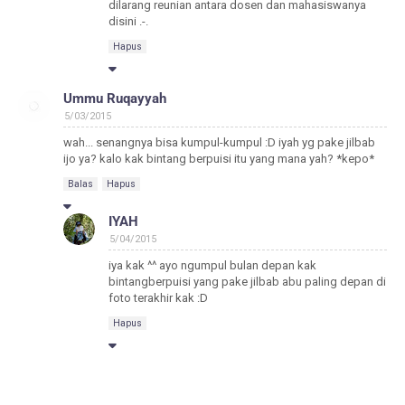
dilarang reunian antara dosen dan mahasiswanya
disini .-.
Hapus
Ummu Ruqayyah
5/03/2015
wah... senangnya bisa kumpul-kumpul :D iyah yg pake jilbab
ijo ya? kalo kak bintang berpuisi itu yang mana yah? *kepo*
Balas
Hapus
IYAH
5/04/2015
iya kak ^^ ayo ngumpul bulan depan kak
bintangberpuisi yang pake jilbab abu paling depan di
foto terakhir kak :D
Hapus