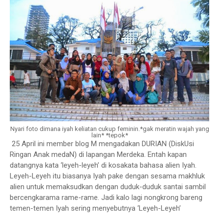
Nyari foto dimana iyah keliatan cukup feminin.*gak meratin wajah yang
lain* *tepok*
25 April ini member blog M mengadakan DURIAN (DiskUsi
Ringan Anak medaN) di lapangan Merdeka. Entah kapan
datangnya kata ‘leyeh-leyeh’ di kosakata bahasa alien Iyah.
Leyeh-Leyeh itu biasanya Iyah pake dengan sesama makhluk
alien untuk memaksudkan dengan duduk-duduk santai sambil
bercengkarama rame-rame. Jadi kalo lagi nongkrong bareng
temen-temen Iyah sering menyebutnya ‘Leyeh-Leyeh’