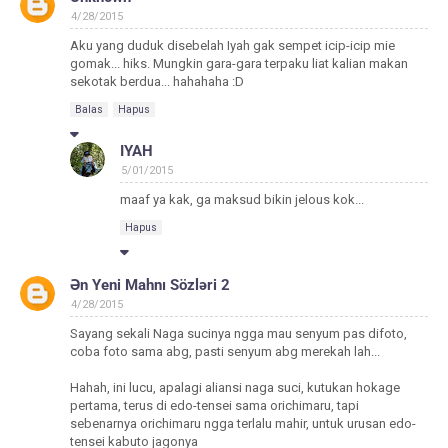
4/28/2015
Aku yang duduk disebelah Iyah gak sempet icip-icip mie
gomak... hiks. Mungkin gara-gara terpaku liat kalian makan
sekotak berdua... hahahaha :D
Balas
Hapus
IYAH
5/01/2015
maaf ya kak, ga maksud bikin jelous kok...
Hapus
Ən Yeni Mahnı Sözləri 2
4/28/2015
Sayang sekali Naga sucinya ngga mau senyum pas difoto,
coba foto sama abg, pasti senyum abg merekah lah...
Hahah, ini lucu, apalagi aliansi naga suci, kutukan hokage
pertama, terus di edo-tensei sama orichimaru, tapi
sebenarnya orichimaru ngga terlalu mahir, untuk urusan edo-
tensei kabuto jagonya