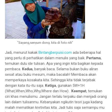
"Sayang,senyum dong. kita di foto nih"
Jadi, menurut kakak
Bintangberpuisi.com
ada beberapa hal
yang perlu di perhatikan dalam menulis yang baik.
Pertama
,
temukan dulu ide tulisan. Apa yang ingin kita bagikan kepada
pembaca.
Kedua
, banyak baca. Selama bukan buku aliran
sesat atau buku mesum, maka bacalah! Membaca akan
memperkaya kosakata kita. Sehingga kita tidak terjebak
dengan kata itu-itu saja.
Ketiga
, gunakan 5W+1H
(What,When,Who,Why,Where dan How) .
Keempat
, temukan
ciri khas menulismu. Jangan terlalu terpaku dan menjadi orang
lain dalam tulisanmu. Kebanyakan ngikutin teori juga kadang
malah mematikan kretivitas kita. Jadi tulis saja semampu mu