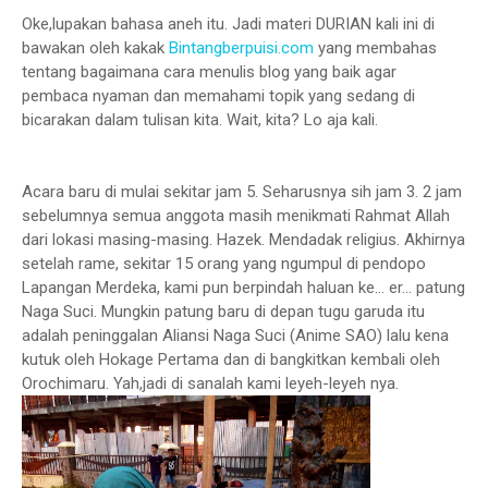
Oke,lupakan bahasa aneh itu. Jadi materi DURIAN kali ini di
bawakan oleh kakak
Bintangberpuisi.com
yang membahas
tentang bagaimana cara menulis blog yang baik agar
pembaca nyaman dan memahami topik yang sedang di
bicarakan dalam tulisan kita. Wait, kita? Lo aja kali.
Acara baru di mulai sekitar jam 5. Seharusnya sih jam 3. 2 jam
sebelumnya semua anggota masih menikmati Rahmat Allah
dari lokasi masing-masing. Hazek. Mendadak religius. Akhirnya
setelah rame, sekitar 15 orang yang ngumpul di pendopo
Lapangan Merdeka, kami pun berpindah haluan ke... er... patung
Naga Suci. Mungkin patung baru di depan tugu garuda itu
adalah peninggalan Aliansi Naga Suci (Anime SAO) lalu kena
kutuk oleh Hokage Pertama dan di bangkitkan kembali oleh
Orochimaru. Yah,jadi di sanalah kami leyeh-leyeh nya.