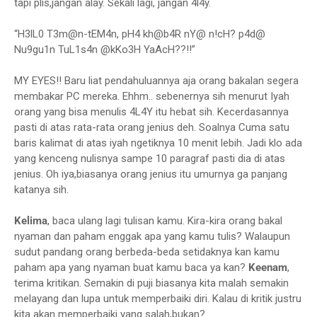
tapi plis,jangan alay. Sekali lagi, jangan 4l4y.
“H3lL0 T3m@n-tEM4n, pH4 kh@b4R nY@ n!cH? p4d@
Nu9gu1n TuL1s4n @kKo3H YaAcH??!!”
MY EYES!! Baru liat pendahuluannya aja orang bakalan segera
membakar PC mereka. Ehhm.. sebenernya sih menurut Iyah
orang yang bisa menulis 4L4Y itu hebat sih. Kecerdasannya
pasti di atas rata-rata orang jenius deh. Soalnya Cuma satu
baris kalimat di atas iyah ngetiknya 10 menit lebih. Jadi klo ada
yang kenceng nulisnya sampe 10 paragraf pasti dia di atas
jenius. Oh iya,biasanya orang jenius itu umurnya ga panjang
katanya sih.
Kelima
, baca ulang lagi tulisan kamu. Kira-kira orang bakal
nyaman dan paham enggak apa yang kamu tulis? Walaupun
sudut pandang orang berbeda-beda setidaknya kan kamu
paham apa yang nyaman buat kamu baca ya kan?
Keenam
,
terima kritikan. Semakin di puji biasanya kita malah semakin
melayang dan lupa untuk memperbaiki diri. Kalau di kritik justru
kita akan memperbaiki yang salah,bukan?