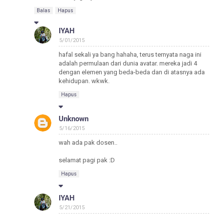
Balas
Hapus
IYAH
5/01/2015
hafal sekali ya bang hahaha, terus ternyata naga ini
adalah permulaan dari dunia avatar. mereka jadi 4
dengan elemen yang beda-beda dan di atasnya ada
kehidupan. wkwk.
Hapus
Unknown
5/16/2015
wah ada pak dosen..
selamat pagi pak :D
Hapus
IYAH
5/21/2015