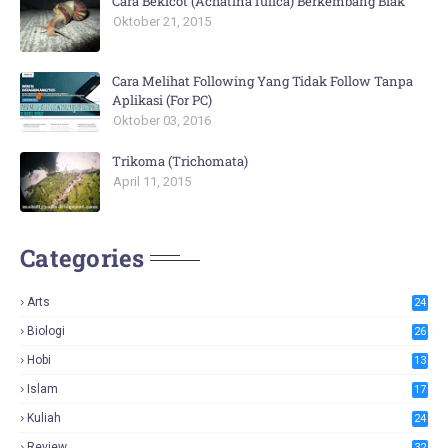
Cara Bekicot (Achatina fulica) Berkembang Biak
Oktober 21, 2015
Cara Melihat Following Yang Tidak Follow Tanpa
Aplikasi (For PC)
Oktober 03, 2016
Trikoma (Trichomata)
April 11, 2015
Categories
Arts
24
Biologi
26
Hobi
13
Islam
17
Kuliah
24
Review
32