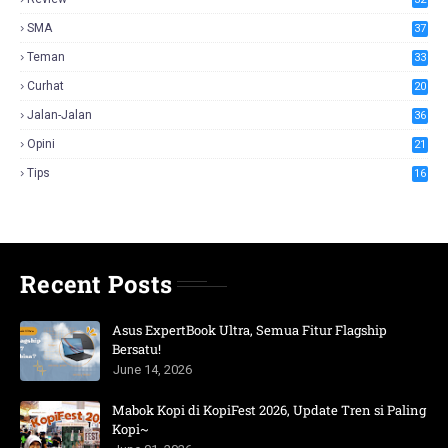
SMA
37
Teman
33
Curhat
20
Jalan-Jalan
36
Opini
21
Tips
16
Recent Posts
Asus ExpertBook Ultra, Semua Fitur Flagship
Bersatu!
June 14, 2026
Mabok Kopi di KopiFest 2026, Update Tren si Paling
Kopi~