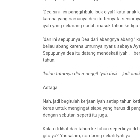
‘Dea sini.. ini panggil ibuk. Ibuk diyah’ kata an
karena yang namanya dea itu ternyata senior iy
iyah yang sekarang sudah masuk tahun ke tiga d
‘dan ini sepupunya Dea dari abangnya abang..’
beliau abang karena umurnya nyaris sebaya Aya
Sepupunya dea itu datang mendekati iyah ....
tahun.
‘
kalau tuturnya dia manggil Iyah ibuk... jadi an
Astaga.
Nah, jadi begitulah kerjaan iyah setiap tahun ket
keras untuk mengingat siapa yang harus di pang
dengan sebutan seperti itu juga.
Kalau di lihat dari tahun ke tahun sepertinya di
gitu ya? Yassalam, sombong sekali Iyah ya...