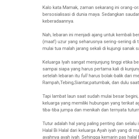
Kalo kata Mamak, zaman sekarang ini orang-or
bersosialisasi di dunia maya. Sedangkan saudar
keberadaannya.
Nah, lebaran ini menjadi ajang untuk kembali be
(maaf) uzur yang seharusnya sering-seriing di
mulai tua malah jarang sekali di kujungi sanak s
Keluarga Iyah sangat menjunjung tinggi etika ber
sampai siapa yang harus pertama kali di kunjun
setelah lebaran itu
full
harus bolak-balik dari me
Rampah,Tebing,Siantar,patumbak, dan dulu saat
Tapi lambat laun saat sudah mulai besar begini
keluarga yang memiliki hubungan yang terikat 
tiba-tiba jumpa dan menikah dan ternyata tutur
Tutur adalah hal yang paling penting dan selalu 
Halal Bi Halal dari keluarga Ayah iyah yang di ma
ayahnya ayah iyah. Sehingga kemarin pas halal bi