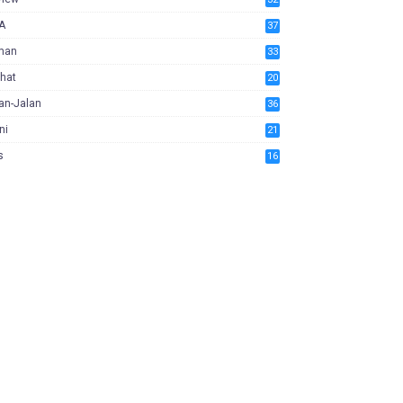
A
37
man
33
hat
20
an-Jalan
36
ni
21
s
16