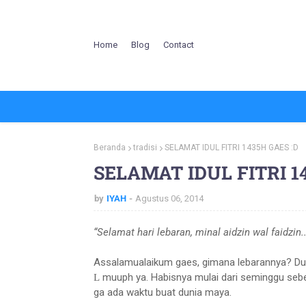
Home
Blog
Contact
Beranda
tradisi
SELAMAT IDUL FITRI 1435H GAES :D
SELAMAT IDUL FITRI 1
by
IYAH
Agustus 06, 2014
“Selamat hari lebaran, minal aidzin wal faidzin..
Assalamualaikum gaes, gimana lebarannya? Duh,
muuph ya. Habisnya mulai dari seminggu seb
L
ga ada waktu buat dunia maya.