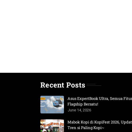
Recent Posts
Asus ExpertBook Ultra, Semua Fitu
Flagship Bersatu!
June 14, 2026
Mabok Kopi di KopiFest 2026, Upda
Tren si Paling Kopi~