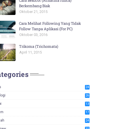
Cara Bekicot (Achatina fulica)
Berkembang Biak
Oktober 21, 2015
Cara Melihat Following Yang Tidak
Follow Tanpa Aplikasi (For PC)
Oktober 03, 2016
Trikoma (Trichomata)
April 11, 2015
tegories
s
24
logi
26
i
13
am
17
iah
24
view
32