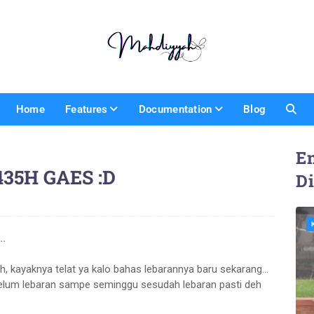
Home
Features
Documentation
Blog
En
435H GAES :D
D
..
 kayaknya telat ya kalo bahas lebarannya baru sekarang...
elum lebaran sampe seminggu sesudah lebaran pasti deh