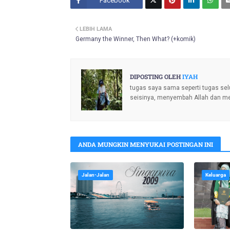
Facebook
Twitt
LEBIH LAMA
er
Germany the Winner, Then What? (+komik)
DIPOSTING OLEH
IYAH
tugas saya sama seperti tugas sel
seisinya, menyembah Allah dan m
ANDA MUNGKIN MENYUKAI POSTINGAN INI
Jalan-Jalan
Keluarga