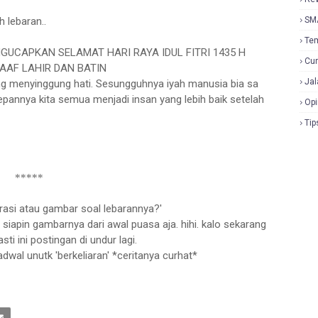
h lebaran..
SM
Te
GUCAPKAN SELAMAT HARI RAYA IDUL FITRI 1435 H
Cur
AF LAHIR DAN BATIN
Jal
ng menyinggung hati. Sesungguhnya iyah manusia bia sa
epannya kita semua menjadi insan yang lebih baik setelah
Opi
Tip
*****
strasi atau gambar soal lebarannya?'
siapin gambarnya dari awal puasa aja. hihi. kalo sekarang
ti ini postingan di undur lagi.
dwal unutk 'berkeliaran' *ceritanya curhat*