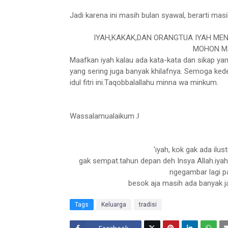
Jadi karena ini masih bulan syawal, berarti masi
IYAH,KAKAK,DAN ORANGTUA IYAH MEN
MOHON MA
Maafkan iyah kalau ada kata-kata dan sikap ya
yang sering juga banyak khilafnya. Semoga ked
idul fitri ini.Taqobbalallahu minna wa minkum.
Wassalamualaikum
J
'iyah, kok gak ada ilu
gak sempat.tahun depan deh Insya Allah.iyah 
ngegambar lagi pas
besok aja masih ada banyak ja
Tags
Keluarga
tradisi