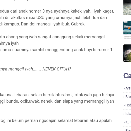
ak kedua dari anak nomer 3 nya ayahnya kakek iyah. Iyah kaget,
ah di fakultas mipa USU yang umurnya jauh lebih tua dari
i kampus. Dan doi manggil iyah ibuk. Gubrak.
 kata abang yang iyah sangat canggung sekali memanggil
hnya iyah.
 bersama suaminya,sambil menggendong anak bayi berumur 1
aknya manggil iyah....... NENEK GITUH?
Ca
Art
ika usai lebaran, selain bersilahturahmi, otak iyah juga belajar
Bio
gil bunde, ocik,uwak, nenek, dan siapa yang memanggil iyah
Hob
Isl
 blog ini belum pernah ngucapin selamat lebaran atau apalah
Kul
Re