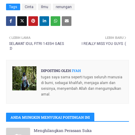
Tags
Cinta
Ilmu
renungan
LEBIH LAMA
LEBIH BARU
SELAMAT IDUL FITRI 1435H GAES
I REALLY MISS YOU GUYS :(
:D
DIPOSTING OLEH
IYAH
tugas saya sama seperti tugas seluruh manusia
di bumi, sebagai khalifah, menjaga alam dan
seisinya, menyembah Allah dan mengumpulkan
amal.
ANDA MUNGKIN MENYUKAI POSTINGAN INI
Menghilangkan Perasaan Suka