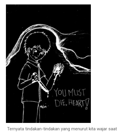
Ternyata tindakan-tindakan yang menurut kita wajar saat