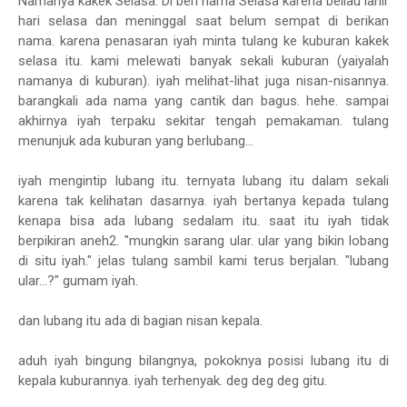
Namanya kakek Selasa. Di beri nama Selasa karena beliau lahir
hari selasa dan meninggal saat belum sempat di berikan
nama. karena penasaran iyah minta tulang ke kuburan kakek
selasa itu. kami melewati banyak sekali kuburan (yaiyalah
namanya di kuburan). iyah melihat-lihat juga nisan-nisannya.
barangkali ada nama yang cantik dan bagus. hehe. sampai
akhirnya iyah terpaku sekitar tengah pemakaman. tulang
menunjuk ada kuburan yang berlubang...
iyah mengintip lubang itu. ternyata lubang itu dalam sekali
karena tak kelihatan dasarnya. iyah bertanya kepada tulang
kenapa bisa ada lubang sedalam itu. saat itu iyah tidak
berpikiran aneh2. "mungkin sarang ular. ular yang bikin lobang
di situ iyah." jelas tulang sambil kami terus berjalan. "lubang
ular...?" gumam iyah.
dan lubang itu ada di bagian nisan kepala.
aduh iyah bingung bilangnya, pokoknya posisi lubang itu di
kepala kuburannya. iyah terhenyak. deg deg deg gitu.