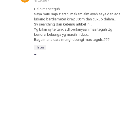
4/02/2017
Halo mas teguh..
Saya baru saja ziarahi makam alm ayah saya dan ada
lubang berdiameter kira2 30cm dan cukup dalam..
Sy searching dan ketemu artikel ini..
Yg bikin sy tertarik adl pertanyaan mas teguh ttg
kondisi keluarga yg masih hidup..
Bagaimana cara menghubungi mas teguh..???
Hapus