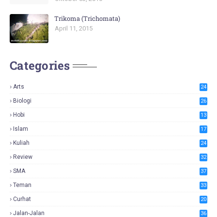
Trikoma (Trichomata)
April 11, 2015
Categories
Arts
24
Biologi
26
Hobi
13
Islam
17
Kuliah
24
Review
32
SMA
37
Teman
33
Curhat
20
Jalan-Jalan
36