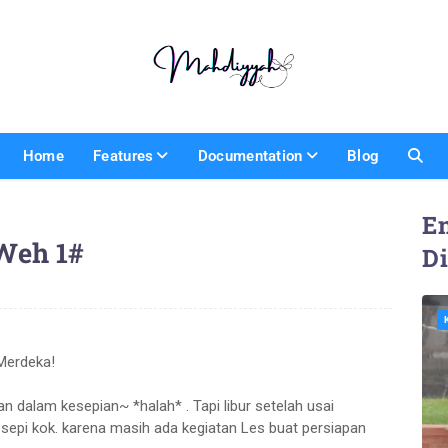
Home
Features
Documentation
Blog
En
 Weh 1#
D
Merdeka!
n dalam kesepian~ *halah* . Tapi libur setelah usai
 sepi kok. karena masih ada kegiatan Les buat persiapan