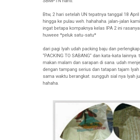
SBMPTN nanti.
Btw, 2 hari setelah UN tepatnya tanggal 18 Apr
hingga ke pulau weh. hahahaha. jalan-jalan kami 
ingat betapa kompaknya kelas IPA 2 ini rasanya 
huweee *peluk satu-satu*
dari pagi Iyah udah packing baju dan perlengk
"PACKING TO SABANG" dan kata-kata lainnya. t
makan malam dan sarapan di sana. udah menje
dengan tampang serius dan tatapan tajam Iyah 
sama waktu berangkat. sungguh sial nya Iyah j
hahaha.