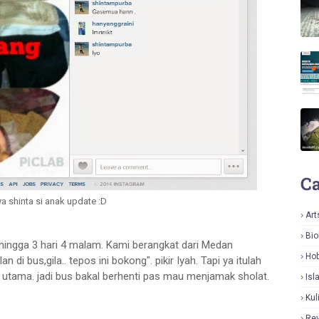
Ca
a shinta si anak update :D
Art
Bio
 hingga 3 hari 4 malam. Kami berangkat dari Medan
Hob
di bus,gila.. tepos ini bokong". pikir Iyah. Tapi ya itulah
p utama. jadi bus bakal berhenti pas mau menjamak sholat.
Isl
Kul
Re