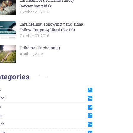
Cara Bekicot (Achatina fulica)
Berkembang Biak
Oktober 21, 2015
Cara Melihat Following Yang Tidak
Follow Tanpa Aplikasi (For PC)
Oktober 03, 2016
Trikoma (Trichomata)
April 11, 2015
tegories
s
24
logi
26
i
13
am
17
iah
24
view
32