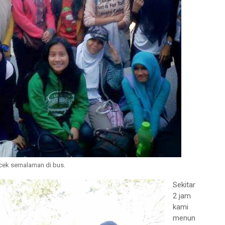
cek semalaman di bus.
Sekitar
2 jam
kami
menun