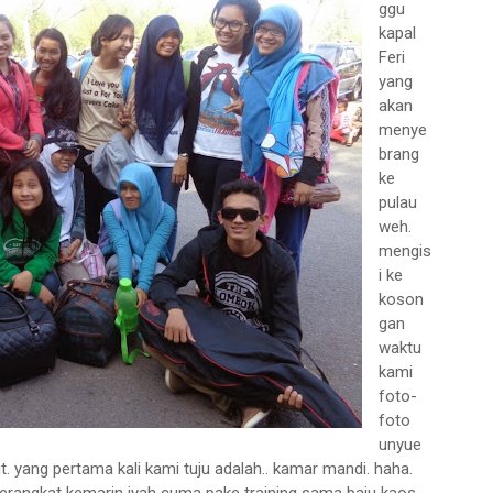
ggu
kapal
Feri
yang
akan
menye
brang
ke
pulau
weh.
mengis
i ke
koson
gan
waktu
kami
foto-
foto
unyue
t. yang pertama kali kami tuju adalah.. kamar mandi. haha.
berangkat kemarin iyah cuma pake training sama baju kaos.