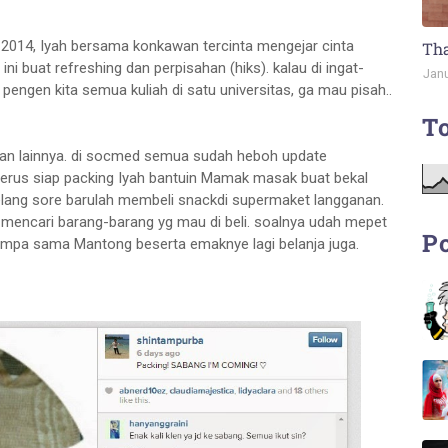
il 2014, Iyah bersama konkawan tercinta mengejar cinta
Tha
ini buat refreshing dan perpisahan (hiks). kalau di ingat-
Janu
pengen kita semua kuliah di satu universitas, ga mau pisah..
To
apan lainnya. di socmed semua sudah heboh update
erus siap packing Iyah bantuin Mamak masak buat bekal
lang sore barulah membeli snackdi supermaket langganan.
mencari barang-barang yg mau di beli. soalnya udah mepet
Po
umpa sama Mantong beserta emaknye lagi belanja juga.