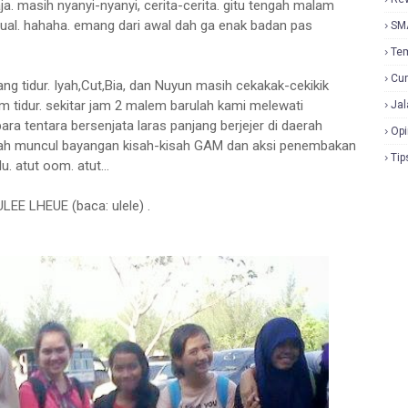
. masih nyanyi-nyanyi, cerita-cerita. gitu tengah malam
ual. hahaha. emang dari awal dah ga enak badan pas
SM
Te
Cur
ng tidur. Iyah,Cut,Bia, dan Nuyun masih cekakak-cekikik
m tidur. sekitar jam 2 malem barulah kami melewati
Jal
a tentara bersenjata laras panjang berjejer di daerah
Opi
 Iyah muncul bayangan kisah-kisah GAM dan aksi penembakan
Tip
. atut oom. atut...
LEE LHEUE (baca: ulele) .