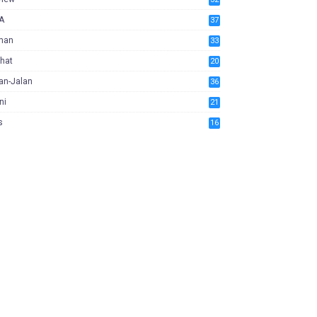
A
37
man
33
hat
20
an-Jalan
36
ni
21
s
16