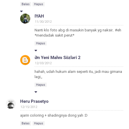
Balas
Hapus
IYAH
11/30/2012
Nanti klo foto abg di masukin banyak yg naksir.. #eh
*mendadak sakit perut*
Hapus
Ən Yeni Mahnı Sözləri 2
12/03/2012
hahah, udah hukum alam seperti itu, jadi mau gimana
lagi,,
Hapus
Heru Prasetyo
12/15/2012
ajarin coloring + shadingnya dong yah :D
Balas
Hapus