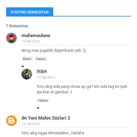
POSTING KOMENTAR
7 Komentar
muliamaulana
11/06/2012
abng mau jugalah digambarin yah :))
Balas
Hapus
IYAH
11/06/2012
foto abg ada yang close up ga? klo ada tag ke iyah
aja biar di gambar :)
Hapus
Ən Yeni Mahnı Sözləri 2
11/29/2012
foto abg ngga dimasukkin,, hahaha