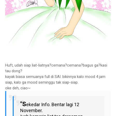
Huft, udah siap liat-liatnya?cemana?cemana?bagus ga?kasi
tau dong?
kayak biasa semuanya full di SAI. bikinnya kalo mood 4 jam
siap, kalo ga mood seminggu tak siap-siap.
oke deh, ciao~
"S
ekedar Info.
B
entar lagi 12
November.