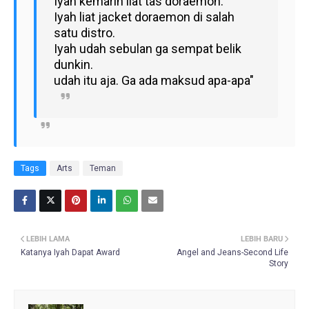
Iyah kemarin liat tas doraemon.
Iyah liat jacket doraemon di salah
satu distro.
Iyah udah sebulan ga sempat belik
dunkin.
udah itu aja.
Ga ada maksud apa-apa
"
Tags
Arts
Teman
LEBIH LAMA
LEBIH BARU
Katanya Iyah Dapat Award
Angel and Jeans-Second Life
Story