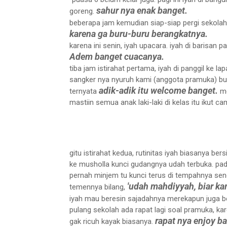
sahur nya enak banget.
goreng.
beberapa jam kemudian siap-siap pergi sekolah
karena ga buru-buru berangkatnya.
karena ini senin, iyah upacara. iyah di barisan 
Adem banget cuacanya.
tiba jam istirahat pertama, iyah di panggil ke la
sangker nya nyuruh kami (anggota pramuka) bua
adik-adik itu welcome banget.
ternyata
me
mastiin semua anak laki-laki di kelas itu ikut ca
gitu istirahat kedua, rutinitas iyah biasanya b
ke musholla kunci gudangnya udah terbuka. pada
pernah minjem tu kunci terus di tempahnya send
'udah mahdiyyah, biar kam
temennya bilang,
iyah mau beresin sajadahnya merekapun juga b
pulang sekolah ada rapat lagi soal pramuka, k
rapat nya enjoy b
gak ricuh kayak biasanya.