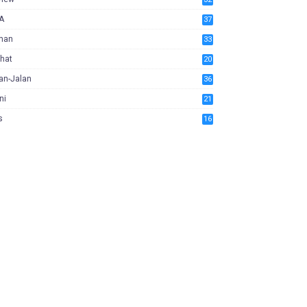
A
37
man
33
hat
20
an-Jalan
36
ni
21
s
16