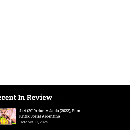
ecent In Review
4x4 (2019) dan A Jaula (2022), Film
Kritik Sosial Argentina
October 11, 2025