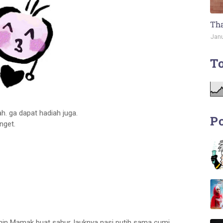
Tha
Janu
To
ltah. ga dapat hadiah juga.
Po
nget.
gunin Mamak buat sahur. lauknya nasi putih sama cumi