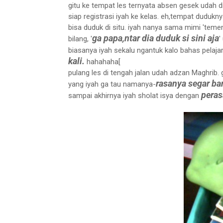
gitu ke tempat les ternyata absen gesek udah d
siap registrasi iyah ke kelas. eh,tempat dudukn
bisa duduk di situ. iyah nanya sama mimi 'teme
ga papa,ntar dia duduk si sini aja
bilang, '
'
biasanya iyah sekalu ngantuk kalo bahas pelajara
kali.
hahahaha[
pulang les di tengah jalan udah adzan Maghrib
rasanya segar ba
yang iyah ga tau namanya-
peras
sampai akhirnya iyah sholat isya dengan