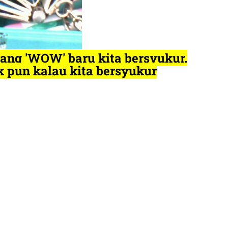
 yang 'WOW' baru kita bersyukur.
ik pun kalau kita bersyukur