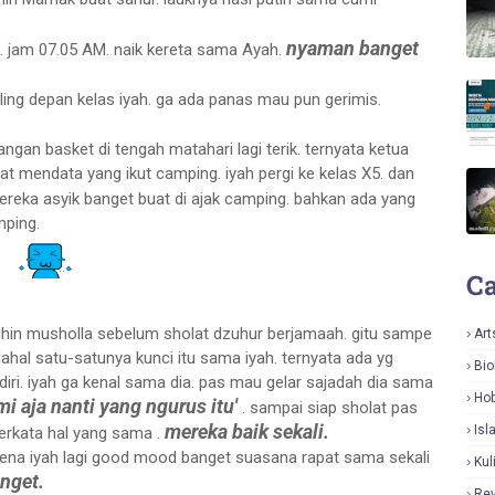
nyaman banget
. jam 07.05 AM. naik kereta sama Ayah.
paling depan kelas iyah. ga ada panas mau pun gerimis.
pangan basket di tengah matahari lagi terik. ternyata ketua
t mendata yang ikut camping. iyah pergi ke kelas X5. dan
reka asyik banget buat di ajak camping. bahkan ada yang
mping.
Ca
ersihin musholla sebelum sholat dzuhur berjamaah. gitu sampe
Art
hal satu-satunya kunci itu sama iyah. ternyata ada yg
Bio
iri. iyah ga kenal sama dia. pas mau gelar sajadah dia sama
Hob
i aja nanti yang ngurus itu'
. sampai siap sholat pas
mereka baik sekali.
Isl
erkata hal yang sama .
arena iyah lagi good mood banget suasana rapat sama sekali
Kul
anget.
Re