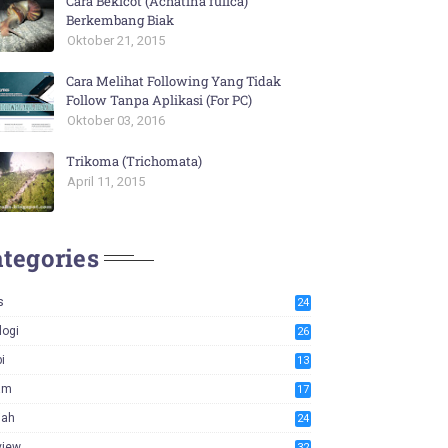
Cara Bekicot (Achatina fulica)
Berkembang Biak
Oktober 21, 2015
Cara Melihat Following Yang Tidak
Follow Tanpa Aplikasi (For PC)
Oktober 03, 2016
Trikoma (Trichomata)
April 11, 2015
tegories
s
24
logi
26
i
13
am
17
iah
24
view
32