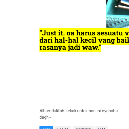
"Just it. ga harus sesuatu
dari hal-hal kecil yang ba
rasanya jadi waw."
Alhamdulillah sekali untuk hari ini nyahaha
dagh~