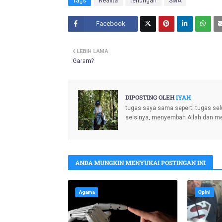
Tags
Realita
renungan
SMA
Facebook
Twitt
LEBIH LAMA
er
Garam?
DIPOSTING OLEH
IYAH
tugas saya sama seperti tugas sel
seisinya, menyembah Allah dan m
ANDA MUNGKIN MENYUKAI POSTINGAN INI
Agama
Opini