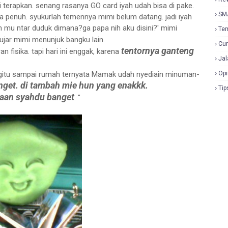
i terapkan. senang rasanya GO card iyah udah bisa di pake.
SM
ya penuh. syukurlah temennya mimi belum datang. jadi iyah
n mu ntar duduk dimana?ga papa nih aku disini?' mimi
Te
 ujar mimi menunjuk bangku lain.
Cur
tentornya ganteng
n fisika. tapi hari ini enggak, karena
Jal
Opi
. gitu sampai rumah ternyata Mamak udah nyediain minuman-
nget. di tambah mie hun yang enakkk.
Tip
aan syahdu banget
. "