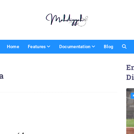
Home
Features
Documentation
Blog
En
a
D