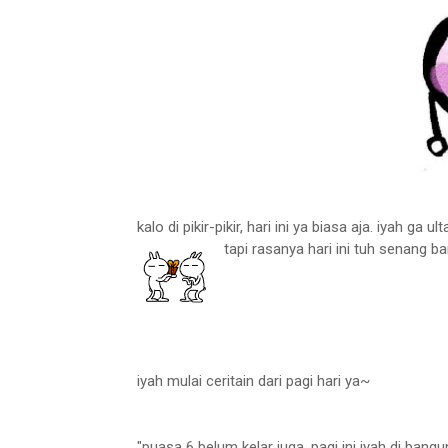
kalo di pikir-pikir, hari ini ya biasa aja. iyah ga u
tapi rasanya hari ini tuh senang ba
iyah mulai ceritain dari pagi hari ya~
"puasa 6 belum kelar juga. pagi ini iyah di ban