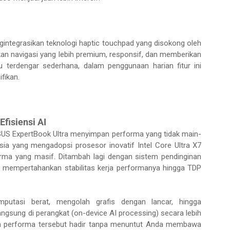
integrasikan teknologi haptic touchpad yang disokong oleh
an navigasi yang lebih premium, responsif, dan memberikan
au terdengar sederhana, dalam penggunaan harian fitur ini
fikan.
fisiensi AI
 ASUS ExpertBook Ultra menyimpan performa yang tidak main-
sia yang mengadopsi prosesor inovatif Intel Core Ultra X7
rma yang masif. Ditambah lagi dengan sistem pendinginan
u mempertahankan stabilitas kerja performanya hingga TDP
putasi berat, mengolah grafis dengan lancar, hingga
gsung di perangkat (on-device AI processing) secara lebih
an performa tersebut hadir tanpa menuntut Anda membawa