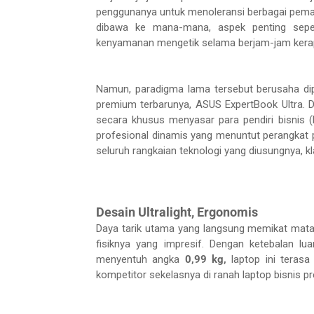
penggunanya untuk menoleransi berbagai peman
dibawa ke mana-mana, aspek penting sepert
kenyamanan mengetik selama berjam-jam kerap
Namun, paradigma lama tersebut berusaha dip
premium terbarunya, ASUS ExpertBook Ultra. Di
secara khusus menyasar para pendiri bisnis (bu
profesional dinamis yang menuntut perangka
seluruh rangkaian teknologi yang diusungnya, k
Desain Ultralight, Ergonomis
Daya tarik utama yang langsung memikat mata 
fisiknya yang impresif. Dengan ketebalan lua
menyentuh angka
0,99 kg,
laptop ini terasa
kompetitor sekelasnya di ranah laptop bisnis p