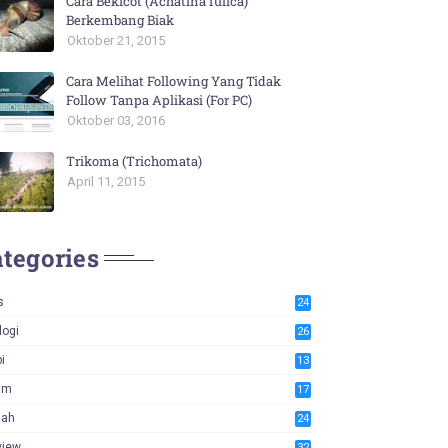
Cara Bekicot (Achatina fulica)
Berkembang Biak
Oktober 21, 2015
Cara Melihat Following Yang Tidak
Follow Tanpa Aplikasi (For PC)
Oktober 03, 2016
Trikoma (Trichomata)
April 11, 2015
tegories
s
24
logi
26
i
13
am
17
iah
24
view
32