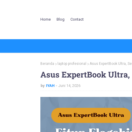
Home
Blog
Contact
Beranda
laptop profesional
Asus ExpertBook Ultra, Se
Asus ExpertBook Ultra, 
by
IYAH
Juni 14, 2026