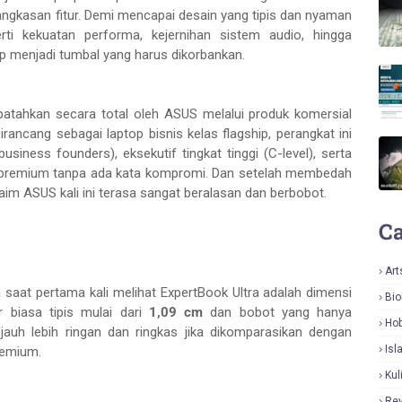
gkasan fitur. Demi mencapai desain yang tipis dan nyaman
i kekuatan performa, kejernihan sistem audio, hingga
 menjadi tumbal yang harus dikorbankan.
atahkan secara total oleh ASUS melalui produk komersial
rancang sebagai laptop bisnis kelas flagship, perangkat ini
siness founders), eksekutif tingkat tinggi (C-level), serta
t premium tanpa ada kata kompromi. Dan setelah membedah
laim ASUS kali ini terasa sangat beralasan dan berbobot.
Ca
Art
saat pertama kali melihat ExpertBook Ultra adalah dimensi
Bio
r biasa tipis mulai dari
1,09 cm
dan bobot yang hanya
Hob
 jauh lebih ringan dan ringkas jika dikomparasikan dengan
Isl
remium.
Kul
Re