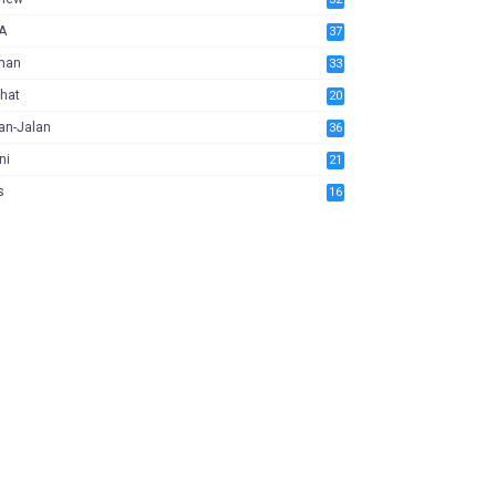
A
37
man
33
hat
20
an-Jalan
36
ni
21
s
16