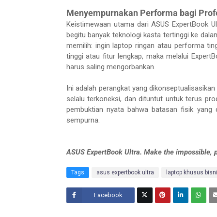
Menyempurnakan Performa bagi Prof
Keistimewaan utama dari ASUS ExpertBook Ult
begitu banyak teknologi kasta tertinggi ke dala
memilih: ingin laptop ringan atau performa tingg
tinggi atau fitur lengkap, maka melalui Expert
harus saling mengorbankan.
Ini adalah perangkat yang dikonseptualisasikan
selalu terkoneksi, dan dituntut untuk terus p
pembuktian nyata bahwa batasan fisik yang d
sempurna.
ASUS ExpertBook Ultra. Make the impossible, p
Tags
asus expertbook ultra
laptop khusus bisn
Facebook
Twitt