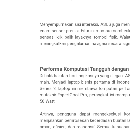
Menyempurnakan sisi interaksi, ASUS juga meng
enam sensor presisi. Fitur ini mampu memberik
sensasi klik balik layaknya tombol fisik. Wal
meningkatkan pengalaman navigasi secara signi
Performa Komputasi Tangguh dengan E
Di balik balutan bodi ringkasnya yang elegan,
main. Menjadi laptop bisnis pertama di Indone
Series 3, laptop ini membawa lompatan perfo
mutakhir ExpertCool Pro, perangkat ini mamp
50 Watt.
Artinya, pengguna dapat mengeksekusi kom
menjalankan pemrosesan kecerdasan buatan lan
aman, efisien, dan responsif. Semua kebuas