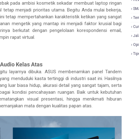
erjebak pada ambisi kosmetik sekadar membuat laptop ringan
SM
tetap menjadi prioritas utama. Begitu Anda mulai bekerja,
i tetap mempertahankan karakteristik ketikan yang sangat
Te
anan mengetik yang mantap ini menjadi faktor krusial bagi
Cur
rinya berkutat dengan pengelolaan korespondensi email,
Jal
in rapat virtual.
Opi
Tip
udio Kelas Atas
egitu layarnya dibuka. ASUS membenamkan panel Tandem
ang menduduki kasta tertinggi di industri saat ini. Hasilnya
ng luar biasa hidup, akurasi detail yang sangat tajam, serta
rbagai kondisi pencahayaan ruangan. Baik untuk kebutuhan
matangkan visual presentasi, hingga menikmati hiburan
 memanjakan mata dengan kualitas papan atas.