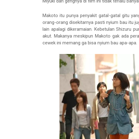
Miyuki dan gengnya di film ini tidak terlalu banya
Makoto itu punya penyakit gatal-gatal gitu ya
orang-orang disekitarnya pasti nyium bau itu 
lain apalagi dikeramaian. Kebetulan Shizuru pu
akut. Makanya meskipun Makoto gak ada peras
cewek ini memang ga bisa nyium bau apa-apa.