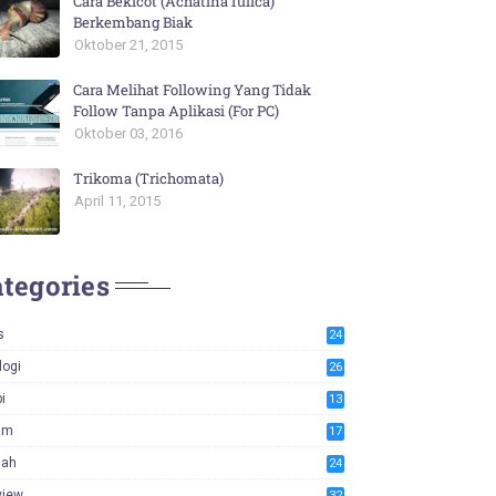
Cara Bekicot (Achatina fulica)
Berkembang Biak
Oktober 21, 2015
Cara Melihat Following Yang Tidak
Follow Tanpa Aplikasi (For PC)
Oktober 03, 2016
Trikoma (Trichomata)
April 11, 2015
tegories
s
24
logi
26
i
13
am
17
iah
24
view
32