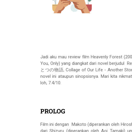
Jadi aku mau review film Heavenly Forest (
You, Only) yang diangkat dari novel berju
とつの物語, Collage of Our Life - Another Story) 
novel ini ataupun sinopsisnya. Mari kita nikmati
loh, 7.4/10.
PROLOG
Film ini dengan Makoto (diperankan oleh Hiros
dari Shizuru (diperankan oleh Aoi Tamaki) u