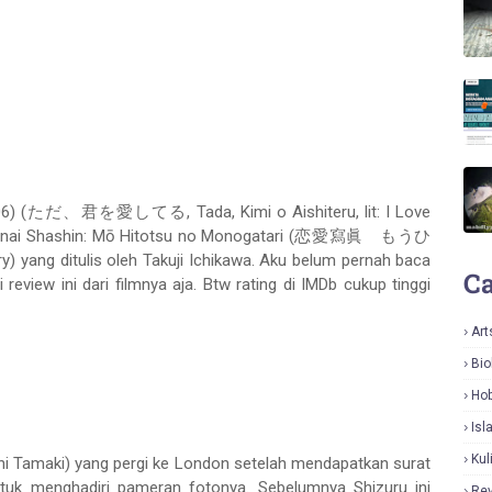
2006) (ただ、君を愛してる, Tada, Kimi o Aishiteru, lit: I Love
dul Renai Shashin: Mō Hitotsu no Monogatari (恋愛寫眞 もうひ
yang ditulis oleh Takuji Ichikawa. Aku belum pernah baca
Ca
 review ini dari filmnya aja. Btw rating di IMDb cukup tinggi
Art
Bio
Hob
Isl
Kul
hi Tamaki) yang pergi ke London setelah mendapatkan surat
ntuk menghadiri pameran fotonya. Sebelumnya Shizuru ini
Re