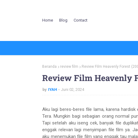
Home
Blog
Contact
Beranda
review film
Review Film Heavenly Forest (20
Review Film Heavenly F
by
IYAH
Juni 02, 2024
Aku lagi beres-beres file lama, karena hardis
Tera. Mungkin bagi sebagian orang normal punya
Tapi setelah aku iseng cek, banyak file dupli
enggak relevan lagi menyimpan file film ya. J
aku menemukan file film yang enggak tau malah