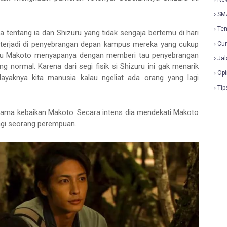
SM
Te
a tentang ia dan Shizuru yang tidak sengaja bertemu di hari
terjadi di penyebrangan depan kampus mereka yang cukup
Cur
alu Makoto menyapanya dengan memberi tau penyebrangan
Jal
 normal. Karena dari segi fisik si Shizuru ini gak menarik
Opi
layaknya kita manusia kalau ngeliat ada orang yang lagi
Tip
ti sama kebaikan Makoto. Secara intens dia mendekati Makoto
agi seorang perempuan.