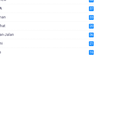
A
37
man
33
hat
20
an-Jalan
36
ni
21
s
16