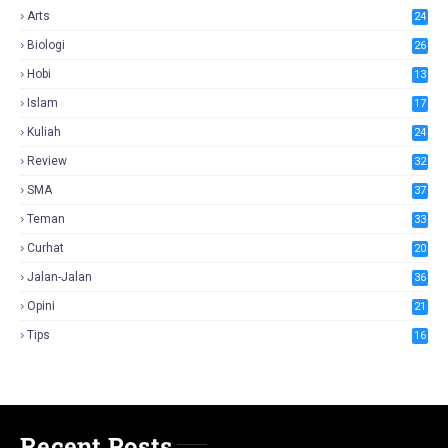
Arts
24
Biologi
26
Hobi
13
Islam
17
Kuliah
24
Review
32
SMA
37
Teman
33
Curhat
20
Jalan-Jalan
36
Opini
21
Tips
16
Recent Posts