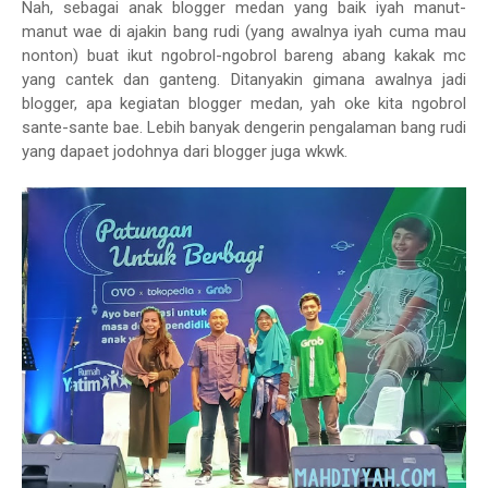
Nah, sebagai anak blogger medan yang baik iyah manut-
manut wae di ajakin bang rudi (yang awalnya iyah cuma mau
nonton) buat ikut ngobrol-ngobrol bareng abang kakak mc
yang cantek dan ganteng. Ditanyakin gimana awalnya jadi
blogger, apa kegiatan blogger medan, yah oke kita ngobrol
sante-sante bae. Lebih banyak dengerin pengalaman bang rudi
yang dapaet jodohnya dari blogger juga wkwk.