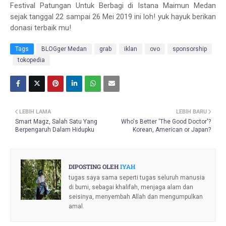
Festival Patungan Untuk Berbagi di Istana Maimun Medan
sejak tanggal 22 sampai 26 Mei 2019 ini loh! yuk hayuk berikan
donasi terbaik mu!
Tags
BLOGger Medan
grab
iklan
ovo
sponsorship
tokopedia
LEBIH LAMA
LEBIH BARU
Smart Magz, Salah Satu Yang
Who's Better 'The Good Doctor'?
Berpengaruh Dalam Hidupku
Korean, American or Japan?
DIPOSTING OLEH
IYAH
tugas saya sama seperti tugas seluruh manusia
di bumi, sebagai khalifah, menjaga alam dan
seisinya, menyembah Allah dan mengumpulkan
amal.