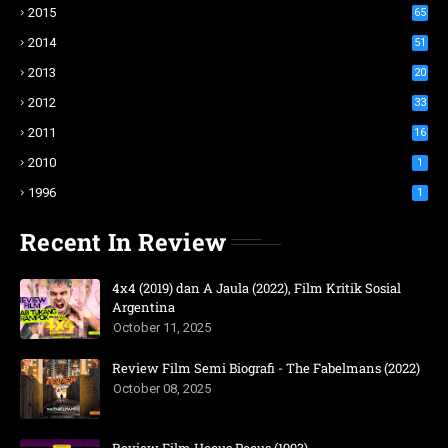
2015
65
2014
51
2013
20
2012
33
2011
16
2010
1
1996
1
Recent In Review
4x4 (2019) dan A Jaula (2022), Film Kritik Sosial
Argentina
October 11, 2025
Review Film Semi Biografi - The Fabelmans (2022)
October 08, 2025
Review Film Hocus Pocus (1993)