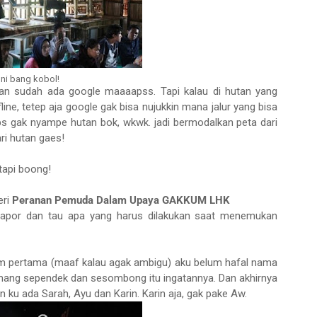
Ini bang kobol!
. Kan sudah ada google maaaapss. Tapi kalau di hutan yang
line, tetep aja google gak bisa nujukkin mana jalur yang bisa
ps gak nyampe hutan bok, wkwk. jadi bermodalkan peta dari
ri hutan gaes!
 tapi boong!
eri
Peranan Pemuda Dalam Upaya GAKKUM LHK
elapor dan tau apa yang harus dilakukan saat menemukan
lam pertama (maaf kalau agak ambigu) aku belum hafal nama
mang sependek dan sesombong itu ingatannya. Dan akhirnya
ku ada Sarah, Ayu dan Karin. Karin aja, gak pake Aw.