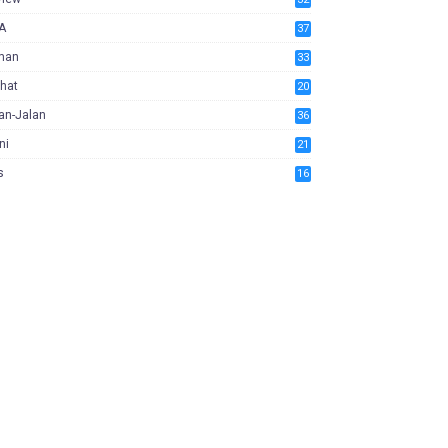
A
37
man
33
hat
20
an-Jalan
36
ni
21
s
16