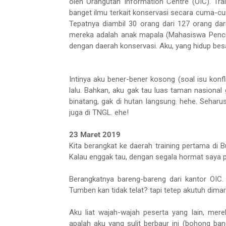
oleh Orangutan Information Centre (OIC). Trai
banget ilmu terkait konservasi secara cuma-cum
Tepatnya diambil 30 orang dari 127 orang d
mereka adalah anak mapala (Mahasiswa Penci
dengan daerah konservasi. Aku, yang hidup besa
Intinya aku bener-bener kosong (soal isu konfl
lalu. Bahkan, aku gak tau luas taman nasional 
binatang, gak di hutan langsung. hehe. Sehar
juga di TNGL. ehe!
23 Maret 2019
Kita berangkat ke daerah training pertama di 
Kalau enggak tau, dengan segala hormat saya p
Berangkatnya bareng-bareng dari kantor OIC.
Tumben kan tidak telat? tapi tetep akutuh dimar
Aku liat wajah-wajah peserta yang lain, mer
apalah aku yang sulit berbaur ini (bohong bang