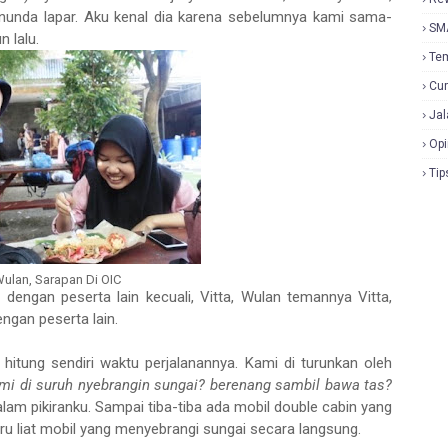
nunda lapar. Aku kenal dia karena sebelumnya kami sama-
SM
n lalu.
Te
Cur
Jal
Opi
Tip
 Wulan, Sarapan Di OIC
dengan peserta lain kecuali, Vitta, Wulan temannya Vitta,
dengan peserta lain.
 hitung sendiri waktu perjalanannya. Kami di turunkan oleh
ami di suruh nyebrangin sungai? berenang sambil bawa tas?
alam pikiranku. Sampai tiba-tiba ada mobil double cabin yang
u liat mobil yang menyebrangi sungai secara langsung.