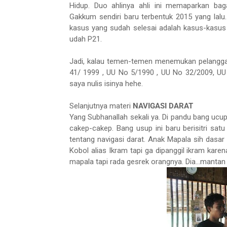
Hidup. Duo ahlinya ahli ini memaparkan bag
Gakkum sendiri baru terbentuk 2015 yang lalu.
kasus yang sudah selesai adalah kasus-kasus b
udah P21.
Jadi, kalau temen-temen menemukan pelangga
41/ 1999 , UU No 5/1990 , UU No 32/2009, U
saya nulis isinya hehe.
Selanjutnya materi
NAVIGASI DARAT
Yang Subhanallah sekali ya. Di pandu bang uc
cakep-cakep. Bang usup ini baru berisitri sat
tentang navigasi darat. Anak Mapala sih das
Kobol alias Ikram tapi ga dipanggil ikram karen
mapala tapi rada gesrek orangnya. Dia...manta