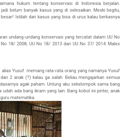
aimana hukum tentang konservasi di Indonesia berjalan.
 jadi belum banyak kasus yang di selesaikan. Meski begitu,
esar! Istilah dari kasus yang bisa di urus kalau berkasnya
ran undang-undang konservasi yang tercatat dalam UU No
U No 18/ 2008, UU No 18/ 2013 dan UU No 37/ 2014. Males
up alias Yusuf. memang rata-rata orang yang namanya Yusuf
u dan 2 anak (?) kalau ga salah. Beliau mengajarkan semua
ar dasarnya agak paham. Untung aku sekelompok sama bang
a udah ada bang ikram yang lain. Bang kobol ini pinter, anak
n guru matematika.