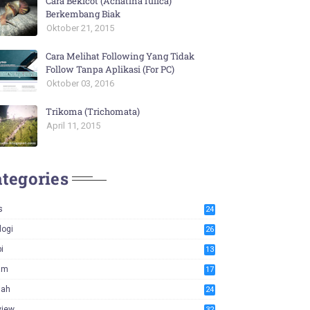
Cara Bekicot (Achatina fulica)
Berkembang Biak
Oktober 21, 2015
Cara Melihat Following Yang Tidak
Follow Tanpa Aplikasi (For PC)
Oktober 03, 2016
Trikoma (Trichomata)
April 11, 2015
tegories
s
24
logi
26
i
13
am
17
iah
24
view
32