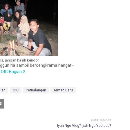
os, jangan kasih kendor
 unggun ria sambil bercengkrama hangat~
 OIC Bagian 2
alan
OIC
Petualangan
Teman Baru
LEBIH BARU
Iyah Nge-Vlog? Iyah Nge Youtube?