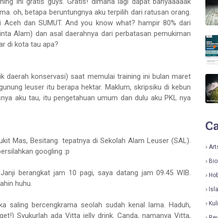
ning ini gratis guys. Gratis! dimana lagi dapat banyaaaaak
a. oh, betapa beruntungnya aku terpilih dari ratusan orang.
ari Aceh dan SUMUT. And you know what? hampir 80% dari
nta Alam) dan asal daerahnya dari perbatasan pemukiman
r di kota tau apa?
ik daerah konservasi) saat memulai training ini bulan maret
gunung leuser itu berapa hektar. Maklum, skripsiku di kebun
usnya aku tau, itu pengetahuan umum dan dulu aku PKL nya
Ca
Bukit Mas, Besitang. tepatnya di Sekolah Alam Leuser (SAL).
Art
ersilahkan googling :p
Bio
 Janji berangkat jam 10 pagi, saya datang jam 09.45 WIB.
Hob
ahin huhu.
Isl
Kul
eka saling bercengkrama seolah sudah kenal lama. Haduh,
et!) Syukurlah ada Vitta jelly drink. Canda, namanya Vitta,
Re