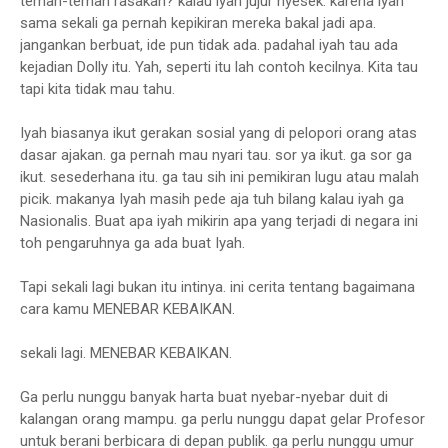
teman-teman rasakan? kalau iyah jujur nyesek. karena iyah
sama sekali ga pernah kepikiran mereka bakal jadi apa.
jangankan berbuat, ide pun tidak ada. padahal iyah tau ada
kejadian Dolly itu. Yah, seperti itu lah contoh kecilnya. Kita tau
tapi kita tidak mau tahu.
Iyah biasanya ikut gerakan sosial yang di pelopori orang atas
dasar ajakan. ga pernah mau nyari tau. sor ya ikut. ga sor ga
ikut. sesederhana itu. ga tau sih ini pemikiran lugu atau malah
picik. makanya Iyah masih pede aja tuh bilang kalau iyah ga
Nasionalis. Buat apa iyah mikirin apa yang terjadi di negara ini
toh pengaruhnya ga ada buat Iyah.
Tapi sekali lagi bukan itu intinya. ini cerita tentang bagaimana
cara kamu MENEBAR KEBAIKAN.
sekali lagi. MENEBAR KEBAIKAN.
Ga perlu nunggu banyak harta buat nyebar-nyebar duit di
kalangan orang mampu. ga perlu nunggu dapat gelar Profesor
untuk berani berbicara di depan publik. ga perlu nunggu umur