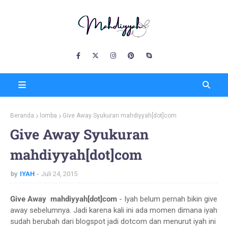
Beranda
lomba
Give Away Syukuran mahdiyyah[dot]com
Give Away Syukuran
mahdiyyah[dot]com
by
IYAH
Juli 24, 2015
Give Away mahdiyyah[dot]com
- Iyah belum pernah bikin give
away sebelumnya. Jadi karena kali ini ada momen dimana iyah
sudah berubah dari blogspot jadi dotcom dan menurut iyah ini