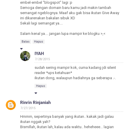
embel-embel "blogspot" lagi :p
Semoga dengan domain baru kamu jadi makin tambah
semangat ngeblognya. Maaf aku gak bisa ikutan Give Away
ini dikarenakan bakalan sibuk XD
Sekali lagi semangat ya....
Salam kenal ya.... jangan lupa mampir ke blogku >,<
Balas
Hapus
IYAH
7/28/2015
sudah sering mampir kok, cuma kadang jdi silent
reader *ups ketahuan*
ikutan dong, walaupun hadiahnya ga seberapa .-.
Hapus
Rinrin Rinjaniah
7/27/2015
Hmmm, sepertinya banyak yang ikutan.. kakak jadi galau
ikutan nggak yah?
Bismillah, ikutan lah, kalau ada waktu.. heheheee... lagian