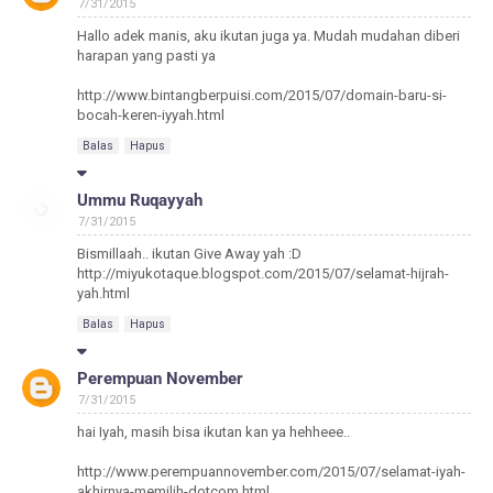
7/31/2015
Hallo adek manis, aku ikutan juga ya. Mudah mudahan diberi
harapan yang pasti ya
http://www.bintangberpuisi.com/2015/07/domain-baru-si-
bocah-keren-iyyah.html
Balas
Hapus
Ummu Ruqayyah
7/31/2015
Bismillaah.. ikutan Give Away yah :D
http://miyukotaque.blogspot.com/2015/07/selamat-hijrah-
yah.html
Balas
Hapus
Perempuan November
7/31/2015
hai Iyah, masih bisa ikutan kan ya hehheee..
http://www.perempuannovember.com/2015/07/selamat-iyah-
akhirnya-memilih-dotcom.html