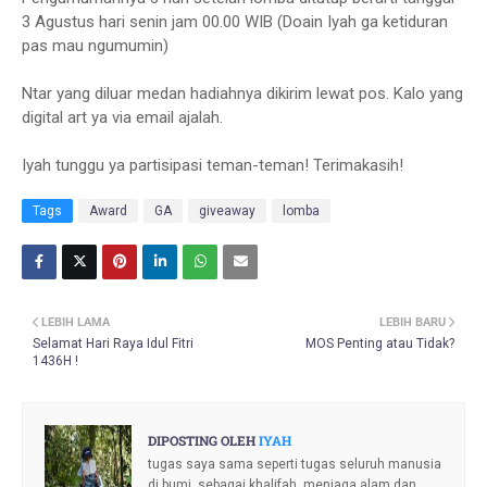
3 Agustus hari senin jam 00.00 WIB (Doain Iyah ga ketiduran
pas mau ngumumin)
Ntar yang diluar medan hadiahnya dikirim lewat pos. Kalo yang
digital art ya via email ajalah.
Iyah tunggu ya partisipasi teman-teman! Terimakasih!
Tags
Award
GA
giveaway
lomba
LEBIH LAMA
LEBIH BARU
Selamat Hari Raya Idul Fitri
MOS Penting atau Tidak?
1436H !
DIPOSTING OLEH
IYAH
tugas saya sama seperti tugas seluruh manusia
di bumi, sebagai khalifah, menjaga alam dan