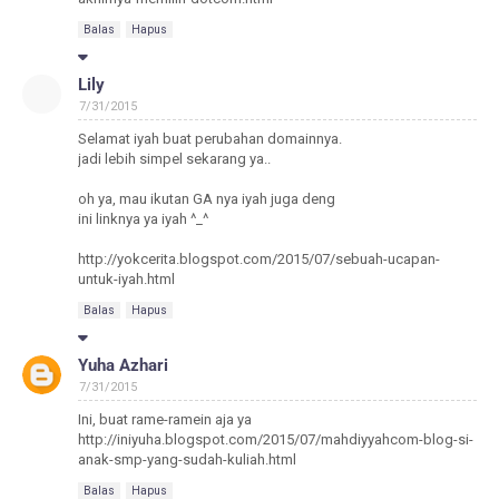
Balas
Hapus
Lily
7/31/2015
Selamat iyah buat perubahan domainnya.
jadi lebih simpel sekarang ya..
oh ya, mau ikutan GA nya iyah juga deng
ini linknya ya iyah ^_^
http://yokcerita.blogspot.com/2015/07/sebuah-ucapan-
untuk-iyah.html
Balas
Hapus
Yuha Azhari
7/31/2015
Ini, buat rame-ramein aja ya
http://iniyuha.blogspot.com/2015/07/mahdiyyahcom-blog-si-
anak-smp-yang-sudah-kuliah.html
Balas
Hapus