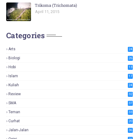
Trikoma (Trichomata)
April 11, 2015
Categories
Arts
24
Biologi
26
Hobi
13
Islam
17
Kuliah
24
Review
32
SMA
37
Teman
33
Curhat
20
Jalan-Jalan
36