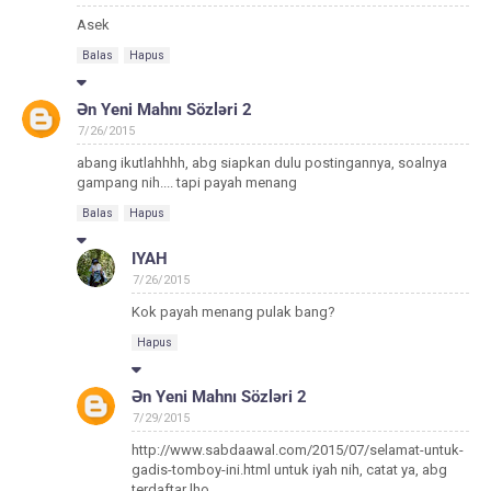
Asek
Balas
Hapus
Ən Yeni Mahnı Sözləri 2
7/26/2015
abang ikutlahhhh, abg siapkan dulu postingannya, soalnya
gampang nih.... tapi payah menang
Balas
Hapus
IYAH
7/26/2015
Kok payah menang pulak bang?
Hapus
Ən Yeni Mahnı Sözləri 2
7/29/2015
http://www.sabdaawal.com/2015/07/selamat-untuk-
gadis-tomboy-ini.html untuk iyah nih, catat ya, abg
terdaftar lho