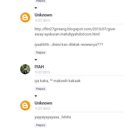
Hapus
Unknown
7/27/2015
http://fitri27girsang.blogspot.com/2015/07/give-
away-syukuran-mahdiyyahdotcom.html
iyaahhhh...disini kan diletak reviewnya???
Hapus
IYAH
7/27/2015
iya kaka, ^^ makasih kakaak
Hapus
Unknown
7/27/2015
yayyayayayaaa...hihihii
Hapus