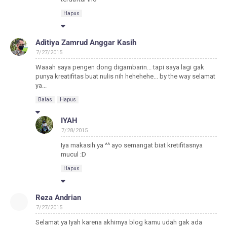
Hapus
Aditiya Zamrud Anggar Kasih
7/27/2015
Waaah saya pengen dong digambarin... tapi saya lagi gak
punya kreatifitas buat nulis nih hehehehe... by the way selamat
ya...
Balas
Hapus
IYAH
7/28/2015
Iya makasih ya ^^ ayo semangat biat kretifitasnya
mucul :D
Hapus
Reza Andrian
7/27/2015
Selamat ya Iyah karena akhirnya blog kamu udah gak ada