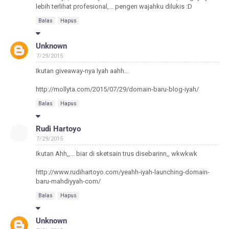
lebih terlihat profesional,... pengen wajahku dilukis :D
Balas
Hapus
Unknown
7/29/2015
Ikutan giveaway-nya Iyah aahh...
http://mollyta.com/2015/07/29/domain-baru-blog-iyah/
Balas
Hapus
Rudi Hartoyo
7/29/2015
Ikutan Ahh,,... biar di sketsain trus disebarinn,, wkwkwk
http://www.rudihartoyo.com/yeahh-iyah-launching-domain-
baru-mahdiyyah-com/
Balas
Hapus
Unknown