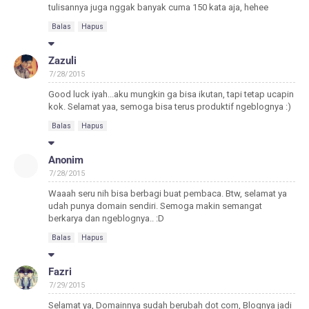
tulisannya juga nggak banyak cuma 150 kata aja, hehee
Balas
Hapus
Zazuli
7/28/2015
Good luck iyah...aku mungkin ga bisa ikutan, tapi tetap ucapin
kok. Selamat yaa, semoga bisa terus produktif ngeblognya :)
Balas
Hapus
Anonim
7/28/2015
Waaah seru nih bisa berbagi buat pembaca. Btw, selamat ya
udah punya domain sendiri. Semoga makin semangat
berkarya dan ngeblognya.. :D
Balas
Hapus
Fazri
7/29/2015
Selamat ya, Domainnya sudah berubah dot com, Blognya jadi