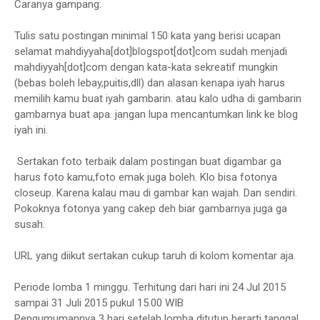
Caranya gampang:
Tulis satu postingan minimal 150 kata yang berisi ucapan
selamat mahdiyyaha[dot]blogspot[dot]com sudah menjadi
mahdiyyah[dot]com dengan kata-kata sekreatif mungkin
(bebas boleh lebay,puitis,dll) dan alasan kenapa iyah harus
memilih kamu buat iyah gambarin. atau kalo udha di gambarin
gambarnya buat apa. jangan lupa mencantumkan link ke blog
iyah ini.
Sertakan foto terbaik dalam postingan buat digambar ga
harus foto kamu,foto emak juga boleh. Klo bisa fotonya
closeup. Karena kalau mau di gambar kan wajah. Dan sendiri.
Pokoknya fotonya yang cakep deh biar gambarnya juga ga
susah.
URL yang diikut sertakan cukup taruh di kolom komentar aja.
Periode lomba 1 minggu. Terhitung dari hari ini 24 Jul 2015
sampai 31 Juli 2015 pukul 15.00 WIB
Pengumumannya 3 hari setelah lomba ditutup berarti tanggal