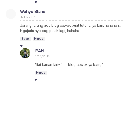
Wahyu Blahe
1/10/2015
Jarang-jarang ada blog cewek buat tutorial ya kan, heheheh..
Ngajarin nyolong pulak lagi, hahaha..
Balas
Hapus
IYAH
1/10/2015
*liat kanan-kiri* ini... blog cewek ya bang?
Hapus