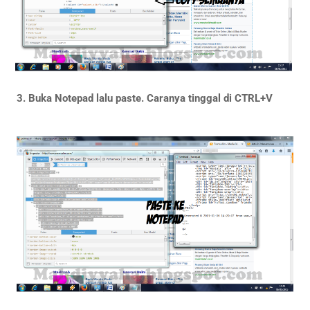
3. Buka Notepad lalu paste. Caranya tinggal di CTRL+V