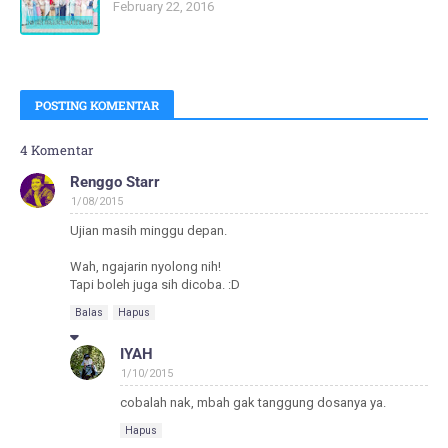
February 22, 2016
POSTING KOMENTAR
4 Komentar
Renggo Starr
1/08/2015
Ujian masih minggu depan.
Wah, ngajarin nyolong nih!
Tapi boleh juga sih dicoba. :D
Balas
Hapus
IYAH
1/10/2015
cobalah nak, mbah gak tanggung dosanya ya.
Hapus