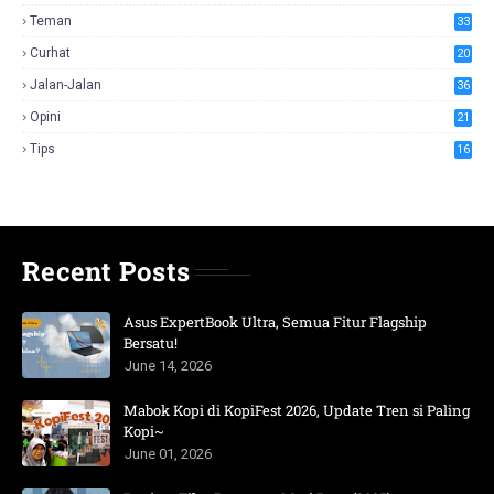
Teman
33
Curhat
20
Jalan-Jalan
36
Opini
21
Tips
16
Recent Posts
Asus ExpertBook Ultra, Semua Fitur Flagship
Bersatu!
June 14, 2026
Mabok Kopi di KopiFest 2026, Update Tren si Paling
Kopi~
June 01, 2026