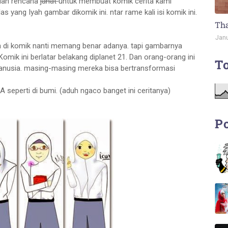
ilah rencana
jahat
untuk membuat komik cerita kami
ng Iyah gambar dikomik ini. ntar rame kali isi komik ini.
Tha
Janu
slan di komik nanti memang benar adanya. tapi gambarnya
 Komik ini berlatar belakang diplanet 21. Dan orang-orang ini
To
anusia. masing-masing mereka bisa bertransformasi
seperti di bumi. (aduh ngaco banget ini ceritanya)
Po