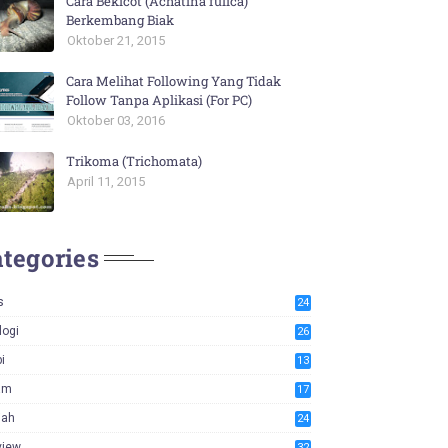
Cara Bekicot (Achatina fulica)
Berkembang Biak
Oktober 21, 2015
Cara Melihat Following Yang Tidak
Follow Tanpa Aplikasi (For PC)
Oktober 03, 2016
Trikoma (Trichomata)
April 11, 2015
tegories
s
24
logi
26
i
13
am
17
iah
24
view
32