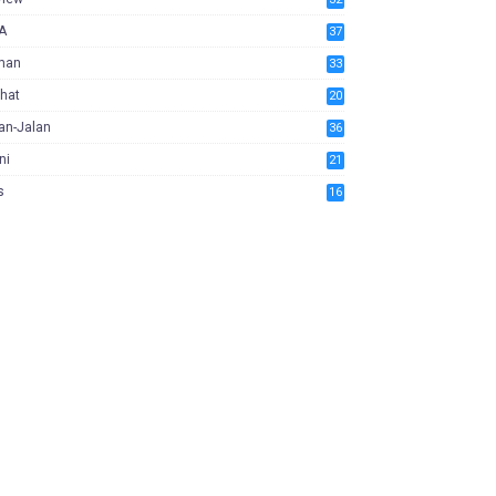
A
37
man
33
hat
20
an-Jalan
36
ni
21
s
16