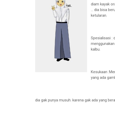
diam kayak or
... dia bisa b
ketularan.
Spesialisasi 
menggunakan b
kalbu.
Kesukaan :Meng
yang ada gamb
dia gak punya musuh. karena gak ada yang ber