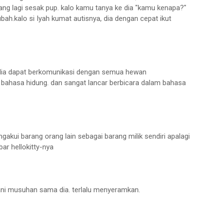
ang lagi sesak pup. kalo kamu tanya ke dia "kamu kenapa?"
erubah.kalo si Iyah kumat autisnya, dia dengan cepat ikut
: dia dapat berkomunikasi dengan semua hewan
ahasa hidung. dan sangat lancar berbicara dalam bahasa
akui barang orang lain sebagai barang milik sendiri apalagi
ar hellokitty-nya
ani musuhan sama dia. terlalu menyeramkan.