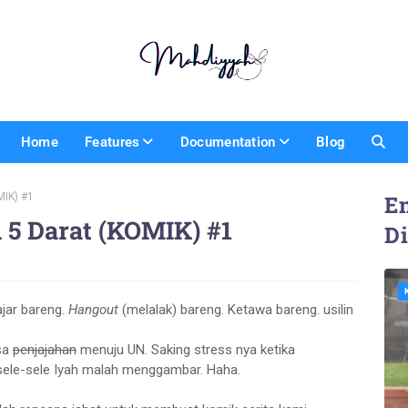
Home
Features
Documentation
Blog
MIK) #1
En
n 5 Darat (KOMIK) #1
D
jar bareng.
Hangout
(melalak) bareng. Ketawa bareng. usilin
asa
penjajahan
menuju UN. Saking stress nya ketika
 sele-sele Iyah malah menggambar. Haha.