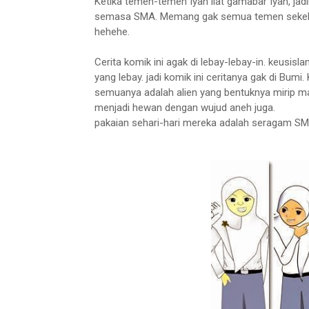
Ketika temen-temen Iyah liat gamabar Iyah, jad
semasa SMA. Memang gak semua temen sekelas ya
hehehe.
Cerita komik ini agak di lebay-lebay-in. keusi
yang lebay. jadi komik ini ceritanya gak di Bumi.
semuanya adalah alien yang bentuknya mirip m
menjadi hewan dengan wujud aneh juga.
pakaian sehari-hari mereka adalah seragam SMA 