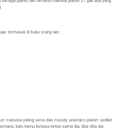
beragai planet lain dimana makhluk planet 21 gak ada yang
.
. termasuk di buku orang lain...
ut. manusia paling sensi dan moody seantaro planet. sedikit
mang. kalo kamu ketawa ketiwi sama dia, tiba-tiba dia