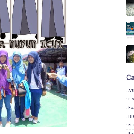
Ca
Art
Bio
Hob
Isl
Kul
Re