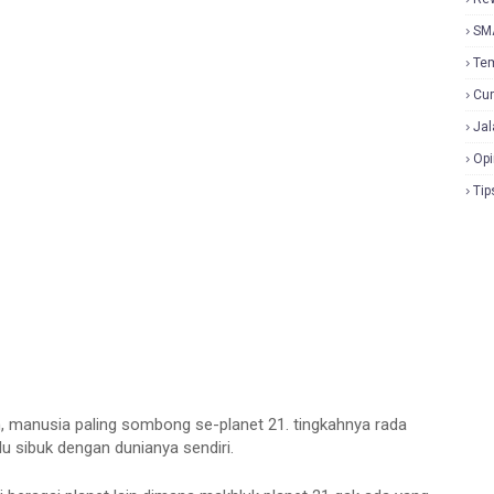
SM
Te
Cur
Jal
Opi
Tip
h, manusia paling sombong se-planet 21. tingkahnya rada
 sibuk dengan dunianya sendiri.