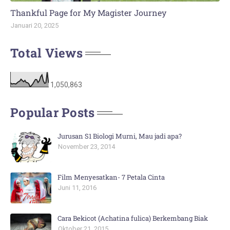
Thankful Page for My Magister Journey
Januari 20, 2025
Total Views
1,050,863
Popular Posts
Jurusan S1 Biologi Murni, Mau jadi apa?
November 23, 2014
Film Menyesatkan- 7 Petala Cinta
Juni 11, 2016
Cara Bekicot (Achatina fulica) Berkembang Biak
Oktober 21, 2015