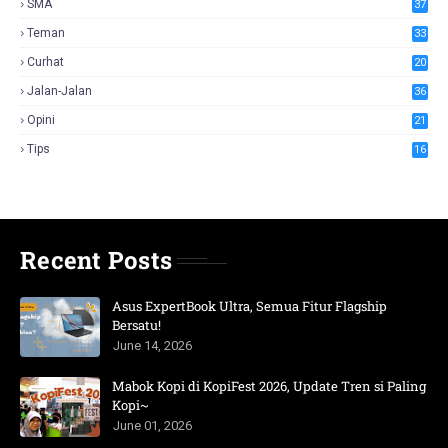
SMA
37
Teman
33
Curhat
20
Jalan-Jalan
36
Opini
21
Tips
16
Recent Posts
Asus ExpertBook Ultra, Semua Fitur Flagship
Bersatu!
June 14, 2026
Mabok Kopi di KopiFest 2026, Update Tren si Paling
Kopi~
June 01, 2026