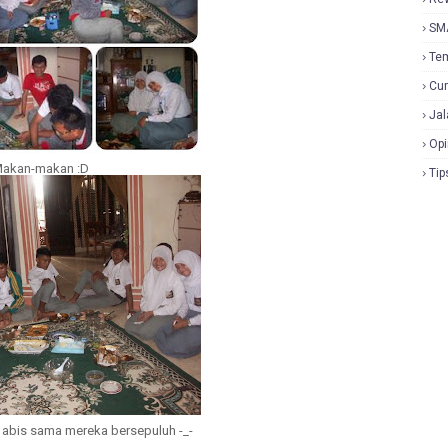
SM
Te
Cur
Jal
Opi
akan-makan :D
Tip
abis sama mereka bersepuluh -_-