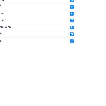
A
37
man
33
hat
20
an-Jalan
36
ni
21
s
16