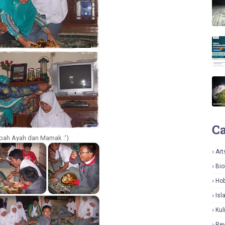
Ca
upah Ayah dan Mamak :')
Art
Bio
Hob
Isl
Kul
Re