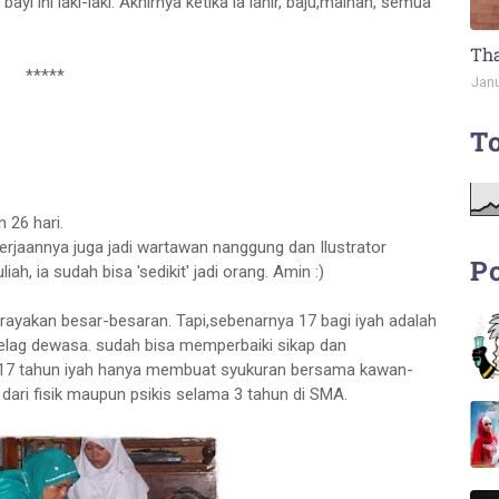
ayi ini laki-laki. Akhirnya ketika ia lahir, baju,mainan, semua
Tha
*****
Janu
To
n 26 hari.
erjaannya juga jadi wartawan nanggung dan Ilustrator
Po
h, ia sudah bisa 'sedikit' jadi orang. Amin :)
rayakan besar-besaran. Tapi,sebenarnya 17 bagi iyah adalah
lag dewasa. sudah bisa memperbaiki sikap dan
yah 17 tahun iyah hanya membuat syukuran bersama kawan-
ari fisik maupun psikis selama 3 tahun di SMA.