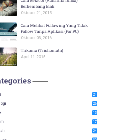
Cara Bekicot (Achatina fulica)
Berkembang Biak
Oktober 21, 2015
Cara Melihat Following Yang Tidak
Follow Tanpa Aplikasi (For PC)
Oktober 03, 2016
Trikoma (Trichomata)
April 11, 2015
tegories
s
24
logi
26
i
13
am
17
iah
24
view
32