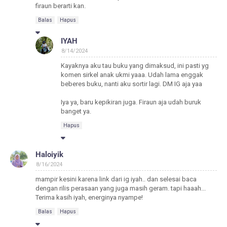
firaun berarti kan.
Balas
Hapus
IYAH
8/14/2024
Kayaknya aku tau buku yang dimaksud, ini pasti yg
komen sirkel anak ukmi yaaa. Udah lama enggak
beberes buku, nanti aku sortir lagi. DM IG aja yaa
Iya ya, baru kepikiran juga. Firaun aja udah buruk
banget ya.
Hapus
Haloiyik
8/16/2024
mampir kesini karena link dari ig iyah.. dan selesai baca
dengan rilis perasaan yang juga masih geram. tapi haaah...
Terima kasih iyah, energinya nyampe!
Balas
Hapus