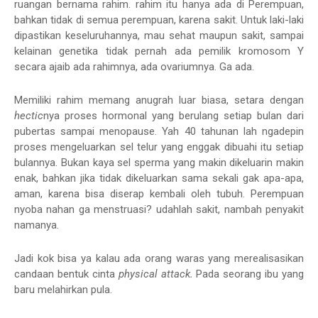
ruangan bernama rahim. rahim itu hanya ada di Perempuan,
bahkan tidak di semua perempuan, karena sakit. Untuk laki-laki
dipastikan keseluruhannya, mau sehat maupun sakit, sampai
kelainan genetika tidak pernah ada pemilik kromosom Y
secara ajaib ada rahimnya, ada ovariumnya. Ga ada.
Memiliki rahim memang anugrah luar biasa, setara dengan
hectic
nya proses hormonal yang berulang setiap bulan dari
pubertas sampai menopause. Yah 40 tahunan lah ngadepin
proses mengeluarkan sel telur yang enggak dibuahi itu setiap
bulannya. Bukan kaya sel sperma yang makin dikeluarin makin
enak, bahkan jika tidak dikeluarkan sama sekali gak apa-apa,
aman, karena bisa diserap kembali oleh tubuh. Perempuan
nyoba nahan ga menstruasi? udahlah sakit, nambah penyakit
namanya.
Jadi kok bisa ya kalau ada orang waras yang merealisasikan
candaan bentuk cinta
physical attack.
Pada seorang ibu yang
baru melahirkan pula.