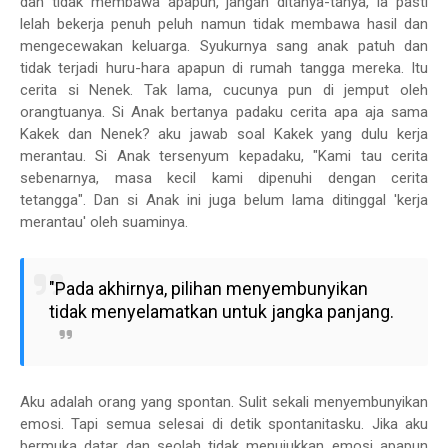
dan tidak membawa apapun, jangan ditanya-tanya, ia pasti
lelah bekerja penuh peluh namun tidak membawa hasil dan
mengecewakan keluarga. Syukurnya sang anak patuh dan
tidak terjadi huru-hara apapun di rumah tangga mereka. Itu
cerita si Nenek. Tak lama, cucunya pun di jemput oleh
orangtuanya. Si Anak bertanya padaku cerita apa aja sama
Kakek dan Nenek? aku jawab soal Kakek yang dulu kerja
merantau. Si Anak tersenyum kepadaku, "Kami tau cerita
sebenarnya, masa kecil kami dipenuhi dengan cerita
tetangga". Dan si Anak ini juga belum lama ditinggal 'kerja
merantau' oleh suaminya.
"Pada akhirnya, pilihan menyembunyikan
tidak menyelamatkan untuk jangka panjang.
Aku adalah orang yang spontan. Sulit sekali menyembunyikan
emosi. Tapi semua selesai di detik spontanitasku. Jika aku
bermuka datar dan seolah tidak menujukkan emosi apapun