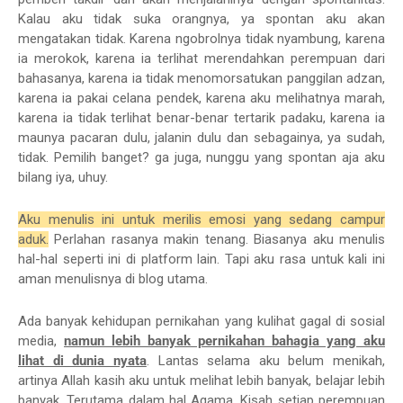
Kalau aku tidak suka orangnya, ya spontan aku akan
mengatakan tidak. Karena ngobrolnya tidak nyambung, karena
ia merokok, karena ia terlihat merendahkan perempuan dari
bahasanya, karena ia tidak menomorsatukan panggilan adzan,
karena ia pakai celana pendek, karena aku melihatnya marah,
karena ia tidak terlihat benar-benar tertarik padaku, karena ia
maunya pacaran dulu, jalanin dulu dan sebagainya, ya sudah,
tidak. Pemilih banget? ga juga, nunggu yang spontan aja aku
bilang iya, uhuy.
Aku menulis ini untuk merilis emosi yang sedang campur
aduk.
Perlahan rasanya makin tenang. Biasanya aku menulis
hal-hal seperti ini di platform lain. Tapi aku rasa untuk kali ini
aman menulisnya di blog utama.
Ada banyak kehidupan pernikahan yang kulihat gagal di sosial
media,
namun lebih banyak pernikahan bahagia yang aku
lihat di dunia nyata
. Lantas selama aku belum menikah,
artinya Allah kasih aku untuk melihat lebih banyak, belajar lebih
banyak. Terutama dalam hal Agama. Kisah setiap perempuan