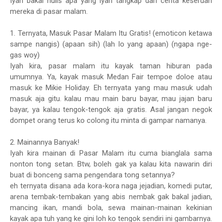
Iyah bakal nulis apa yang iyah tangkap dari cerita keseruan
mereka di pasar malam.
1. Ternyata, Masuk Pasar Malam Itu Gratis! (emoticon ketawa
sampe nangis) (apaan sih) (lah lo yang apaan) (ngapa nge-
gas woy)
Iyah kira, pasar malam itu kayak taman hiburan pada
umumnya. Ya, kayak masuk Medan Fair tempoe doloe atau
masuk ke Mikie Holiday. Eh ternyata yang mau masuk udah
masuk aja gitu. kalau mau main baru bayar, mau jajan baru
bayar, ya kalau tengok-tengok aja gratis. Asal jangan negok
dompet orang terus ko colong itu minta di gampar namanya.
2. Mainannya Banyak!
Iyah kira mainan di Pasar Malam itu cuma bianglala sama
nonton tong setan. Btw, boleh gak ya kalau kita nawarin diri
buat di bonceng sama pengendara tong setannya?
eh ternyata disana ada kora-kora naga jejadian, komedi putar,
arena tembak-tembakan yang abis nembak gak bakal jadian,
mancing ikan, mandi bola, sewa mainan-mainan kekinian
kayak apa tuh yang ke gini loh ko tengok sendiri ini gambarnya.