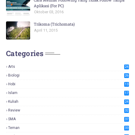
Cara Melihat Following Yang Tidak Follow Tanpa
Aplikasi (For PC)
Oktober 03, 2016
Trikoma (Trichomata)
April 11, 2015
Categories
Arts
24
Biologi
26
Hobi
13
Islam
17
Kuliah
24
Review
32
SMA
37
Teman
33