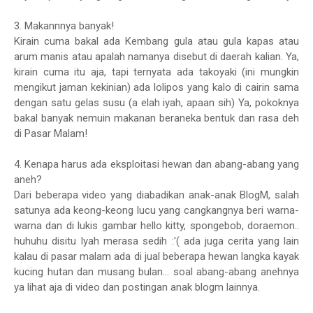
3. Makannnya banyak!
Kirain cuma bakal ada Kembang gula atau gula kapas atau
arum manis atau apalah namanya disebut di daerah kalian. Ya,
kirain cuma itu aja, tapi ternyata ada takoyaki (ini mungkin
mengikut jaman kekinian) ada lolipos yang kalo di cairin sama
dengan satu gelas susu (a elah iyah, apaan sih) Ya, pokoknya
bakal banyak nemuin makanan beraneka bentuk dan rasa deh
di Pasar Malam!
4. Kenapa harus ada eksploitasi hewan dan abang-abang yang
aneh?
Dari beberapa video yang diabadikan anak-anak BlogM, salah
satunya ada keong-keong lucu yang cangkangnya beri warna-
warna dan di lukis gambar hello kitty, spongebob, doraemon..
huhuhu disitu Iyah merasa sedih :'( ada juga cerita yang lain
kalau di pasar malam ada di jual beberapa hewan langka kayak
kucing hutan dan musang bulan... soal abang-abang anehnya
ya lihat aja di video dan postingan anak blogm lainnya.