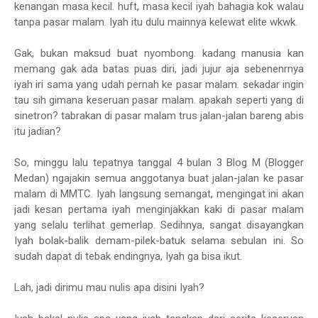
kenangan masa kecil. huft, masa kecil iyah bahagia kok walau
tanpa pasar malam. Iyah itu dulu mainnya kelewat elite wkwk.
Gak, bukan maksud buat nyombong. kadang manusia kan
memang gak ada batas puas diri, jadi jujur aja sebenenrnya
iyah iri sama yang udah pernah ke pasar malam. sekadar ingin
tau sih gimana keseruan pasar malam. apakah seperti yang di
sinetron? tabrakan di pasar malam trus jalan-jalan bareng abis
itu jadian?
So, minggu lalu tepatnya tanggal 4 bulan 3 Blog M (Blogger
Medan) ngajakin semua anggotanya buat jalan-jalan ke pasar
malam di MMTC. Iyah langsung semangat, mengingat ini akan
jadi kesan pertama iyah menginjakkan kaki di pasar malam
yang selalu terlihat gemerlap. Sedihnya, sangat disayangkan
Iyah bolak-balik demam-pilek-batuk selama sebulan ini. So
sudah dapat di tebak endingnya, Iyah ga bisa ikut.
Lah, jadi dirimu mau nulis apa disini Iyah?