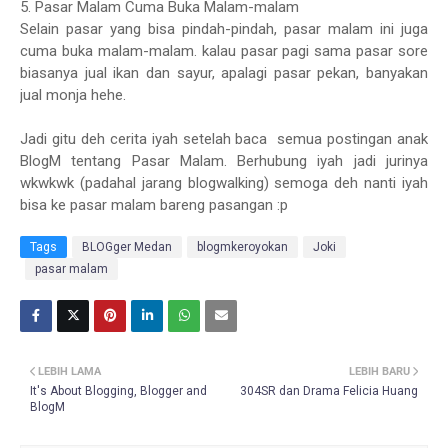
5. Pasar Malam Cuma Buka Malam-malam
Selain pasar yang bisa pindah-pindah, pasar malam ini juga
cuma buka malam-malam. kalau pasar pagi sama pasar sore
biasanya jual ikan dan sayur, apalagi pasar pekan, banyakan
jual monja hehe.
Jadi gitu deh cerita iyah setelah baca semua postingan anak
BlogM tentang Pasar Malam. Berhubung iyah jadi jurinya
wkwkwk (padahal jarang blogwalking) semoga deh nanti iyah
bisa ke pasar malam bareng pasangan :p
Tags
BLOGger Medan
blogmkeroyokan
Joki
pasar malam
LEBIH LAMA
LEBIH BARU
It's About Blogging, Blogger and
304SR dan Drama Felicia Huang
BlogM