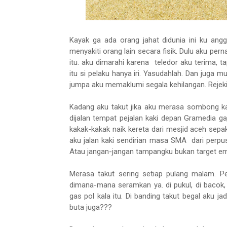
Kayak ga ada orang jahat didunia ini ku an
menyakiti orang lain secara fisik. Dulu aku per
itu. aku dimarahi karena teledor aku terima, 
itu si pelaku hanya iri. Yasudahlah. Dan juga m
jumpa aku memaklumi segala kehilangan. Rejeki
Kadang aku takut jika aku merasa sombong ka
dijalan tempat pejalan kaki depan Gramedia g
kakak-kakak naik kereta dari mesjid aceh sepak
aku jalan kaki sendirian masa SMA dari perpus
Atau jangan-jangan tampangku bukan target em
Merasa takut sering setiap pulang malam. Pe
dimana-mana seramkan ya. di pukul, di bacok, 
gas pol kala itu. Di banding takut begal aku j
buta juga???