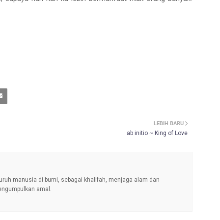
LEBIH BARU
ab initio ~ King of Love
uruh manusia di bumi, sebagai khalifah, menjaga alam dan
engumpulkan amal.