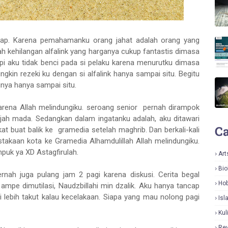
ggap. Karena pemahamanku orang jahat adalah orang yang
nah kehilangan alfalink yang harganya cukup fantastis dimasa
tapi aku tidak benci pada si pelaku karena menurutku dimasa
ungkin rezeki ku dengan si alfalink hanya sampai situ. Begitu
nya hanya sampai situ.
rena Allah melindungiku. seroang senior pernah dirampok
ajah mada. Sedangkan dalam ingatanku adalah, aku ditawari
Ca
at buat balik ke gramedia setelah maghrib. Dan berkali-kali
takaan kota ke Gramedia Alhamdulillah Allah melindungiku.
puk ya XD Astagfirulah.
Art
Bio
rnah juga pulang jam 2 pagi karena diskusi. Cerita begal
Hob
ampe dimutilasi, Naudzbillahi min dzalik. Aku hanya tancap
adi lebih takut kalau kecelakaan. Siapa yang mau nolong pagi
Isl
Kul
Re