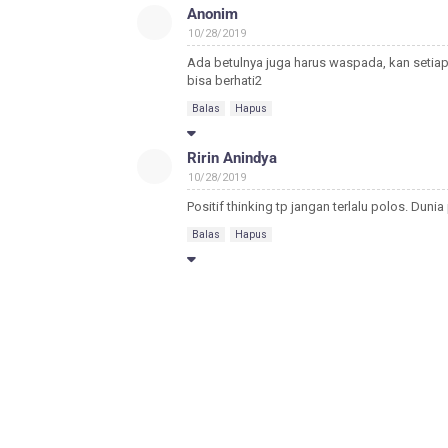
Anonim
10/28/2019
Ada betulnya juga harus waspada, kan setiap
bisa berhati2
Balas
Hapus
Ririn Anindya
10/28/2019
Positif thinking tp jangan terlalu polos. Dunia
Balas
Hapus