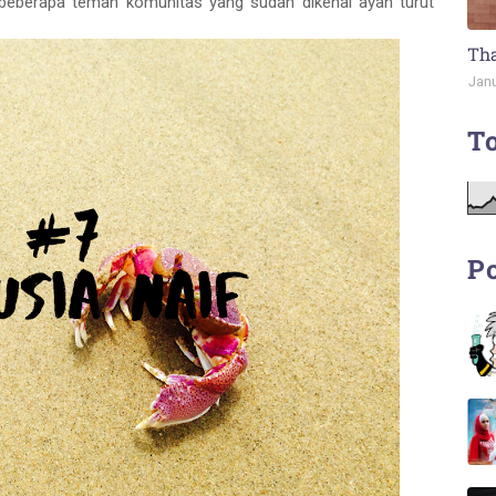
eberapa teman komunitas yang sudah dikenal ayah turut
Tha
Janu
To
Po