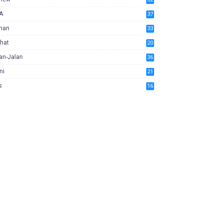
A
37
man
33
hat
20
an-Jalan
36
ni
21
s
16