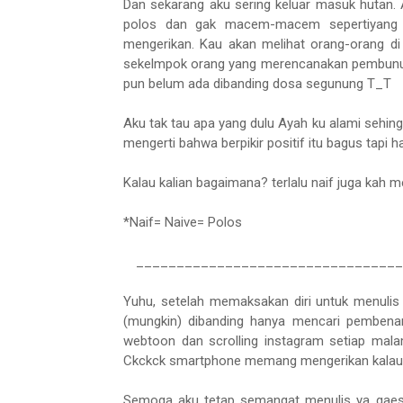
Dan sekarang aku sering keluar masuk hutan. A
polos dan gak macem-macem sepertiyang kup
mengerikan. Kau akan melihat orang-orang di
sekelmpok orang yang merencanakan pembunuha
pun belum ada dibanding dosa segunung T_T
Aku tak tau apa yang dulu Ayah ku alami sehi
mengerti bahwa berpikir positif itu bagus tapi
Kalau kalian bagaimana? terlalu naif juga kah m
*Naif= Naive= Polos
________________________________
Yuhu, setelah memaksakan diri untuk menulis
(mungkin) dibanding hanya mencari pembenara
webtoon dan scrolling instagram setiap malam
Ckckck smartphone memang mengerikan kalau tid
Semoga aku tetap semangat menulis ya gaes, 