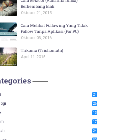
Cara Bekicot (Achatina fulica)
Berkembang Biak
Oktober 21, 2015
Cara Melihat Following Yang Tidak
Follow Tanpa Aplikasi (For PC)
Oktober 03, 2016
Trikoma (Trichomata)
April 11, 2015
tegories
s
24
logi
26
i
13
am
17
iah
24
view
32