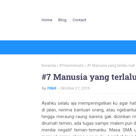
Home
Blog
Contact
Beranda
#7Harimenulis
#7 Manusia yang terlalu naif
#7 Manusia yang terlalu
by
IYAH
Oktober 27, 2019
Ayahku selalu aja memperingatkan ku agar hat
di jalan, nerima bantuan orang, atau ngebant
hingga meraung-raung karena gak diizinkan 
dirumah temen, ada tugas sampe malem pun di b
menilai negatif teman-temanku. Masa SMA un