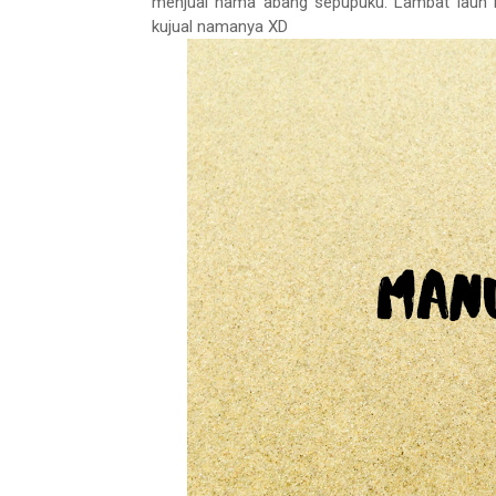
menjual nama abang sepupuku. Lambat laun b
kujual namanya XD