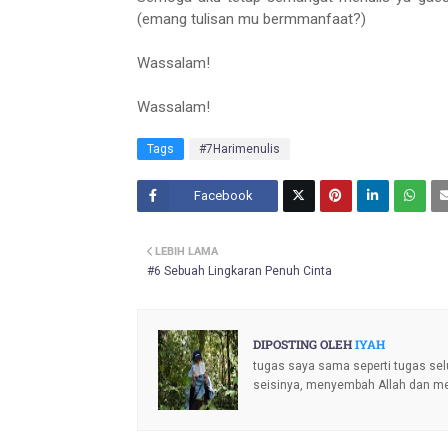
(emang tulisan mu bermmanfaat?)
Wassalam!
Wassalam!
Tags
#7Harimenulis
Facebook
Twitt
LEBIH LAMA
er
#6 Sebuah Lingkaran Penuh Cinta
DIPOSTING OLEH
IYAH
tugas saya sama seperti tugas sel
seisinya, menyembah Allah dan m