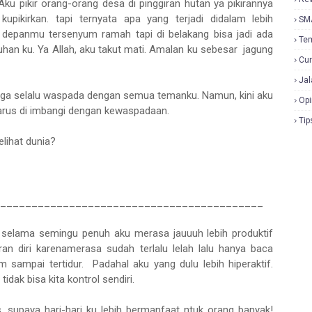
ku pikir orang-orang desa di pinggiran hutan ya pikirannya
ikirkan. tapi ternyata apa yang terjadi didalam lebih
SM
 depanmu tersenyum ramah tapi di belakang bisa jadi ada
Te
n ku. Ya Allah, aku takut mati. Amalan ku sebesar jagung
Cur
Jal
ngga selalu waspada dengan semua temanku. Namun, kini aku
Opi
 harus di imbangi dengan kewaspadaan.
Tip
elihat dunia?
___________________________________________
 selama semingu penuh aku merasa jauuuh lebih produktif
n diri karenamerasa sudah terlalu lelah lalu hanya baca
 sampai tertidur. Padahal aku yang dulu lebih hiperaktif.
ak bisa kita kontrol sendiri.
supaya hari-hari ku lebih bermanfaat ntuk orang banyak!