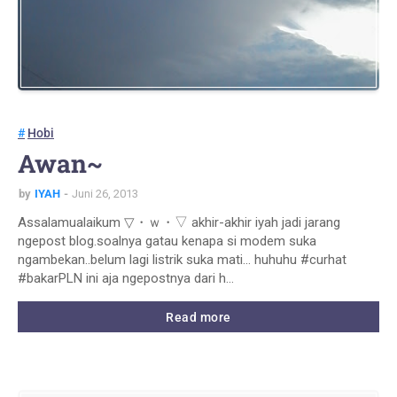
Hobi
Awan~
by
IYAH
Juni 26, 2013
Assalamualaikum ▽・ｗ・▽ akhir-akhir iyah jadi jarang
ngepost blog.soalnya gatau kenapa si modem suka
ngambekan..belum lagi listrik suka mati... huhuhu #curhat
#bakarPLN ini aja ngepostnya dari h…
Read more