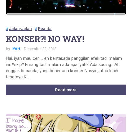
Jalan-Jalan
Realita
KONSER?! NO WAY!
by
IYAH
Desember 22, 2013
Hai. iyah mau cer..... eh bentar,ada panggilan efek tadi malam
ini. *skip* Emang tadi malam ada apa iyah? Ada kucing. Ah
enggak becanda, yang bener ada konser Nasyid, atau lebih
tepatnya K…
Read more