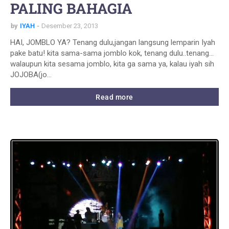
PALING BAHAGIA
by
IYAH
Desember 23, 2013
HAI, JOMBLO YA? Tenang dulu,jangan langsung lemparin Iyah
pake batu! kita sama-sama jomblo kok, tenang dulu..tenang...
walaupun kita sesama jomblo, kita ga sama ya, kalau iyah sih
JOJOBA(jo…
Read more