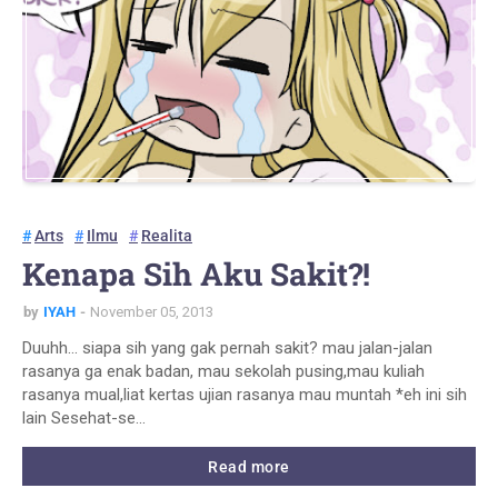
Arts
Ilmu
Realita
Kenapa Sih Aku Sakit?!
by
IYAH
November 05, 2013
Duuhh... siapa sih yang gak pernah sakit? mau jalan-jalan
rasanya ga enak badan, mau sekolah pusing,mau kuliah
rasanya mual,liat kertas ujian rasanya mau muntah *eh ini sih
lain Sesehat-se…
Read more