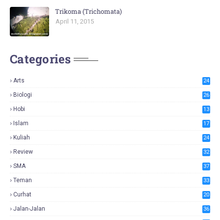
Trikoma (Trichomata)
April 11, 2015
Categories
Arts
24
Biologi
26
Hobi
13
Islam
17
Kuliah
24
Review
32
SMA
37
Teman
33
Curhat
20
Jalan-Jalan
36