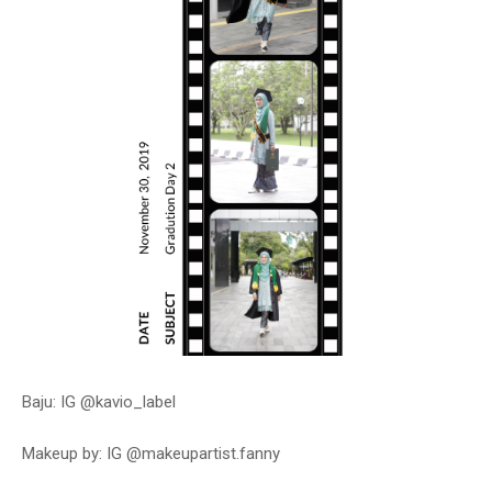
Baju: IG @kavio_label
Makeup by: IG @makeupartist.fanny