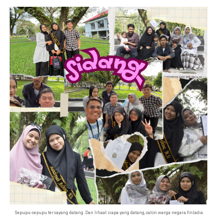
Sepupu-sepupu tersayang datang. Dan lihaat siapa yang datang, calon warga negara finladia