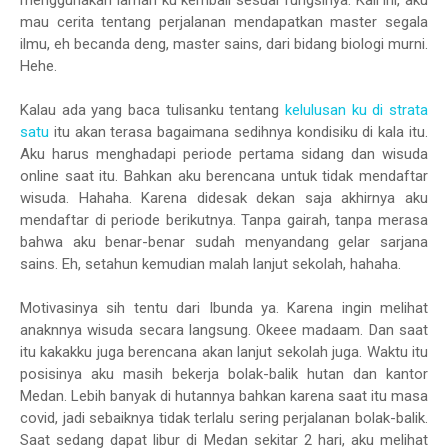
menggunakan laman ku kembali sesuai fungsinya. Kali ini, aku
mau cerita tentang perjalanan mendapatkan master segala
ilmu, eh becanda deng, master sains, dari bidang biologi murni.
Hehe.
Kalau ada yang baca tulisanku tentang
kelulusan ku di strata
satu
itu akan terasa bagaimana sedihnya kondisiku di kala itu.
Aku harus menghadapi periode pertama sidang dan wisuda
online saat itu. Bahkan aku berencana untuk tidak mendaftar
wisuda. Hahaha. Karena didesak dekan saja akhirnya aku
mendaftar di periode berikutnya. Tanpa gairah, tanpa merasa
bahwa aku benar-benar sudah menyandang gelar sarjana
sains. Eh, setahun kemudian malah lanjut sekolah, hahaha.
Motivasinya sih tentu dari Ibunda ya. Karena ingin melihat
anaknnya wisuda secara langsung. Okeee madaam. Dan saat
itu kakakku juga berencana akan lanjut sekolah juga. Waktu itu
posisinya aku masih bekerja bolak-balik hutan dan kantor
Medan. Lebih banyak di hutannya bahkan karena saat itu masa
covid, jadi sebaiknya tidak terlalu sering perjalanan bolak-balik.
Saat sedang dapat libur di Medan sekitar 2 hari, aku melihat