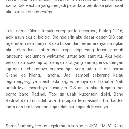
sama Kak Rachmi yang menjadi perantara pembuka jalan saat
aku buntu setelah
resign.
Lalu, sama Gilang, kepala camp janto sekarang, Biologi 2016,
adik asuh aku di biologi. Dia ngajarin aku dasar-dasar GIS dan
ngeinstalin semuanya. Kalau bukan dari perantaranya, mungkin
aku tetap bisa entah dari siapa, tapi yang tanpa pamrih
langsung ngeluangin waktunya untuk aku saat itu. Aku bela-
belain cari spek laptop dengan slot yang sama persis dengan
laptopku sebelumnya supaya apa yang udah di set sama
Gilang ga hilang. Hahaha. Jadi sampai sekarang kalau
lagi
mapping
ya masih ada
signature
nya dia. Hahaha. Nah
untuk level expertnya dunia per GIS an ini aku di ajarin lagi
sama bang Radinal. Tapi ga usah kuceritain disini, Bang
Radinal dan Tim udah ada di ucapan terimakasih! Tim kantor
lama dan tim lapangan juga udah kuucapin di thesis ya~
Sama Nurbaity, teman sejak masa liqo'an di UKMI FMIPA. Kami