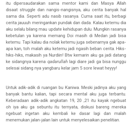
itu dipersaudarakan sama mentor kami dan Masya Allah
disaat struggle dan nangis-nangisnya, aku cerita banyak hal
sama dia. Seperti adu nasib rasanya. Cuma saat itu, berbagi
cerita jauuuh meringankan pundak dan dada. Kalau ketemu dia
aku selalu bilang mau update kehidupan dulu. Mungkin rasanya
kebetulan ya karena memang Doi masih di Medan jadi bisa
ketemu. Tapi kalau dia nolak ketemu juga sebenarnya gak apa-
apa kan, toh malah aku ketemu jadi ngasih beban cerita. Hiks-
hiks-hiks, makasih ya Nurdiin! Btw kemarin aku ga jadi datang
ke sidangnya karena
qadarullah
lagi diare jadi ga bisa nunggu
selesai sidang nya yangbaru kelar jam 5 sore lewat heyyy!
Untuk adik-adik di ruangan bu Kaniwa. Meski jadinya aku yang
banyak bantu kalian, tapi secara mental aku juga terbantu.
Keberadaan adik-adik angkatan 19, 20 ,21 itu kayak ngebuat
oh iya aku ga sebuntu itu ternyata, diskusi bareng mereka
ngebuat ingetan aku kembali ke dasar lagi dan malah
menemukan jalan-jalan lain untuk menyelesaikan penelitian.