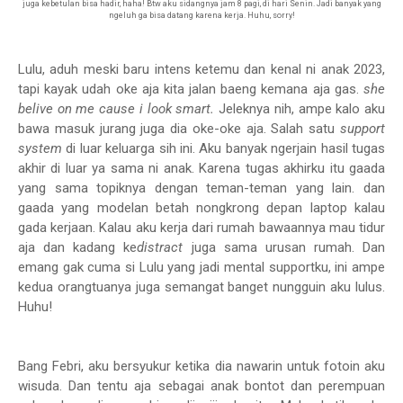
juga kebetulan bisa hadir, haha! Btw aku sidangnya jam 8 pagi, di hari Senin. Jadi banyak yang
ngeluh ga bisa datang karena kerja. Huhu, sorry!
Lulu, aduh meski baru intens ketemu dan kenal ni anak 2023,
tapi kayak udah oke aja kita jalan baeng kemana aja gas.
she
belive on me cause i look smart.
Jeleknya nih, ampe kalo aku
bawa masuk jurang juga dia oke-oke aja. Salah satu
support
system
di luar keluarga sih ini. Aku banyak ngerjain hasil tugas
akhir di luar ya sama ni anak. Karena tugas akhirku itu gaada
yang sama topiknya dengan teman-teman yang lain. dan
gaada yang modelan betah nongkrong depan laptop kalau
gada kerjaan. Kalau aku kerja dari rumah bawaannya mau tidur
aja dan kadang ke
distract
juga sama urusan rumah. Dan
emang gak cuma si Lulu yang jadi mental supportku, ini ampe
kedua orangtuanya juga semangat banget nungguin aku lulus.
Huhu!
Bang Febri, aku bersyukur ketika dia nawarin untuk fotoin aku
wisuda. Dan tentu aja sebagai anak bontot dan perempuan