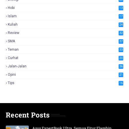
Hobi
13
Islam
17
Kuliah
24
Review
32
SMA
37
Teman
33
Curhat
20
Jalan-Jalan
36
Opini
21
Tips
16
Recent Posts
Asus ExpertBook Ultra, Semua Fitur Flagship