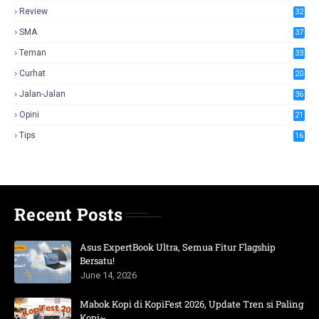
Review
32
SMA
37
Teman
33
Curhat
20
Jalan-Jalan
36
Opini
21
Tips
16
Recent Posts
Asus ExpertBook Ultra, Semua Fitur Flagship
Bersatu!
June 14, 2026
Mabok Kopi di KopiFest 2026, Update Tren si Paling
Kopi~