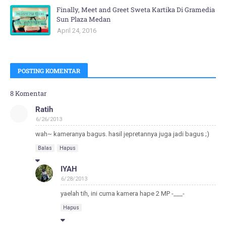
Finally, Meet and Greet Sweta Kartika Di Gramedia
Sun Plaza Medan
April 24, 2016
POSTING KOMENTAR
8 Komentar
Ratih
6/26/2013
wah~ kameranya bagus. hasil jepretannya juga jadi bagus ;)
Balas
Hapus
IYAH
6/28/2013
yaelah tih, ini cuma kamera hape 2 MP -___-
Hapus