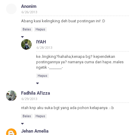
Anonim
6/26/2013
Abang kasi kelingking deh buat postingan ini! :D
Balas
Hapus
IYAH
6/28/2013
ke..lingking?hahaha,kenapa bg? kependekan
postingannya ya? namanya cuma dari hape..males
ngetik -_______-
Hapus
Fadhila Al'izza
6/29/2013
ntah knp aku suka bgt yang ada pohon kelapanya .-.b
Balas
Hapus
Jehan Amelia