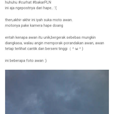
huhuhu #curhat #bakarPLN
ini aja ngepostnya dari hape.. :'(
then,akhir-akhir ini iyah suka moto awan.
motonya pake kamera hape doang
entah kenapa awan itu unik,bergerak sebebas mungkin
diangkasa, walau angin memporak-porandakan awan, awan
tetap terlihat cantik dan berseni tinggi（＾ω＾)
ini beberapa foto awan :)