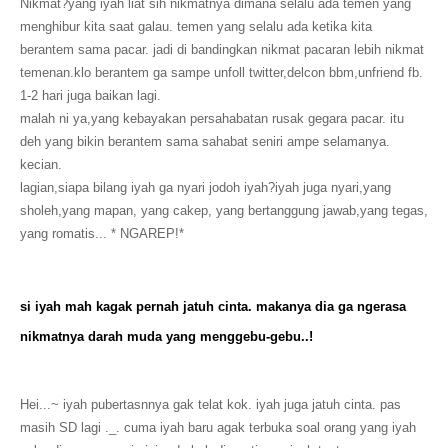
Nikmat?yang iyah liat sih nikmatnya dimana selalu ada temen yang
menghibur kita saat galau. temen yang selalu ada ketika kita
berantem sama pacar. jadi di bandingkan nikmat pacaran lebih nikmat
temenan.klo berantem ga sampe unfoll twitter,delcon bbm,unfriend fb.
1-2 hari juga baikan lagi.
malah ni ya,yang kebayakan persahabatan rusak gegara pacar. itu
deh yang bikin berantem sama sahabat seniri ampe selamanya.
kecian.
lagian,siapa bilang iyah ga nyari jodoh iyah?iyah juga nyari,yang
sholeh,yang mapan, yang cakep, yang bertanggung jawab,yang tegas,
yang romatis... * NGAREP!*
si iyah mah kagak pernah jatuh cinta. makanya dia ga ngerasa
nikmatnya darah muda yang menggebu-gebu..!
Hei...~ iyah pubertasnnya gak telat kok. iyah juga jatuh cinta. pas
masih SD lagi ._. cuma iyah baru agak terbuka soal orang yang iyah