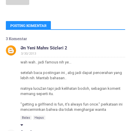
POSTING KOMENTAR
3 Komentar
Ən Yeni Mahnı Sözləri 2
3/30/2013
wah wah.. jadi famous nih ye...
setelah baca postingan ini , abg jadi dapat pencerahan yang
lebih nih. Mantab bahasan..
niatnya lucu2an tapi jadi kelihatan bodoh, sebagian koment
memang seperti itu.
"getting a girlfriend is fun, it's always fun once." perkataan ini
mencerminkan bahwa dia tidak menghargai wanita
Balas
Hapus