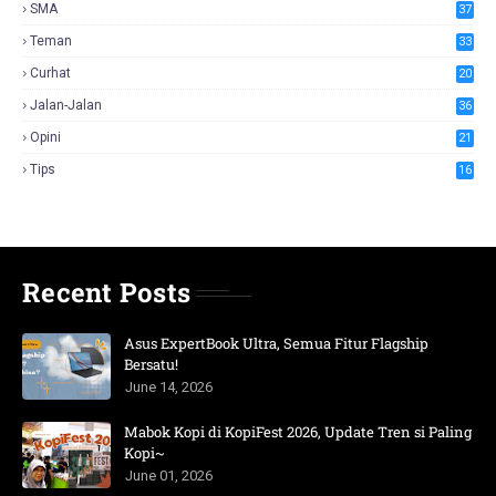
SMA
37
Teman
33
Curhat
20
Jalan-Jalan
36
Opini
21
Tips
16
Recent Posts
Asus ExpertBook Ultra, Semua Fitur Flagship
Bersatu!
June 14, 2026
Mabok Kopi di KopiFest 2026, Update Tren si Paling
Kopi~
June 01, 2026