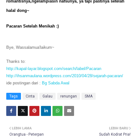
romantisnya,ngelampiasin nafsunya, ya tapi pastinya setelah
halal dong~
Pacaran Setelah Menikah :)
Bye, Wassalamua'laikum~
Thanks to:
http://kapal-layar.blogspot.com/search/label/Pacaran
http://ihsanmaulana.wordpress.com/2010/04/28/sejarah-pacaran/
ide postingan dari :
Bg Sabda Awal
Tags
Cinta
Galau
renungan
SMA
LEBIH LAMA
LEBIH BARU
Orangtua - Peterpan
Sudah Kodrat Pria!