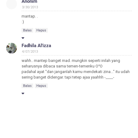
Anonim
3/30/2013
mantap. .
:)
Balas
Hapus
Fadhila Al'izza
4/07/2013
wahh.. mantep banget mad. mungkin seperti inilah yang
seharusnya dibaca sama temen-temenku O^O
padahal ayat "dan janganlah kamu mendekati zina..." itu udah
sering banget didengar. tapi tetep ajaa yaahhh -____-
Balas
Hapus