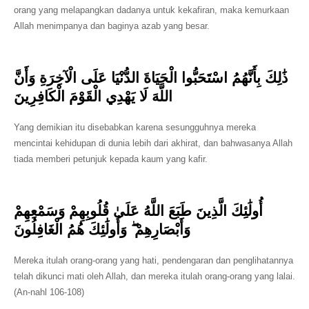
orang yang melapangkan dadanya untuk kekafiran, maka kemurkaan
Allah menimpanya dan baginya azab yang besar.
ذَٰلِكَ بِأَنَّهُمُ اسْتَحَبُّوا الْحَيَاةَ الدُّنْيَا عَلَى الْآخِرَةِ وَأَنَّ
اللَّهَ لَا يَهْدِي الْقَوْمَ الْكَافِرِينَ
Yang demikian itu disebabkan karena sesungguhnya mereka
mencintai kehidupan di dunia lebih dari akhirat, dan bahwasanya Allah
tiada memberi petunjuk kepada kaum yang kafir.
أُولَٰئِكَ الَّذِينَ طَبَعَ اللَّهُ عَلَىٰ قُلُوبِهِمْ وَسَمْعِهِمْ
وَأَبْصَارِهِمْ ۖ وَأُولَٰئِكَ هُمُ الْغَافِلُونَ
Mereka itulah orang-orang yang hati, pendengaran dan penglihatannya
telah dikunci mati oleh Allah, dan mereka itulah orang-orang yang lalai.
(An-nahl 106-108)