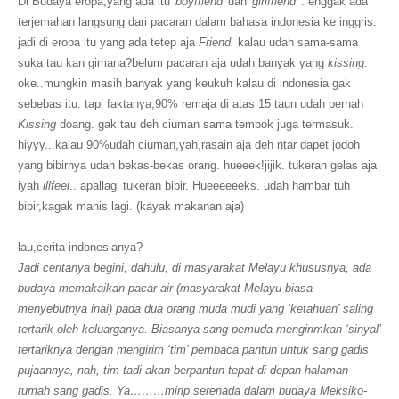
Di Budaya eropa,yang ada itu '
boyfriend
' dan '
girlfriend
' . enggak ada
terjemahan langsung dari pacaran dalam bahasa indonesia ke inggris.
jadi di eropa itu yang ada tetep aja
Friend.
kalau udah sama-sama
suka tau kan gimana?belum pacaran aja udah banyak yang
kissing
.
oke..mungkin masih banyak yang keukuh kalau di indonesia gak
sebebas itu. tapi faktanya,90% remaja di atas 15 taun udah pernah
Kissing
doang. gak tau deh ciuman sama tembok juga termasuk.
hiyyy...kalau 90%udah ciuman,yah,rasain aja deh ntar dapet jodoh
yang bibirnya udah bekas-bekas orang. hueeek!jijik. tukeran gelas aja
iyah
illfeel
.. apallagi tukeran bibir. Hueeeeeeks. udah hambar tuh
bibir,kagak manis lagi. (kayak makanan aja)
lau,cerita indonesianya?
Jadi ceritanya begini, dahulu, di masyarakat Melayu khususnya, ada
budaya memakaikan pacar air (masyarakat Melayu biasa
menyebutnya inai) pada dua orang muda mudi yang ‘ketahuan’ saling
tertarik oleh keluarganya. Biasanya sang pemuda mengirimkan ‘sinyal’
tertariknya dengan mengirim ‘tim’ pembaca pantun untuk sang gadis
pujaannya, nah, tim tadi akan berpantun tepat di depan halaman
rumah sang gadis. Ya………mirip serenada dalam budaya Meksiko-