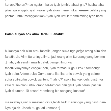
kenapa?heran?mau ngatain kalau iyah jomblo abadi gitu? huahahaha,
jelas aja enggak. iyah yakin iyah akan menemukan
cowok
Lelaki yang
pantas untuk menggantikan Ayah Iyah untuk membimbing iyah nanti.
Halah,si Iyah sok alim. terlalu Fanatik!
bukannya sok alim atau fanatik. jangan suka nge
-judge
orang alim dan
fanatik ah. Alim itu artinya ilmu. jadi orang alim itu orang yang berilmu
:| nah,iyah sendiri masih cetek banget ilmunya.
fanatik?kayaknya enggak deh, iyah termasuk gaul kok *sombong*.
iyah suka Anime,suka Game,suka liat-liat artis cowok yang cakep.
suka suit-suitin cowok ganteng *nah lo?* suka banyak deh. pastinya
kalo di sekolah,untuk orang ter-
famous
dan gaul iyah berani pastiin
iyah di urutan 10 besar! *sombong bin songong kuadrat*
masalahnya,untuk maslaah cinta,lebih baik menunggu yang pasti dari-
Nya ajalah. Jodoh itu ga lari kemana :]