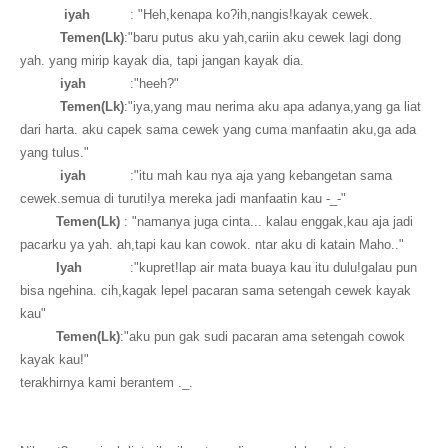
iyah
: "Heh,kenapa ko?ih,nangis!kayak cewek.
Temen(Lk)
:"baru putus aku yah,cariin aku cewek lagi dong
yah. yang mirip kayak dia, tapi jangan kayak dia.
iyah
:"heeh?"
Temen(Lk)
:"iya,yang mau nerima aku apa adanya,yang ga liat
dari harta. aku capek sama cewek yang cuma manfaatin aku,ga ada
yang tulus."
iyah
:"itu mah kau nya aja yang kebangetan sama
cewek.semua di turuti!ya mereka jadi manfaatin kau -_-"
Temen(Lk)
: "namanya juga cinta... kalau enggak,kau aja jadi
pacarku ya yah. ah,tapi kau kan cowok. ntar aku di katain Maho.."
Iyah
:"kupret!lap air mata buaya kau itu dulu!galau pun
bisa ngehina. cih,kagak lepel pacaran sama setengah cewek kayak
kau"
Temen(Lk)
:"aku pun gak sudi pacaran ama setengah cowok
kayak kau!"
terakhirnya kami berantem ._.