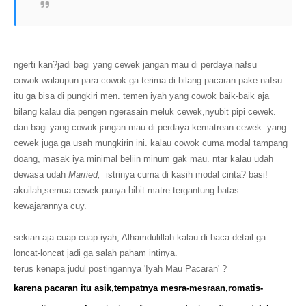
ngerti kan?jadi bagi yang cewek jangan mau di perdaya nafsu
cowok.walaupun para cowok ga terima di bilang pacaran pake nafsu.
itu ga bisa di pungkiri men. temen iyah yang cowok baik-baik aja
bilang kalau dia pengen ngerasain meluk cewek,nyubit pipi cewek.
dan bagi yang cowok jangan mau di perdaya kematrean cewek. yang
cewek juga ga usah mungkirin ini. kalau cowok cuma modal tampang
doang, masak iya minimal beliin minum gak mau. ntar kalau udah
dewasa udah
Married,
istrinya cuma di kasih modal cinta? basi!
akuilah,semua cewek punya bibit matre tergantung batas
kewajarannya cuy.
sekian aja cuap-cuap iyah, Alhamdulillah kalau di baca detail ga
loncat-loncat jadi ga salah paham intinya.
terus kenapa judul postingannya 'Iyah Mau Pacaran' ?
karena pacaran itu asik,tempatnya mesra-mesraan,romatis-