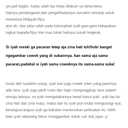
iye,jadi begitu. kalau udah tau tetep dilakuin ya lama-lama
hatinya,pendengaran,dan pengelihatannya semakin tertutup untuk
menerima Hidayah-Nya.
atut ah, ntar jalau udah pada ketutuphati iyah gara-gara kebayakan
ingkar kepada-Nya ntar mau tobat hatinya susah tergerak.
Si iyah meski ga pacaran tetep aja zina hati tuh!hobi banget
ngegambar cowok yang di sukainnya. kan sama aja sama
pacaran,padahal si iyah sama cowoknya itu sama-sama suka!
mulai deh nyalahin orang. iyah kan juga cewek tulen yang pastinya
ada rasa. iyah juga jatuh cinta dan ingin mengunggkap rasa seperti
remaja lainnya. so,iyah mengatakannya lewat karya iyah. iyah tau itu
zina hati dan zina mata, maka dari itu iyah pun mulai mengurangi nya.
berangsur-angsur iyah ga bakalan meneruskan perbuatan itu. lebih
baik iyah sekarang fokus menggambar untuk cari duit jajan :p