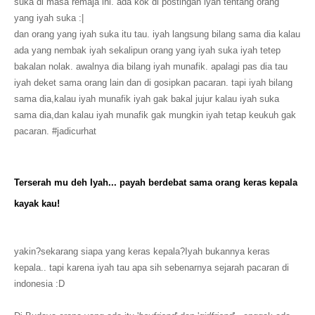
suka di masa remaja ini. ada kok di postingan iyah tentang orang
yang iyah suka :|
dan orang yang iyah suka itu tau. iyah langsung bilang sama dia kalau
ada yang nembak iyah sekalipun orang yang iyah suka iyah tetep
bakalan nolak. awalnya dia bilang iyah munafik. apalagi pas dia tau
iyah deket sama orang lain dan di gosipkan pacaran. tapi iyah bilang
sama dia,kalau iyah munafik iyah gak bakal jujur kalau iyah suka
sama dia,dan kalau iyah munafik gak mungkin iyah tetap keukuh gak
pacaran. #jadicurhat
Terserah mu deh Iyah... payah berdebat sama orang keras kepala
kayak kau!
yakin?sekarang siapa yang keras kepala?Iyah bukannya keras
kepala.. tapi karena iyah tau apa sih sebenarnya sejarah pacaran di
indonesia :D