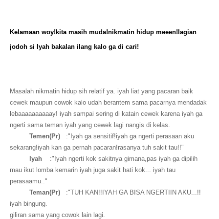
Kelamaan woy!kita masih muda!nikmatin hidup meeen!lagian
jodoh si Iyah bakalan ilang kalo ga di cari!
Masalah nikmatin hidup sih relatif ya. iyah liat yang pacaran baik
cewek maupun cowok kalo udah berantem sama pacarnya mendadak
lebaaaaaaaaaay! iyah sampai sering di katain cewek karena iyah ga
ngerti sama teman iyah yang cewek lagi nangis di kelas.
Temen(Pr)
:"Iyah ga sensitif!iyah ga ngerti perasaan aku
sekarang!iyah kan ga pernah pacaran!rasanya tuh sakit tau!!"
Iyah
:"Iyah ngerti kok sakitnya gimana,pas iyah ga dipilih
mau ikut lomba kemarin iyah juga sakit hati kok... iyah tau
perasaamu.."
Teman(Pr)
:"TUH KAN!!IYAH GA BISA NGERTIIN AKU...!!
iyah bingung.
giliran sama yang cowok lain lagi.